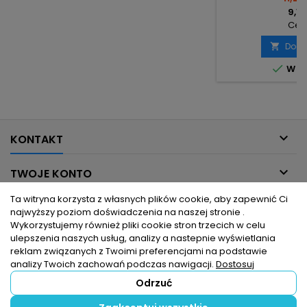
9,14
Cena
Doda


W m

KONTAKT

TWOJE KONTO
Ta witryna korzysta z własnych plików cookie, aby zapewnić Ci

INFORMACJE DLA CIEBIE
najwyższy poziom doświadczenia na naszej stronie .
Wykorzystujemy również pliki cookie stron trzecich w celu
ulepszenia naszych usług, analizy a nastepnie wyświetlania

PRODUKTY
reklam związanych z Twoimi preferencjami na podstawie
analizy Twoich zachowań podczas nawigacji.
Dostosuj
Odrzuć
© Copyright 2026 hurtownia elektryczna dlaelektrykow.pl. Wszelkie