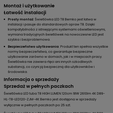
Montaż i użytkowanie
Łatwość instalacji
Prosty montaż
: Świetlówka LED T8 Bemko jest łatwa w
instalacji i pasuje do standardowych opraw T8. Dzięki
kompatybilności z istniejącymi systemami oświetleniowymi,
wymiana tradycyjnych świetlówek na nowoczesne LED jest
szybka i bezproblemowa.
Bezpieczeństwo użytkowania
: Produkt ten spełnia wszystkie
normy bezpieczeństwa, co gwarantuje bezpieczne
użytkowanie zarówno w domach, jak i w miejscach pracy.
Świetlówka nie zawiera rtęci ani innych szkodliwych
substancji, co czyni ją bezpieczną dla użytkowników i
środowiska.
Informacja o sprzedaży
Sprzedaż w pełnych paczkach
Świetlówka LED tuba T8 HIGH LUMEN 120cm 18W 2610lm 4K D89-
HL-T8-LED120-ZJM-4K Bemko jest dostępna w sprzedaży
wyłącznie w pełnych paczkach po 25 szt.