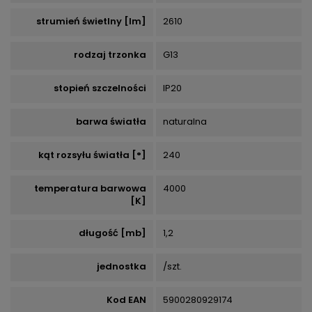
strumień świetlny [lm]
2610
rodzaj trzonka
G13
stopień szczelności
IP20
barwa światła
naturalna
kąt rozsyłu światła [°]
240
temperatura barwowa
4000
[K]
długość [mb]
1,2
jednostka
/szt.
Kod EAN
5900280929174