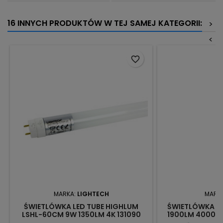
16 INNYCH PRODUKTÓW W TEJ SAMEJ KATEGORII:
>
<
favorite_border
MARKA:
LIGHTECH
MARK
ŚWIETLÓWKA LED TUBE HIGHLUM
ŚWIETLÓWKA LE
LSHL-60CM 9W 1350LM 4K 131090
1900LM 4000K 
LIGHTECH
LATA 