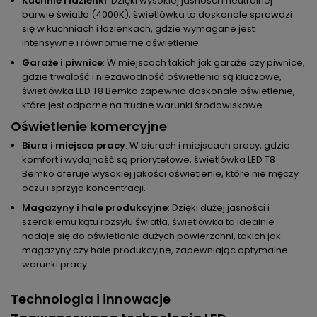
Kuchnie i łazienki
: Dzięki wysokiej jasności i neutralnej
barwie światła (4000K), świetlówka ta doskonale sprawdzi
się w kuchniach i łazienkach, gdzie wymagane jest
intensywne i równomierne oświetlenie.
Garaże i piwnice
: W miejscach takich jak garaże czy piwnice,
gdzie trwałość i niezawodność oświetlenia są kluczowe,
świetlówka LED T8 Bemko zapewnia doskonałe oświetlenie,
które jest odporne na trudne warunki środowiskowe.
Oświetlenie komercyjne
Biura i miejsca pracy
: W biurach i miejscach pracy, gdzie
komfort i wydajność są priorytetowe, świetlówka LED T8
Bemko oferuje wysokiej jakości oświetlenie, które nie męczy
oczu i sprzyja koncentracji.
Magazyny i hale produkcyjne
: Dzięki dużej jasności i
szerokiemu kątu rozsyłu światła, świetlówka ta idealnie
nadaje się do oświetlania dużych powierzchni, takich jak
magazyny czy hale produkcyjne, zapewniając optymalne
warunki pracy.
Technologia i innowacje