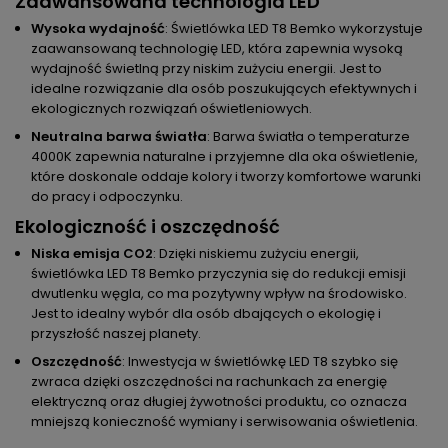
Zaawansowana technologia LED
Wysoka wydajność
: Świetlówka LED T8 Bemko wykorzystuje
zaawansowaną technologię LED, która zapewnia wysoką
wydajność świetlną przy niskim zużyciu energii. Jest to
idealne rozwiązanie dla osób poszukujących efektywnych i
ekologicznych rozwiązań oświetleniowych.
Neutralna barwa światła
: Barwa światła o temperaturze
4000K zapewnia naturalne i przyjemne dla oka oświetlenie,
które doskonale oddaje kolory i tworzy komfortowe warunki
do pracy i odpoczynku.
Ekologiczność i oszczędność
Niska emisja CO2
: Dzięki niskiemu zużyciu energii,
świetlówka LED T8 Bemko przyczynia się do redukcji emisji
dwutlenku węgla, co ma pozytywny wpływ na środowisko.
Jest to idealny wybór dla osób dbających o ekologię i
przyszłość naszej planety.
Oszczędność
: Inwestycja w świetlówkę LED T8 szybko się
zwraca dzięki oszczędności na rachunkach za energię
elektryczną oraz długiej żywotności produktu, co oznacza
mniejszą konieczność wymiany i serwisowania oświetlenia.