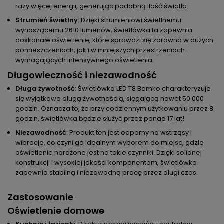
razy więcej energii, generując podobną ilość światła.
Strumień świetlny
: Dzięki strumieniowi świetlnemu
wynoszącemu 2610 lumenów, świetlówka ta zapewnia
doskonałe oświetlenie, które sprawdzi się zarówno w dużych
pomieszczeniach, jak i w mniejszych przestrzeniach
wymagających intensywnego oświetlenia.
Długowieczność i niezawodność
Długa żywotność
: Świetlówka LED T8 Bemko charakteryzuje
się wyjątkowo długą żywotnością, sięgającą nawet 50 000
godzin. Oznacza to, że przy codziennym użytkowaniu przez 8
godzin, świetlówka będzie służyć przez ponad 17 lat!
Niezawodność
: Produkt ten jest odporny na wstrząsy i
wibracje, co czyni go idealnym wyborem do miejsc, gdzie
oświetlenie narażone jest na takie czynniki. Dzięki solidnej
konstrukcji i wysokiej jakości komponentom, świetlówka
zapewnia stabilną i niezawodną pracę przez długi czas.
Zastosowanie
Oświetlenie domowe