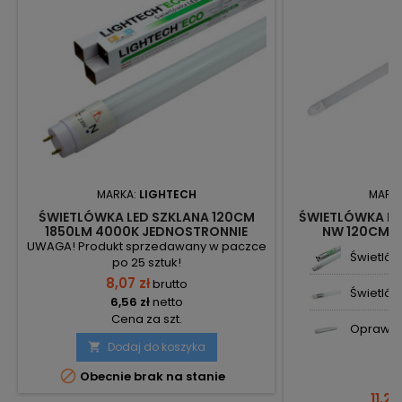
MARKA:
LIGHTECH
MARK
ŚWIETLÓWKA LED SZKLANA 120CM
ŚWIETLÓWKA LE
1850LM 4000K JEDNOSTRONNIE
NW 120CM 4
ZASILANA 131434 LIGHTECH
UWAGA! Produkt sprzedawany w paczce
Świetlówk
po 25 sztuk!
8,07 zł
brutto
Świetlówk
6,56 zł
netto
Cena za szt.
Oprawa s
Dodaj do koszyka


Obecnie brak na stanie
11,24