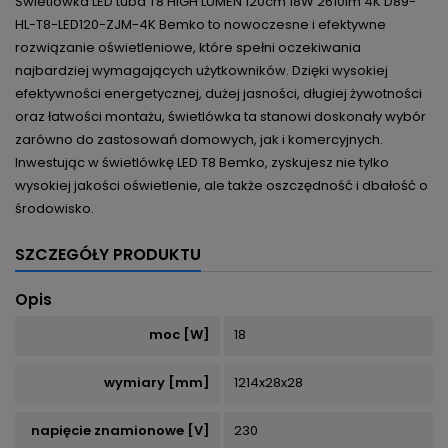
Świetlówka LED tuba T8 HIGH LUMEN 120cm 18W 2610lm 4K D89-
HL-T8-LED120-ZJM-4K Bemko to nowoczesne i efektywne
rozwiązanie oświetleniowe, które spełni oczekiwania
najbardziej wymagających użytkowników. Dzięki wysokiej
efektywności energetycznej, dużej jasności, długiej żywotności
oraz łatwości montażu, świetlówka ta stanowi doskonały wybór
zarówno do zastosowań domowych, jak i komercyjnych.
Inwestując w świetlówkę LED T8 Bemko, zyskujesz nie tylko
wysokiej jakości oświetlenie, ale także oszczędność i dbałość o
środowisko.
SZCZEGÓŁY PRODUKTU
Opis
moc [W]
18
wymiary [mm]
1214x28x28
napięcie znamionowe [V]
230