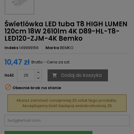
Świetlówka LED tuba T8 HIGH LUMEN
120cm 18W 2610lm 4K D89-HL-T8-
LED120-ZJM-4K Bemko
Indeks
149999156
Marka
BEMKO
10,47 zł
Brutto - Cena za szt.
Dodaj do koszyka
Ilość


Obecnie brak na stanie
Musisz zamówić conajmniej:25 sztuk tego produktu.
Akceptujemy ilość będącą wielokrotnością 25