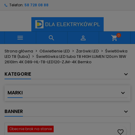
Telefon:
58 728 08 88
×
×
×
Moje listy życzeń
Utwórz listę życzeń
Zaloguj się
Utwórz nową listę
add_circle_outline
Musisz być zalogowany by zapisać produkty na
Nazwa listy życzeń
swojej liście życzeń.
0



shopping_cart
Strona główna
Oświetlenie LED
Żarówki LED
Świetlówka
Anuluj
Zaloguj się
LED T8 (tuba)
Świetlówka LED tuba T8 HIGH LUMEN 120cm 18W
Anuluj
Utwórz listę życzeń
2610lm 4K D89-HL-T8-LED120-ZJM-4K Bemko
KATEGORIE
MARKI
BANNER
Obecnie brak na stanie
favorite_border