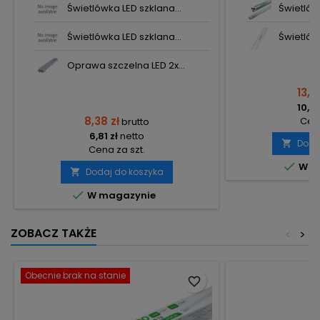
Świetlówka LED szklana...
Świetlówk
Świetlówka LED szklana...
Świetlówk
Oprawa szczelna LED 2x...
13,11
10,66
8,38 zł
Cena
brutto
6,81 zł
netto
Doda

Cena za szt.

W m
Dodaj do koszyka


W magazynie
ZOBACZ TAKŻE
<
>
Obecnie brak na stanie
favorite_border