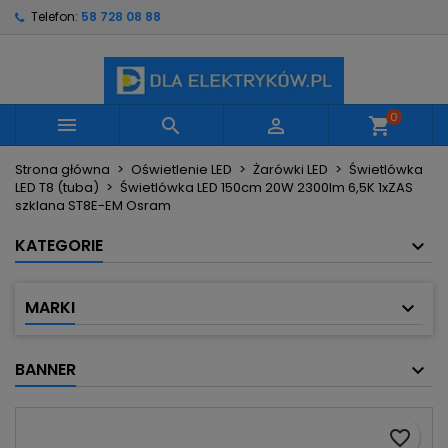
Telefon:
58 728 08 88
×
×
×
Moje listy życzeń
Utwórz listę życzeń
Zaloguj się
Utwórz nową listę
add_circle_outline
Musisz być zalogowany by zapisać produkty na
Nazwa listy życzeń
swojej liście życzeń.
0



shopping_cart
Strona główna
Oświetlenie LED
Żarówki LED
Świetlówka
Anuluj
Zaloguj się
LED T8 (tuba)
Świetlówka LED 150cm 20W 2300lm 6,5K 1xZAS
Anuluj
Utwórz listę życzeń
szklana ST8E-EM Osram
KATEGORIE
MARKI
BANNER
favorite_border