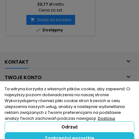
22,77 zł
netto
Cena za szt.
Dodaj do koszyka


Dostępny

KONTAKT

TWOJE KONTO
Ta witryna korzysta z własnych plików cookie, aby zapewnić Ci

INFORMACJE DLA CIEBIE
najwyższy poziom doświadczenia na naszej stronie .
Wykorzystujemy również pliki cookie stron trzecich w celu
ulepszenia naszych usług, analizy a nastepnie wyświetlania

PRODUKTY
reklam związanych z Twoimi preferencjami na podstawie
analizy Twoich zachowań podczas nawigacji.
Dostosuj
Odrzuć
© Copyright 2026 hurtownia elektryczna dlaelektrykow.pl. Wszelkie
Zaakceptuj wszystkie