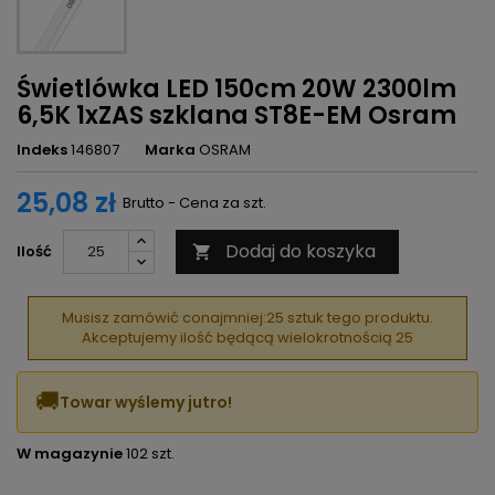
Świetlówka LED 150cm 20W 2300lm
6,5K 1xZAS szklana ST8E-EM Osram
Indeks
146807
Marka
OSRAM
25,08 zł
Brutto - Cena za szt.
Dodaj do koszyka
Ilość

Musisz zamówić conajmniej:25 sztuk tego produktu.
Akceptujemy ilość będącą wielokrotnością 25
🚚
Towar wyślemy jutro!
W magazynie
102 szt.