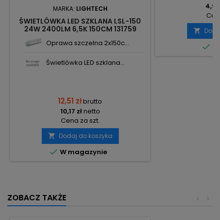
4,95
MARKA:
LIGHTECH
Cena
ŚWIETLÓWKA LED SZKLANA LSL-150
24W 2400LM 6,5K 150CM 131759
Doda

LIGHTECH
Oprawa szczelna 2x150c...

Do
Świetlówka LED szklana...
12,51 zł
brutto
10,17 zł
netto
Cena za szt.
Dodaj do koszyka


W magazynie
ZOBACZ TAKŻE
<
>