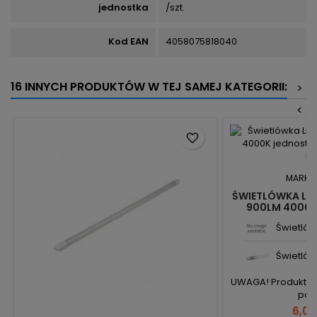
jednostka
/szt.
Kod EAN
4058075818040
16 INNYCH PRODUKTÓW W TEJ SAMEJ KATEGORII:
>
<
favorite_border
MARKA
ŚWIETLÓWKA LE
900LM 4000K
ZASILANA 1
Świetlówk
Świetlówk
UWAGA! Produkt s
po 2
6,09