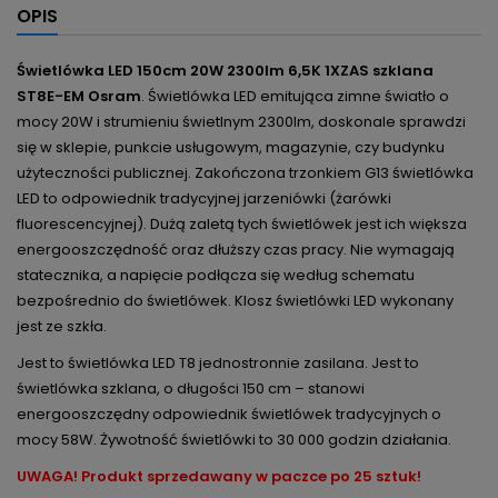
OPIS
Świetlówka LED 150cm 20W 2300lm 6,5K 1XZAS szklana
ST8E-EM Osram
. Świetlówka LED emitująca zimne światło o
mocy 20W i strumieniu świetlnym 2300lm, doskonale sprawdzi
się w sklepie, punkcie usługowym, magazynie, czy budynku
użyteczności publicznej. Zakończona trzonkiem G13 świetlówka
LED to odpowiednik tradycyjnej jarzeniówki (żarówki
fluorescencyjnej). Dużą zaletą tych świetlówek jest ich większa
energooszczędność oraz dłuższy czas pracy. Nie wymagają
statecznika, a napięcie podłącza się według schematu
bezpośrednio do świetlówek. Klosz świetlówki LED wykonany
jest ze szkła.
Jest to świetlówka LED T8 jednostronnie zasilana. Jest to
świetlówka szklana, o długości 150 cm – stanowi
energooszczędny odpowiednik świetlówek tradycyjnych o
mocy 58W. Żywotność świetlówki to 30 000 godzin działania.
UWAGA! Produkt sprzedawany w paczce po 25 sztuk!