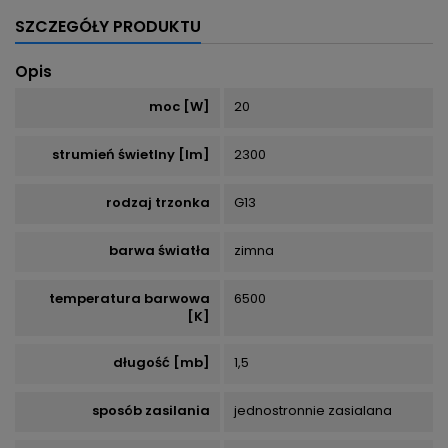
SZCZEGÓŁY PRODUKTU
Opis
moc [W]
20
strumień świetlny [lm]
2300
rodzaj trzonka
G13
barwa światła
zimna
temperatura barwowa
6500
[K]
długość [mb]
1,5
sposób zasilania
jednostronnie zasialana