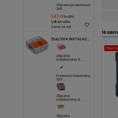
Złączka przelotowa
2x0...
1,43 zł
brutto
1,16 zł
netto
favorite_border
Cena za szt.
16 INN
ZŁĄCZKA INSTALACYJNA 3X UNIWERSALNA COMPACT 221-413 WAGO
Obecnie
Złączka
instalacyjna 3...
Przewód miedziany
YDY ...
Złączka
instalacyjna 3...
Złączka