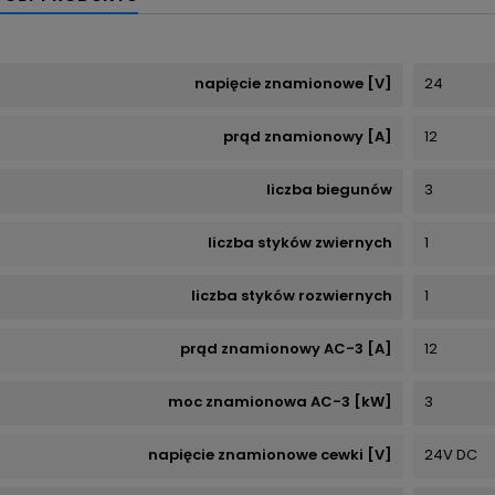
napięcie znamionowe [V]
24
prąd znamionowy [A]
12
liczba biegunów
3
liczba styków zwiernych
1
liczba styków rozwiernych
1
prąd znamionowy AC-3 [A]
12
moc znamionowa AC-3 [kW]
3
napięcie znamionowe cewki [V]
24V DC