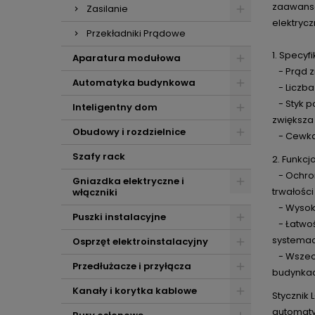
zaawanso
Zasilanie
elektrycz
Przekładniki Prądowe
1. Specyf
Aparatura modułowa
- Prąd z
Automatyka budynkowa
- Liczba
- Styk po
Inteligentny dom
zwiększa
Obudowy i rozdzielnice
- Cewka:
Szafy rack
2. Funkcj
- Ochron
Gniazdka elektryczne i
trwałości 
włączniki
- Wysoka
Puszki instalacyjne
- Łatwoś
systemac
Osprzęt elektroinstalacyjny
- Wszech
Przedłużacze i przyłącza
budynkac
Kanały i korytka kablowe
Stycznik
automaty