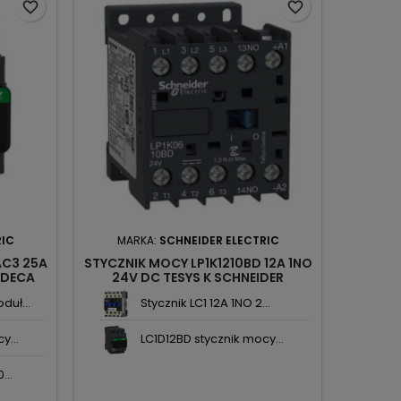
favorite_border
favorite_border
RIC
MARKA:
SCHNEIDER ELECTRIC
AC3 25A
STYCZNIK MOCY LP1K1210BD 12A 1NO
 DECA
24V DC TESYS K SCHNEIDER
uł...
Stycznik LC1 12A 1NO 2...
y...
LC1D12BD stycznik mocy...
...