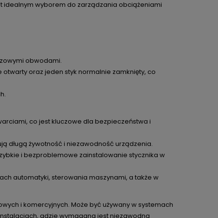
t idealnym wyborem do zarządzania obciążeniami
jfazowymi obwodami.
 otwarty oraz jeden styk normalnie zamknięty, co
h.
arciami, co jest kluczowe dla bezpieczeństwa i
ują długą żywotność i niezawodność urządzenia.
szybkie i bezproblemowe zainstalowanie stycznika w
ch automatyki, sterowania maszynami, a także w
słowych i komercyjnych. Może być używany w systemach
 instalacjach, gdzie wymagana jest niezawodna