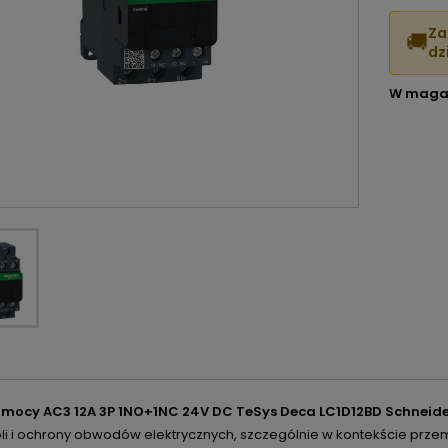
Za
🚚
dzi
W maga
 mocy AC3 12A 3P 1NO+1NC 24V DC TeSys Deca LC1D12BD Schneider
li i ochrony obwodów elektrycznych, szczególnie w kontekście przemy