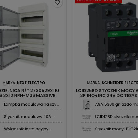
favorite_border
MARKA:
NEXT ELECTRO
MARKA:
SCHNEIDER ELECT
ZIELNICA N/T 273X529X110
LC1D25BD STYCZNIK MOCY 
6 3X12 NRN-M36 MASSIVE
3P 1NO+1NC 24V DC TESYS
2964782 NEXT
SCHNEIDER
Lampka modułowa na szy...
A9A15306 gniazdo mod
Stycznik modułowy 40A ...
LC1D12BD stycznik moc
Wyłącznik instalacyjny...
Stycznik mocy LP1K1210