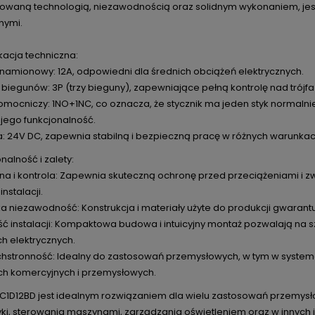
waną technologią, niezawodnością oraz solidnym wykonaniem, jes
nymi.
ikacja techniczna:
namionowy: 12A, odpowiedni dla średnich obciążeń elektrycznych.
 biegunów: 3P (trzy bieguny), zapewniające pełną kontrolę nad tró
mocniczy: 1NO+1NC, co oznacza, że stycznik ma jeden styk normalnie
 jego funkcjonalność.
 24V DC, zapewnia stabilną i bezpieczną pracę w różnych warunkac
onalność i zalety:
a i kontrola: Zapewnia skuteczną ochronę przed przeciążeniami i zw
instalacji.
 niezawodność: Konstrukcja i materiały użyte do produkcji gwarant
ć instalacji: Kompaktowa budowa i intuicyjny montaż pozwalają na 
h elektrycznych.
stronność: Idealny do zastosowań przemysłowych, w tym w systema
h komercyjnych i przemysłowych.
 LC1D12BD jest idealnym rozwiązaniem dla wielu zastosowań przemy
ki, sterowania maszynami, zarządzania oświetleniem oraz w innych