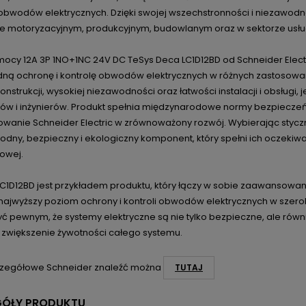
 obwodów elektrycznych. Dzięki swojej wszechstronności i niezawodno
e motoryzacyjnym, produkcyjnym, budowlanym oraz w sektorze usłu
 mocy 12A 3P 1NO+1NC 24V DC TeSys Deca LC1D12BD od Schneider Elec
ną ochronę i kontrolę obwodów elektrycznych w różnych zastosowan
konstrukcji, wysokiej niezawodności oraz łatwości instalacji i obsługi,
orów i inżynierów. Produkt spełnia międzynarodowe normy bezpieczeń
wanie Schneider Electric w zrównoważony rozwój. Wybierając styczn
dny, bezpieczny i ekologiczny komponent, który spełni ich oczekiwa
owej.
 LC1D12BD jest przykładem produktu, który łączy w sobie zaawansowa
 najwyższy poziom ochrony i kontroli obwodów elektrycznych w szero
 pewnym, że systemy elektryczne są nie tylko bezpieczne, ale równi
i zwiększenie żywotności całego systemu.
zegółowe Schneider znaleźć można
TUTAJ
GÓŁY PRODUKTU