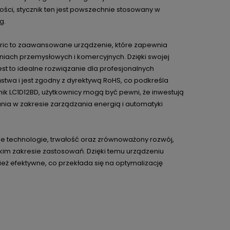
ści, stycznik ten jest powszechnie stosowany w
g.
tric to zaawansowane urządzenie, które zapewnia
iach przemysłowych i komercyjnych. Dzięki swojej
 jest to idealne rozwiązanie dla profesjonalnych
stwa i jest zgodny z dyrektywą RoHS, co podkreśla
ik LC1D12BD, użytkownicy mogą być pewni, że inwestują
nia w zakresie zarządzania energią i automatyki
ne technologie, trwałość oraz zrównoważony rozwój,
kim zakresie zastosowań. Dzięki temu urządzeniu
eż efektywne, co przekłada się na optymalizację