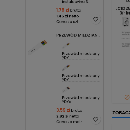
M
instalacyjna 3...
LC1D2
1,78 zł
brutto
3P 1
1,45 zł
netto
favorite_border
Cena za szt.
PRZEWÓD MIEDZIANY YDYP DRUT 3X1,5MM2 ŻO 450/750V
Przewód miedziany
YDY ...
Przewód miedziany
YDY ...

Przewód miedziany
YDYp...
3,59 zł
brutto
ZOBACZ
2,92 zł
netto
favorite_border
Cena za metr