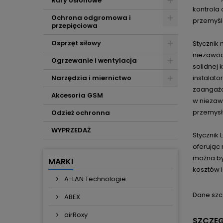
Rury osłonowe
kontrola
Ochrona odgromowa i
przemyśl
przepięciowa
Osprzęt siłowy
Stycznik
niezawod
Ogrzewanie i wentylacja
solidnej 
Narzędzia i miernictwo
instalat
zaangażo
Akcesoria GSM
w niezawo
przemysł
Odzież ochronna
WYPRZEDAŻ
Stycznik
oferując
można być
MARKI
kosztów 
A-LAN Technologie
Dane szc
ABEX
airRoxy
SZCZE