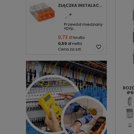
ZŁĄCZKA INSTALACYJNA 3X COMPACT POMARAŃCZOWA 2273-203 WAGO
Przewód miedziany
YDYp...
0,73 zł
brutto
0,59 zł
netto
favorite_border
Cena za szt.
ROZD
IP6