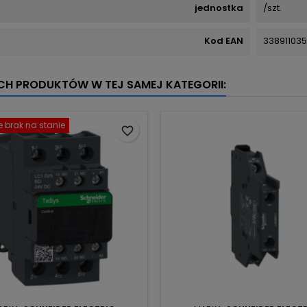
jednostka
/szt.
Kod EAN
338911035
YCH PRODUKTÓW W TEJ SAMEJ KATEGORII:
 brak na stanie
favorite_border