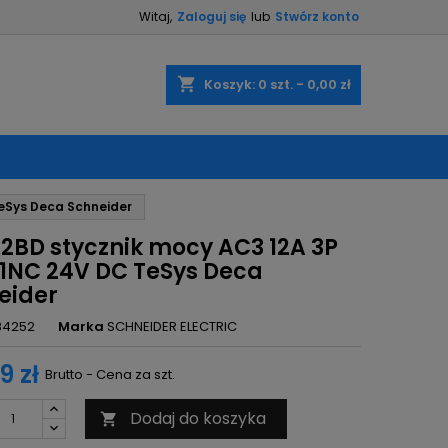
Witaj,
Zaloguj się
lub
Stwórz konto
×
×
×
shopping_cart
Koszyk:
0
szt. - 0,00 zł
ę
eSys Deca Schneider
ń
12BD stycznik mocy AC3 12A 3P
1NC 24V DC TeSys Deca
eider
84252
Marka
SCHNEIDER ELECTRIC
9 zł
Brutto - Cena za szt.
Dodaj do koszyka
