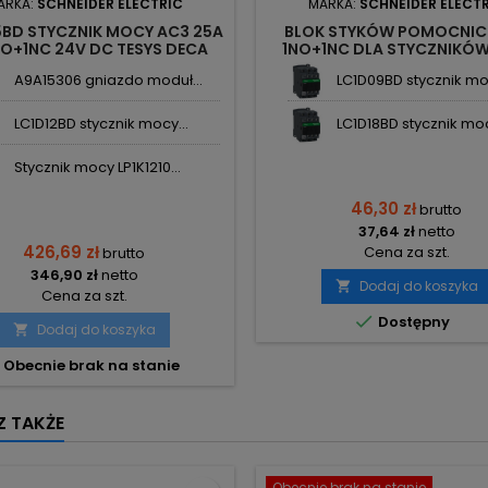
ARKA:
SCHNEIDER ELECTRIC
MARKA:
SCHNEIDER ELECT
5BD STYCZNIK MOCY AC3 25A
BLOK STYKÓW POMOCNIC
NO+1NC 24V DC TESYS DECA
1NO+1NC DLA STYCZNIKÓW
SCHNEIDER
LAD8N11 SCHNEIDER ELEC
A9A15306 gniazdo moduł...
LC1D09BD stycznik moc
LC1D12BD stycznik mocy...
LC1D18BD stycznik moc
Stycznik mocy LP1K1210...
46,30 zł
brutto
37,64 zł
netto
426,69 zł
Cena za szt.
brutto
346,90 zł
netto
Dodaj do koszyka

Cena za szt.

Dostępny
Dodaj do koszyka

Obecnie brak na stanie
 TAKŻE
Obecnie brak na stanie