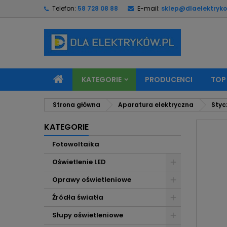
Telefon:
58 728 08 88
E-mail:
sklep@dlaelektryko
M
U
Z
add_circle_outline
Mu
Na
KATEGORIE
PRODUCENCI
TOP
Strona główna
Aparatura elektryczna
Styc
KATEGORIE
Fotowoltaika
Oświetlenie LED
Oprawy oświetleniowe
Źródła światła
Słupy oświetleniowe