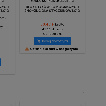
RIC
MARKA:
SCHNEIDER ELECTRIC
ZYCH
BLOK STYKÓW POMOCNICZYCH
STY
 LC1D
2NO+2NC DLA STYCZNIKÓW LC1D
1NO+1N
TRIC
LADN22 SCHNEIDER ELECTRIC
y...
50,43 zł
brutto
y...
41,00 zł
netto
Cena za szt.
Dodaj do koszyka


Ostatnie sztuki w magazynie

O
<
>