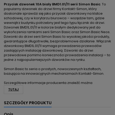
Przycisk dzwonek 10A biały BMD1.01/11 serii Simon Basic
. To
popularny dzwonek do drzwi firmy Kontakt-Simon, który
doskonale sprawdzi się jako przycisk dzwonkowy na klatce
schodowej, czy w korytarzu biurowca – wszędzie tam, gdzie
wewnątrz budynku potrzebny jest tego typu łącznik do drzwi.
Dzwonek BMD1L.01/11 w kolorze białym dedykowany jest do
wykończenia ramkami serii Simon Basic oraz Simon Basic Neos.
Dzwonki do drzwi serii Simon Basic to wysokiej jakości produkty,
gwarantujące długotrwałe, bezproblemowe działanie. Włącznik
dzwonkowy BMD1L.01/11 wymaga prowadzenia przewodów
zasilających instalację dzwonkową. Dzwonki do drzwi
przewodowe pomimo konieczności prowadzenia instalacji – to
jedne z najpopularniejszych dzwonków na rynku.
Simon Basic to seria o prostych, nowoczesnych kształtach,
bazująca na innowacyjnych mechanizmach Kontakt-Simon.
Szczegółowe informacje producenta znaleźć można
TUTAJ
SZCZEGÓŁY PRODUKTU
Opis