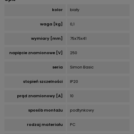
kolor
biały
waga [kg]
0,1
wymiary [mm]
75x75x41
napięcie znamionowe [V]
250
seria
Simon Basic
stopień szczelności
IP20
prąd znamionowy [A]
10
sposób montażu
podtynkowy
rodzaj materiału
PC