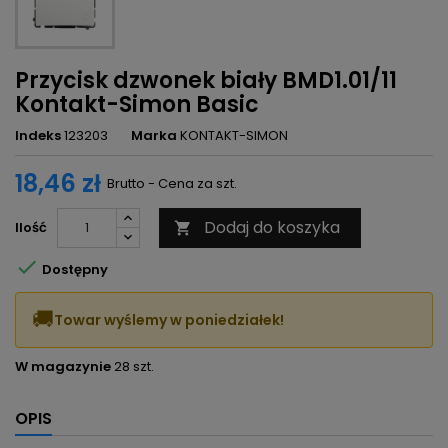
Przycisk dzwonek biały BMD1.01/11
Kontakt-Simon Basic
Indeks
123203
Marka
KONTAKT-SIMON
18,46 zł
Brutto - Cena za szt.
Dodaj do koszyka
Ilość


Dostępny
🚚
Towar wyślemy w poniedziałek!
W magazynie
28 szt.
OPIS