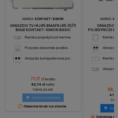
MARKA:
KONTAKT-SIMON
MARKA:
KO
GNIAZDO TV+RJ45 BMAFRJ45.01/11
GNIAZDO 
BIAŁE KONTAKT-SIMON BASIC
POJEDYNCZE BIAŁ
KONTAKT-
Ramka pojedyncza herme...
Ramka p
Przycisk dzwonek podśw...
Gniazdo 
Gniazdo komputerowe po...
Ramka po
Gniazdo 
77,17 zł
brutto
62,74 zł
netto
58,06
Cena za szt.
47,20
Dodaj do koszyka

Cena

Obecnie brak na stanie
Doda


Ostatnie sz