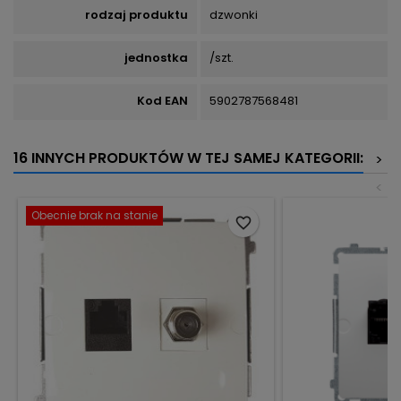
rodzaj produktu
dzwonki
jednostka
/szt.
Kod EAN
5902787568481
16 INNYCH PRODUKTÓW W TEJ SAMEJ KATEGORII:
>
<
Obecnie brak na stanie
favorite_border