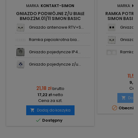
MARKA:
KONTAKT-SIMON
MARKA:
KO
GNIAZDO PODWÓJNE Z/U BIAŁE
RAMKA POTRÓJ
BMGZ2M.01/11 SIMON BASIC
SIMON BASIC
KONTAKT-SIMON
Gniazdo antenowe RTV+S...
Gniazdo 
Ramka pięciokrotna bia...
Gniazdo 
Gniazdo pojedyncze IP4...
Ramka p
Gniazdo pojedyncze z/u...
11,57
9,41
21,18 zł
Cena
brutto
17,22 zł
netto
Doda

Cena za szt.

Obecnie 
Dodaj do koszyka


Dostępny