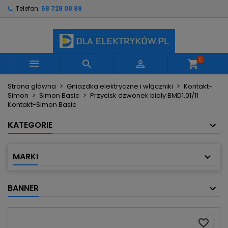
Telefon:
58 728 08 88
×
×
×
Moje listy życzeń
Utwórz listę życzeń
Zaloguj się
Utwórz nową listę
add_circle_outline
Musisz być zalogowany by zapisać produkty na
Nazwa listy życzeń
swojej liście życzeń.
0



shopping_cart
Strona główna
Gniazdka elektryczne i włączniki
Kontakt-
Anuluj
Zaloguj się
Simon
Simon Basic
Przycisk dzwonek biały BMD1.01/11
Anuluj
Utwórz listę życzeń
Kontakt-Simon Basic
KATEGORIE
MARKI
BANNER
favorite_border