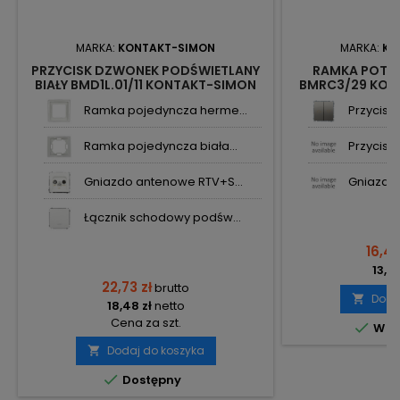
MARKA:
KONTAKT-SIMON
MARKA:
KO
PRZYCISK DZWONEK PODŚWIETLANY
RAMKA POTR
BIAŁY BMD1L.01/11 KONTAKT-SIMON
BMRC3/29 KON
BASIC
Ramka pojedyncza herme...
Przycisk 
Ramka pojedyncza biała...
Przycisk 
Gniazdo antenowe RTV+S...
Gniazdo 
Łącznik schodowy podśw...
16,46
13,38
22,73 zł
brutto
Doda

18,48 zł
netto
Cena za szt.

W m
Dodaj do koszyka


Dostępny