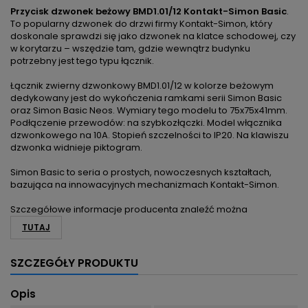
Przycisk dzwonek beżowy BMD1.01/12 Kontakt-Simon Basic
.
To popularny dzwonek do drzwi firmy Kontakt-Simon, który
doskonale sprawdzi się jako dzwonek na klatce schodowej, czy
w korytarzu – wszędzie tam, gdzie wewnątrz budynku
potrzebny jest tego typu łącznik.
Łącznik zwierny dzwonkowy BMD1.01/12 w kolorze beżowym
dedykowany jest do wykończenia ramkami serii Simon Basic
oraz Simon Basic Neos. Wymiary tego modelu to 75x75x41mm.
Podłączenie przewodów: na szybkozłączki. Model włącznika
dzwonkowego na 10A. Stopień szczelności to IP20. Na klawiszu
dzwonka widnieje piktogram.
Simon Basic to seria o prostych, nowoczesnych kształtach,
bazująca na innowacyjnych mechanizmach Kontakt-Simon.
Szczegółowe informacje producenta znaleźć można
TUTAJ
SZCZEGÓŁY PRODUKTU
Opis