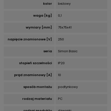
kolor
beżowy
waga [kg]
0,1
wymiary [mm]
75x75x41
napięcie znamionowe [V]
250
seria
Simon Basic
stopień szczelności
IP20
prąd znamionowy [A]
10
sposób montażu
podtynkowy
rodzaj materiału
PC
rodzaj produktu
dzwonki