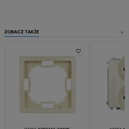
ZOBACZ TAKŻE
<
>
favorite_border