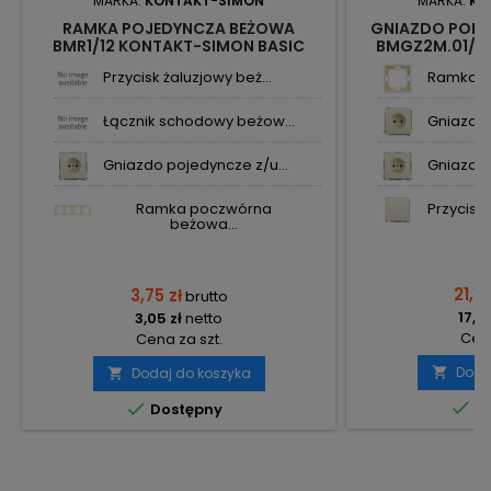
MARKA:
KONTAKT-SIMON
MARKA:
KO
RAMKA POJEDYNCZA BEŻOWA
GNIAZDO PODW
BMR1/12 KONTAKT-SIMON BASIC
BMGZ2M.01/1
B
Przycisk żaluzjowy beż...
Ramka p
Łącznik schodowy beżow...
Gniazdo 
Gniazdo pojedyncze z/u...
Gniazdo 
Ramka poczwórna
Przycisk
beżowa...
21,18
3,75 zł
brutto
17,22
3,05 zł
netto
Cena
Cena za szt.
Doda
Dodaj do koszyka




Do
Dostępny