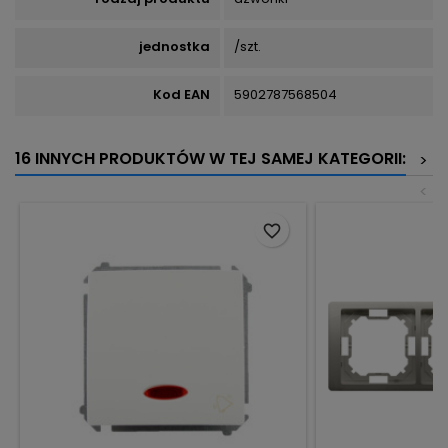
jednostka
/szt.
Kod EAN
5902787568504
16 INNYCH PRODUKTÓW W TEJ SAMEJ KATEGORII:
>
<
favorite_border