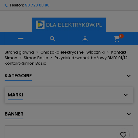
Telefon:
58 728 08 88
×
×
×
Moje listy życzeń
Utwórz listę życzeń
Zaloguj się
Utwórz nową listę
add_circle_outline
Musisz być zalogowany by zapisać produkty na
Nazwa listy życzeń
swojej liście życzeń.
0



shopping_cart
Strona główna
Gniazdka elektryczne i włączniki
Kontakt-
Anuluj
Zaloguj się
Simon
Simon Basic
Przycisk dzwonek beżowy BMD1.01/12
Anuluj
Utwórz listę życzeń
Kontakt-Simon Basic
KATEGORIE
MARKI
BANNER
favorite_border