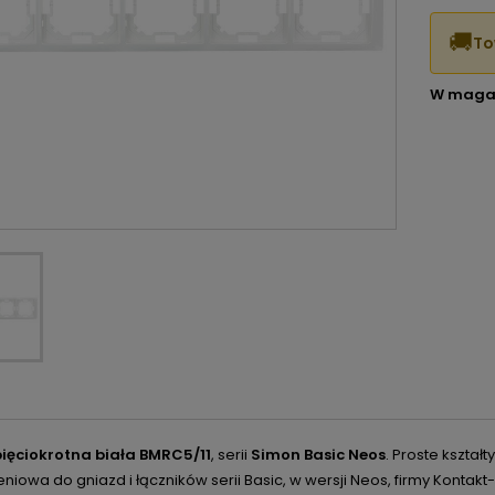
🚚
To
W maga
ięciokrotna biała BMRC5/11
, serii
Simon Basic Neos
. Proste kształ
iowa do gniazd i łączników serii Basic, w wersji Neos, firmy Kontak