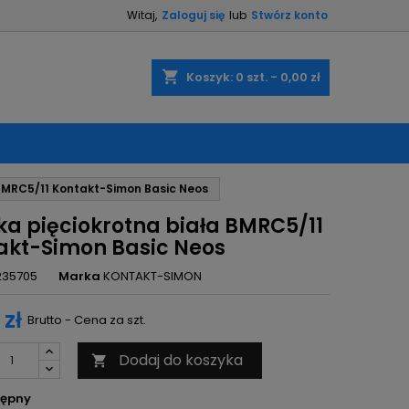
Witaj,
Zaloguj się
lub
Stwórz konto
×
×
×
shopping_cart
Koszyk:
0
szt. - 0,00 zł
ę
BMRC5/11 Kontakt-Simon Basic Neos
ń
a pięciokrotna biała BMRC5/11
akt-Simon Basic Neos
235705
Marka
KONTAKT-SIMON
 zł
Brutto - Cena za szt.
Dodaj do koszyka

ępny