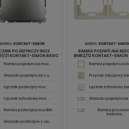
MARKA:
KONTAKT-SIMON
MARKA:
KONTAKT-SIMO
CZNIK POJEDYNCZY INOX
RAMKA PODWÓJNA BEŻ
01/21 KONTAKT-SIMON BASIC
BMR2/12 KONTAKT-SIMON 
Ramka pojedyncza inox ...
Ramka pojedyncza b
Gniazdo pojedyncze z u...
Przycisk żaluzjowy beż
Łącznik podwójny inox ...
Łącznik schodowy be
Łącznik schodowy inox ...
Gniazdo pojedyncze z
Ramka podwójna inox BM...
Ramka poczwór
beżowa...
Gniazdo podwójne z uzi...