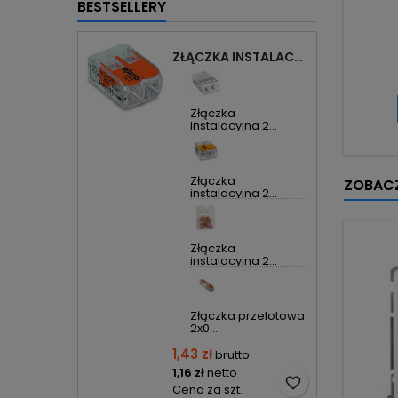
BESTSELLERY
ZŁĄCZKA INSTALACYJNA 2X UNIWERSALNA COMPACT 221-412 WAGO
Złączka
instalacyjna 2...
Złączka
ZOBACZ
instalacyjna 2...
Złączka
instalacyjna 2...
Złączka przelotowa
2x0...
1,43 zł
brutto
1,16 zł
netto
favorite_border
Cena za szt.