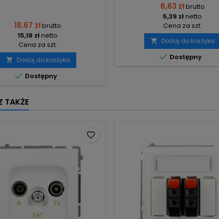
6,63 zł
brutto
5,39 zł
netto
18,67 zł
brutto
Cena za szt.
15,18 zł
netto
Dodaj do koszyka

Cena za szt.

Dostępny
Dodaj do koszyka


Dostępny
 TAKŻE
favorite_border