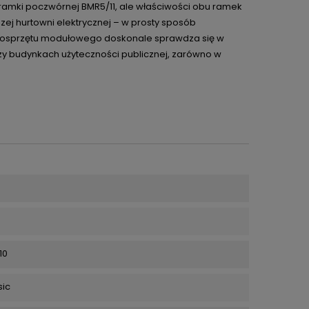
 ramki poczwórnej BMR5/11, ale właściwości obu ramek
zej hurtowni elektrycznej – w prosty sposób
 osprzętu modułowego doskonale sprawdza się w
czy budynkach użyteczności publicznej, zarówno w
10
sic