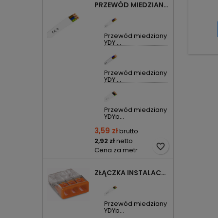
PRZEWÓD MIEDZIANY YDYP DRUT 3X1,5MM2 ŻO 450/750V
Przewód miedziany
YDY ...
Przewód miedziany
YDY ...
Przewód miedziany
YDYp...
3,59 zł
brutto
2,92 zł
netto
favorite_border
Cena za metr
ZŁĄCZKA INSTALACYJNA 3X COMPACT POMARAŃCZOWA 2273-203 WAGO
Przewód miedziany
YDYp...