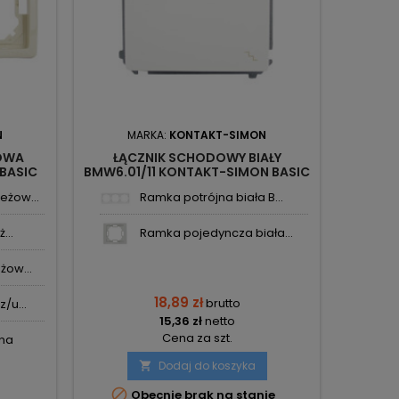
N
MARKA:
KONTAKT-SIMON
M
OWA
ŁĄCZNIK SCHODOWY BIAŁY
GNIAZD
BASIC
BMW6.01/11 KONTAKT-SIMON BASIC
BIAŁ
K
eżow...
Ramka potrójna biała B...
...
Ramka pojedyncza biała...
żow...
18,89 zł
brutto
/u...
15,36 zł
netto
Cena za szt.
na
Dodaj do koszyka


Obecnie brak na stanie