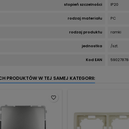
stopień szczelności
IP20
rodzaj materiału
PC
rodzaj produktu
ramki
jednostka
/szt.
Kod EAN
59027878
YCH PRODUKTÓW W TEJ SAMEJ KATEGORII:
favorite_border