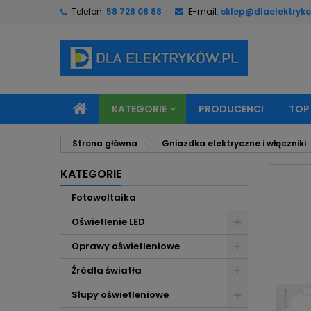
Telefon:
58 728 08 88
E-mail:
sklep@dlaelektryko
M
U
Z
add_circle_outline
Mu
Na
KATEGORIE
PRODUCENCI
TOP
Strona główna
Gniazdka elektryczne i włączniki
KATEGORIE
Fotowoltaika
Oświetlenie LED
Oprawy oświetleniowe
Źródła światła
Słupy oświetleniowe