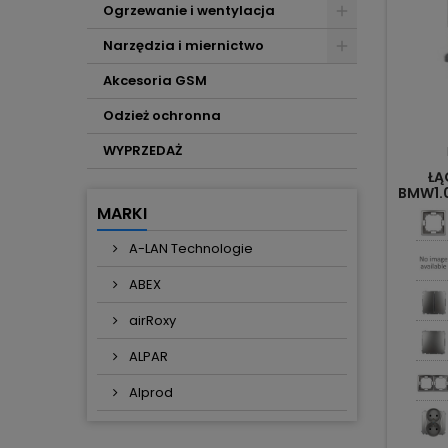
Ogrzewanie i wentylacja
Narzędzia i miernictwo
Akcesoria GSM
Odzież ochronna
WYPRZEDAŻ
ŁĄ
BMW1.
MARKI
A-LAN Technologie
ABEX
airRoxy
ALPAR
Alprod