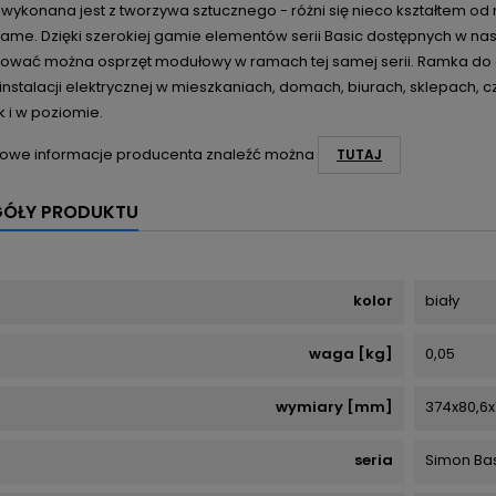
wykonana jest z tworzywa sztucznego - różni się nieco kształtem od
same. Dzięki szerokiej gamie elementów serii Basic dostępnych w nas
ować można osprzęt modułowy w ramach tej samej serii. Ramka do
nstalacji elektrycznej w mieszkaniach, domach, biurach, sklepach, 
ak i w poziomie.
owe informacje producenta znaleźć można
TUTAJ
GÓŁY PRODUKTU
kolor
biały
waga [kg]
0,05
wymiary [mm]
374x80,6x
seria
Simon Ba