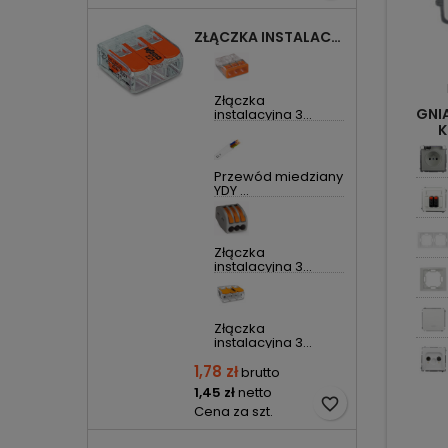
ZŁĄCZKA INSTALACYJNA 3X UNIWERSALNA COMPACT 221-413 WAGO
Złączka
GNI
instalacyjna 3...
K
SA
Przewód miedziany
YDY ...
Złączka
instalacyjna 3...
Złączka
instalacyjna 3...
1,78 zł
brutto
1,45 zł
netto
favorite_border
Cena za szt.