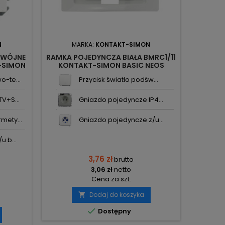
N
MARKA:
KONTAKT-SIMON
M
DWÓJNE
RAMKA POJEDYNCZA BIAŁA BMRC1/11
T-SIMON
KONTAKT-SIMON BASIC NEOS
PODŚWI
K
-te...
Przycisk światło podśw...
V+S...
Gniazdo pojedyncze IP4...
mety...
Gniazdo pojedyncze z/u...
 b...
3,76 zł
brutto
3,06 zł
netto
Cena za szt.
Dodaj do koszyka


Dostępny