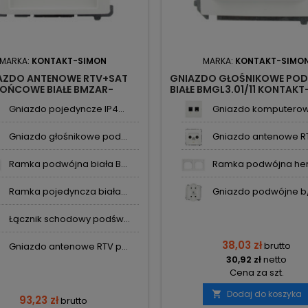
MARKA:
KONTAKT-SIMON
MARKA:
KONTAKT-SIMO
AZDO ANTENOWE RTV+SAT
GNIAZDO GŁOŚNIKOWE PO
OŃCOWE BIAŁE BMZAR-
BIAŁE BMGL3.01/11 KONTAK
T1.3/1.01/11 SIMON BASIC
BASIC
Gniazdo pojedyncze IP4...
Gniazdo komputerowo
KONTAKT-SIMON
Gniazdo głośnikowe pod...
Gniazdo antenowe RT
Ramka podwójna biała B...
Ramka podwójna her
Ramka pojedyncza biała...
Gniazdo podwójne b/u
Łącznik schodowy podśw...
38,03 zł
brutto
Gniazdo antenowe RTV p...
30,92 zł
netto
Cena za szt.
Dodaj do koszyka

93,23 zł
brutto