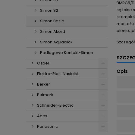
BMRC5/11 
są takie 
Simon 82
skomplet
Simon Basic
montażu i
pionie, j
Simon Akord
Szczegół
Simon Aquaclick
Podłogowe Kontakt-Simon
SZCZE
Ospel
Opis
Elektro-Plast Nasielsk
Berker
Polmark
Schneider-Electric
Abex
Panasonic