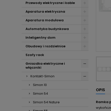
Przewody elektryczne i kable
Aparatura elektryczna
Aparatura modułowa
Automatyka budynkowa
Inteligentny dom
Obudowy i rozdzielnice
Szafy rack
Gniazdka elektryczne i
włączniki
Kontakt-Simon
Simon 10
OPIS
Simon 54
Ramka p
Simon 54 Nature
wykończen
Simon 55