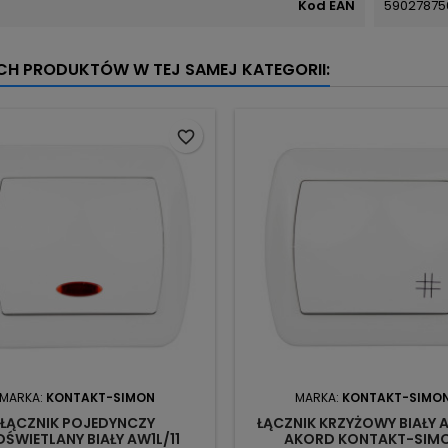
Kod EAN
59027875
YCH PRODUKTÓW W TEJ SAMEJ KATEGORII:
favorite_border
MARKA:
KONTAKT-SIMON
MARKA:
KONTAKT-SIMO
ŁĄCZNIK POJEDYNCZY
ŁĄCZNIK KRZYŻOWY BIAŁY 
ŚWIETLANY BIAŁY AW1L/11
AKORD KONTAKT-SIM