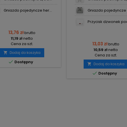
Gniazdo pojedyncze her...
Gniazdo pojedyncze h
Przycisk dzwonek pod
13,76 zł
brutto
11,19 zł
netto
13,03 zł
Cena za szt.
brutto
10,59 zł
netto
Dodaj do koszyka

Cena za szt.

Dostępny
Dodaj do koszyka


Dostępny