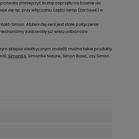
ozwala zmniejszyć liczbę osprzętu na ścianie do
je się np. przy włączaniu części lamp (żarówek) w
kt-Simon. Atutem tej serii jest stałe połączenie
mechanizmy zadowoliły już wielu odbiorców.
.
zym sklepie elektrycznym znaleźć można takie produkty
n10,
Simon54
, Simon54 Nature, Simon Basic, czy Simon