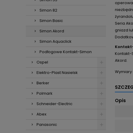
operować
niezbędn
Simon 82
żyrandolu
Simon Basic
Seria Ako
gniazd l
Simon Akord
Dodatkow
Simon Aquaclick
Kontakt
Podłogowe Kontakt-Simon
Kontakt-S
Akord.
Ospel
Wymiary 
Elektro-Plast Nasielsk
Berker
SZCZE
Polmark
Opis
Schneider-Electric
Abex
Panasonic