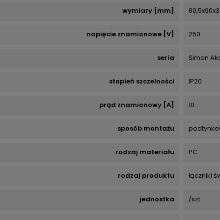
wymiary [mm]
80,5x90x3
napięcie znamionowe [V]
250
seria
Simon Ak
stopień szczelności
IP20
prąd znamionowy [A]
10
sposób montażu
podtynko
rodzaj materiału
PC
rodzaj produktu
łączniki ś
jednostka
/szt.