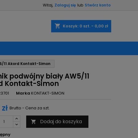
Witaj,
Zaloguj się
lub
Stwórz konto
×
×
×
shopping_cart
Koszyk:
0
szt. - 0,00 zł
ę
5/11 Akord Kontakt-Simon
ń
nik podwójny biały AW5/11
d Kontakt-Simon
23701
Marka
KONTAKT-SIMON
 zł
Brutto - Cena za szt.
Dodaj do koszyka

ępny