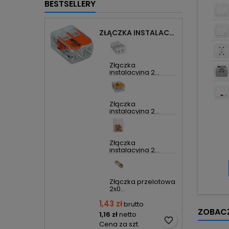
BESTSELLERY
A
ZŁĄCZKA INSTALACYJNA 2X UNIWERSALNA COMPACT 221-412 WAGO
Złączka
instalacyjna 2...
Złączka
instalacyjna 2...
Złączka
instalacyjna 2...
Złączka przelotowa
2x0...
1,43 zł
brutto
ZOBACZ
1,16 zł
netto
favorite_border
Cena za szt.