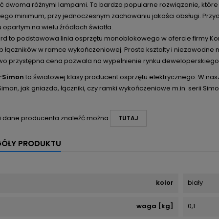
 dwoma różnymi lampami. To bardzo popularne rozwiązanie, które p
ego minimum, przy jednoczesnym zachowaniu jakości obsługi. Przyda
 opartym na wielu źródłach światła.
rd to podstawowa linia osprzętu monoblokowego w ofercie firmy Konta
ub łączników w ramce wykończeniowej. Proste kształty i niezawodne 
o przystępna cena pozwala na wypełnienie rynku deweloperskiego
-Simon
to światowej klasy producent osprzętu elektrycznego. W nas
imon, jak gniazda, łączniki, czy ramki wykończeniowe m.in. serii Simo
i dane producenta znaleźć można
TUTAJ
GÓŁY PRODUKTU
kolor
biały
waga [kg]
0,1