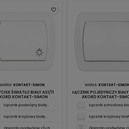
favorite_border
MARKA:
KONTAKT-SIMON
MARKA:
KONTAKT-SIMO
CISK ŚWIATŁO BIAŁY AS1/11
ŁĄCZNIK POJEDYNCZY BIAŁY 
KORD KONTAKT-SIMON
AKORD KONTAKT-SIM
Łącznik podwójny biały...
Łącznik schodowy biał
Łącznik krzyżowy biały...
Łącznik krzyżowy biały
Gniazdo podwójne z/u b...
Gniazdo podwójne z/u