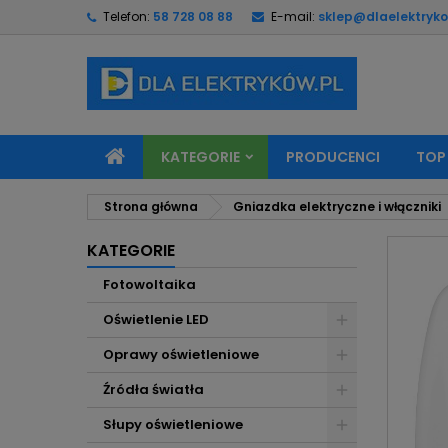
Telefon:
58 728 08 88
E-mail:
sklep@dlaelektryko
M
U
Z
add_circle_outline
Mu
Na
KATEGORIE
PRODUCENCI
TOP
Strona główna
Gniazdka elektryczne i włączniki
KATEGORIE
Fotowoltaika
Oświetlenie LED
Oprawy oświetleniowe
Źródła światła
Słupy oświetleniowe