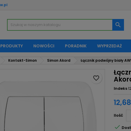
w.pl
oje listy życzeń
twórz listę życzeń
aloguj się

Utwórz nową listę
sisz być zalogowany by zapisać produkty na swojej liście życzeń.
zwa listy życzeń
 PRODUKTY
NOWOŚCI
PORADNIK
WYPRZEDAŻ
Anuluj
Zaloguj si
Kontakt-Simon
Simon Akord
Łącznik podwójny biały AW
Anuluj
Utwórz listę życze
Łącz
favorite_border
Akor
Indeks
1
12,68
Ilość

Dost