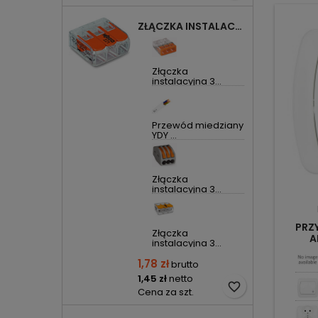
ZŁĄCZKA INSTALACYJNA 3X UNIWERSALNA COMPACT 221-413 WAGO
Złączka
instalacyjna 3...
Przewód miedziany
YDY ...
Złączka
instalacyjna 3...
PRZY
Złączka
A
instalacyjna 3...
1,78 zł
brutto
1,45 zł
netto
favorite_border
Cena za szt.