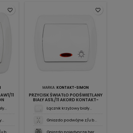
favorite_border
favorite_border
N
MARKA:
KONTAKT-SIMON
M
AW1/11
PRZYCISK ŚWIATŁO PODŚWIETLANY
ON
BIAŁY AS1L/11 AKORD KONTAKT-
PODŚ
SIMON
AK
y...
Łącznik krzyżowy biały...
...
Gniazdo podwójne z/u b...
 b...
Gniazdo pojedyncze her...