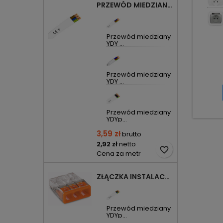
PRZEWÓD MIEDZIANY YDYP DRUT 3X1,5MM2 ŻO 450/750V
Przewód miedziany
YDY ...
Przewód miedziany
YDY ...
Przewód miedziany
YDYp...
3,59 zł
brutto
2,92 zł
netto
favorite_border
Cena za metr
ZŁĄCZKA INSTALACYJNA 3X COMPACT POMARAŃCZOWA 2273-203 WAGO
Przewód miedziany
YDYp...