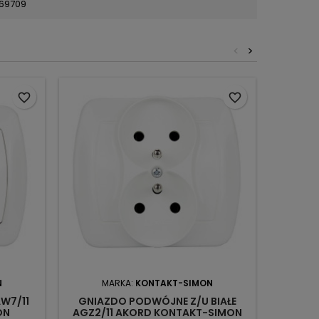
69709
<
>
favorite_border
favorite_border
N
MARKA:
KONTAKT-SIMON
M
AW7/11
GNIAZDO PODWÓJNE Z/U BIAŁE
GNIA
ON
AGZ2/11 AKORD KONTAKT-SIMON
AG2/1