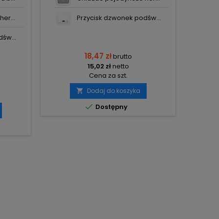
er...
Przycisk dzwonek podśw...
św...
18,47 zł
brutto
15,02 zł
netto
Cena za szt.
Dodaj do koszyka


Dostępny