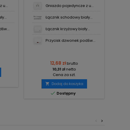
 u...
Gniazdo pojedyncze z u...
y...
Łącznik schodowy biały...
św...
Łącznik krzyżowy biały...
Przycisk dzwonek podśw...
12,68 zł
brutto
10,31 zł
netto
Cena za szt.
Dodaj do koszyka


Dostępny
<
>