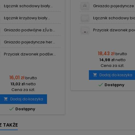
KORD KONTAKT-SIMON
Łącznik schodowy biały...
Gniazdo pojedyncze z
Łącznik krzyżowy biały...
Łącznik schodowy biał
Gniazdo podwójne z/u b...
Przycisk dzwonek pod
Gniazdo pojedyncze her...
18,43 zł
brutto
Przycisk dzwonek podśw...
14,98 zł
netto
Cena za szt.
Dodaj do koszyka

16,01 zł
brutto
13,02 zł
netto

Dostępny
Cena za szt.
Dodaj do koszyka


Dostępny
 TAKŻE