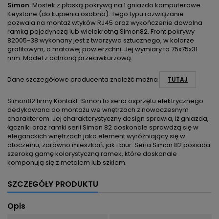
Simon
. Mostek z płaską pokrywą na 1 gniazdo komputerowe
Keystone (do kupienia osobno). Tego typu rozwiązanie
pozwala na montaż wtyków RJ45 oraz wykończenie dowolna
ramką pojedynczą lub wielokrotną Simon82. Front pokrywy
82005-38 wykonany jest z tworzywa sztucznego, w kolorze
grafitowym, o matowej powierzchni. Jej wymiary to 75x75x31
mm. Model z ochroną przeciwkurzową.
Dane szczegółowe producenta znaleźć można
TUTAJ
Simon82 firmy Kontakt-Simon to seria osprzętu elektrycznego
dedykowana do montażu we wnętrzach z nowoczesnym
charakterem. Jej charakterystyczny design sprawia, iż gniazda,
łączniki oraz ramki serii Simon 82 doskonale sprawdzą się w
eleganckich wnętrzach jako element wyróżniający się w
otoczeniu, zarówno mieszkań, jak i biur. Seria Simon 82 posiada
szeroką gamę kolorystyczną ramek, które doskonale
komponują się z metalem lub szkłem.
SZCZEGÓŁY PRODUKTU
Opis