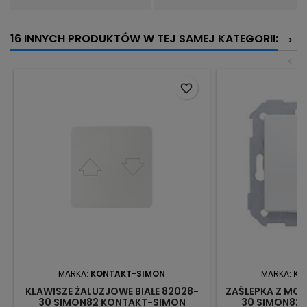
16 INNYCH PRODUKTÓW W TEJ SAMEJ KATEGORII:
>
<
favorite_border
MARKA:
KONTAKT-SIMON
MARKA:
KO
KLAWISZE ŻALUZJOWE BIAŁE 82028-
ZAŚLEPKA Z MOS
30 SIMON82 KONTAKT-SIMON
30 SIMON82