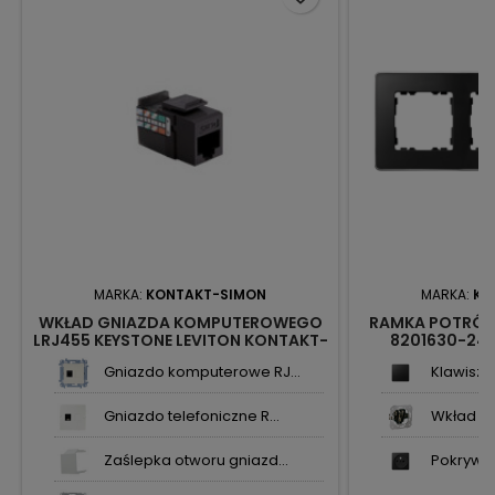
MARKA:
KONTAKT-SIMON
MARKA:
KO
WKŁAD GNIAZDA KOMPUTEROWEGO
RAMKA POTRÓJ
LRJ455 KEYSTONE LEVITON KONTAKT-
8201630-241
SIMON
KONTA
Gniazdo komputerowe RJ...
Klawisz 
Gniazdo telefoniczne R...
Wkład gn
Zaślepka otworu gniazd...
Pokrywa 