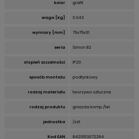
kolor
grafit
waga [kg]
0.043
wymiary [mm]
75x75x31
seria
Simon 82
stopień szczelności
IP20
sposób montażu
podtynkowy
rodzaj materiału
tworzywo sztuczne
rodzaj produktu
gniazda komp./tel.
jednostka
/szt.
Kod EAN
8421053072264