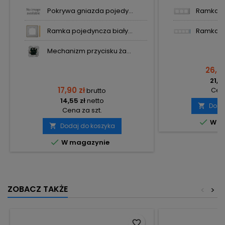
Pokrywa gniazda pojedy...
Ramka po
Ramka pojedyncza biały...
Ramka po
Mechanizm przycisku ża...
26,00
21,14
17,90 zł
Cena
brutto
14,55 zł
netto
Doda

Cena za szt.

W m
Dodaj do koszyka


W magazynie
ZOBACZ TAKŻE
<
>
favorite_border