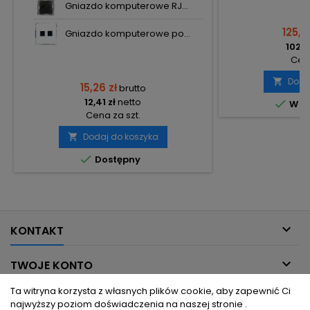
Gniazdo komputerowe RJ...
125,5
Gniazdo komputerowe po...
102,0
Cena
Doda

15,26 zł
brutto
12,41 zł
netto

W m
Cena za szt.
Dodaj do koszyka


Dostępny

KONTAKT

TWOJE KONTO
Ta witryna korzysta z własnych plików cookie, aby zapewnić Ci

INFORMACJE DLA CIEBIE
najwyższy poziom doświadczenia na naszej stronie .