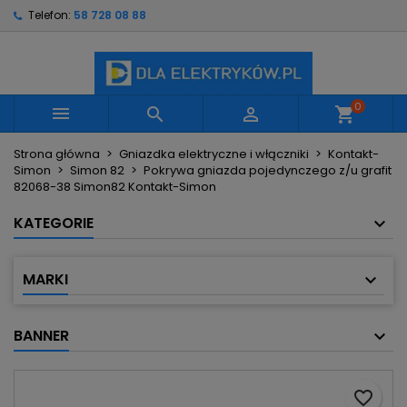
Telefon:
58 728 08 88
×
×
×
Moje listy życzeń
Utwórz listę życzeń
Zaloguj się
Utwórz nową listę
add_circle_outline
Musisz być zalogowany by zapisać produkty na
Nazwa listy życzeń
swojej liście życzeń.
0



shopping_cart
Strona główna
Gniazdka elektryczne i włączniki
Kontakt-
Anuluj
Zaloguj się
Simon
Simon 82
Pokrywa gniazda pojedynczego z/u grafit
Anuluj
Utwórz listę życzeń
82068-38 Simon82 Kontakt-Simon
KATEGORIE
MARKI
BANNER
favorite_border