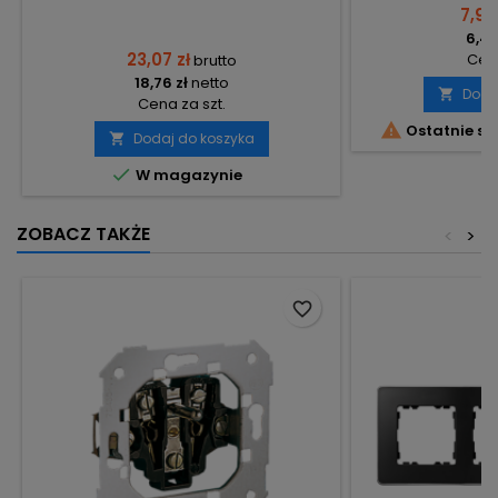
7,90
6,42
23,07 zł
Cena
brutto
18,76 zł
netto
Doda

Cena za szt.

Ostatnie sz
Dodaj do koszyka


W magazynie
ZOBACZ TAKŻE
<
>
favorite_border