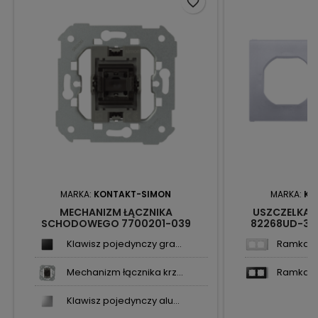
favorite_border
MARKA:
KONTAKT-SIMON
MARKA:
KO
MECHANIZM ŁĄCZNIKA
USZCZELKA 
SCHODOWEGO 7700201-039
82268UD-39 
SIMON82 KONTAKT-SIMON
KONTA
Klawisz pojedynczy gra...
Ramka po
Mechanizm łącznika krz...
Ramka po
Klawisz pojedynczy alu...