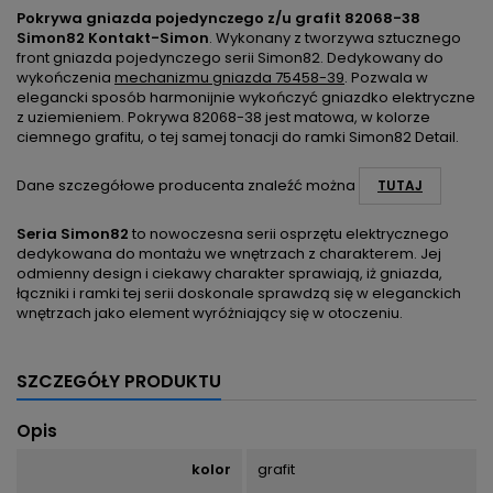
Pokrywa gniazda pojedynczego z/u grafit 82068-38
Simon82 Kontakt-Simon
. Wykonany z tworzywa sztucznego
front gniazda pojedynczego serii Simon82. Dedykowany do
wykończenia
mechanizmu gniazda 75458-39
. Pozwala w
elegancki sposób harmonijnie wykończyć gniazdko elektryczne
z uziemieniem. Pokrywa 82068-38 jest matowa, w kolorze
ciemnego grafitu, o tej samej tonacji do ramki Simon82 Detail.
Dane szczegółowe producenta znaleźć można
TUTAJ
Seria Simon82
to nowoczesna serii osprzętu elektrycznego
dedykowana do montażu we wnętrzach z charakterem. Jej
odmienny design i ciekawy charakter sprawiają, iż gniazda,
łączniki i ramki tej serii doskonale sprawdzą się w eleganckich
wnętrzach jako element wyróżniający się w otoczeniu.
SZCZEGÓŁY PRODUKTU
Opis
kolor
grafit