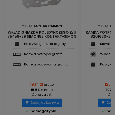
MARKA:
KONTAKT-SIMON
MARKA:
KO
WKŁAD GNIAZDA POJEDYNCZEGO Z/U
RAMKA POTRÓJ
75458-39 SIMON82 KONTAKT-SIMON
8201630-241
KONTA
Pokrywa gniazda pojedy...
Klawisz 
Ramka potrójna grafit/...
Wkład gn
Ramka poczwórna grafit...
Pokrywa 
19,14 zł
125,5
brutto
15,56 zł
netto
102,0
Cena za szt.
Cena
Dodaj do koszyka
Doda




W magazynie
W m