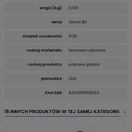
waga [kg]
0.031
seria
Simon 82
stopień szczelności
IP20
rodzaj materiału
tworzywo sztuczne
rodzaj produktu
pokrywy gniazd
jednostka
/szt.
Kod EAN
8421053053034
16 INNYCH PRODUKTÓW W TEJ SAMEJ KATEGORII:
>
<