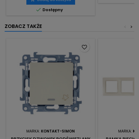

Dostępny
ZOBACZ TAKŻE
<
>
favorite_border
MARKA:
KONTAKT-SIMON
MARKA:
KO