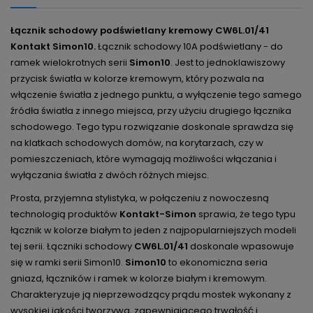
Łącznik schodowy podświetlany kremowy CW6L.01/41
Kontakt Simon10.
Łącznik schodowy 10A podświetlany - do
ramek wielokrotnych serii
Simon10
. Jest to jednoklawiszowy
przycisk światła w kolorze kremowym, który pozwala na
włączenie światła z jednego punktu, a wyłączenie tego samego
źródła światła z innego miejsca, przy użyciu drugiego łącznika
schodowego. Tego typu rozwiązanie doskonale sprawdza się
na klatkach schodowych domów, na korytarzach, czy w
pomieszczeniach, które wymagają możliwości włączania i
wyłączania światła z dwóch różnych miejsc.
Prosta, przyjemna stylistyka, w połączeniu z nowoczesną
technologią produktów
Kontakt-Simon
sprawia, że tego typu
łącznik w kolorze białym to jeden z najpopularniejszych modeli
tej serii. Łączniki schodowy
CW6L.01/41
doskonale wpasowuje
się w ramki serii Simon10.
Simon10
to ekonomiczna seria
gniazd, łączników i ramek w kolorze białym i kremowym.
Charakteryzuje ją nieprzewodzący prądu mostek wykonany z
wysokiej jakości tworzywa, zapewniającego trwałość i