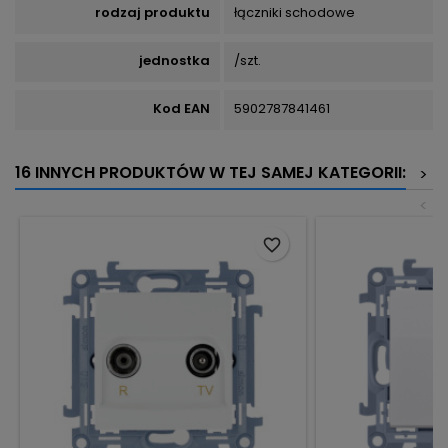
rodzaj produktu
łączniki schodowe
jednostka
/szt.
Kod EAN
5902787841461
16 INNYCH PRODUKTÓW W TEJ SAMEJ KATEGORII:
>
<
favorite_border