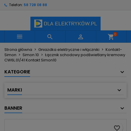
Telefon:
58 728 08 88
×
×
×
Moje listy życzeń
Utwórz listę życzeń
Zaloguj się
Utwórz nową listę
add_circle_outline
Musisz być zalogowany by zapisać produkty na
Nazwa listy życzeń
swojej liście życzeń.
0



shopping_cart
Strona główna
Gniazdka elektryczne i włączniki
Kontakt-
Anuluj
Zaloguj się
Simon
Simon 10
Łącznik schodowy podświetlany kremowy
Anuluj
Utwórz listę życzeń
CW6L.01/41 Kontakt Simon10
KATEGORIE
MARKI
BANNER
favorite_border