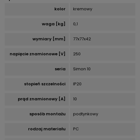
kolor
kremowy
waga [kg]
0,1
wymiary [mm]
77x77x42
napięcie znamionowe [V]
250
seria
Simon 10
stopień szczelności
IP20
prąd znamionowy [A]
10
sposób montażu
podtynkowy
rodzaj materiału
PC