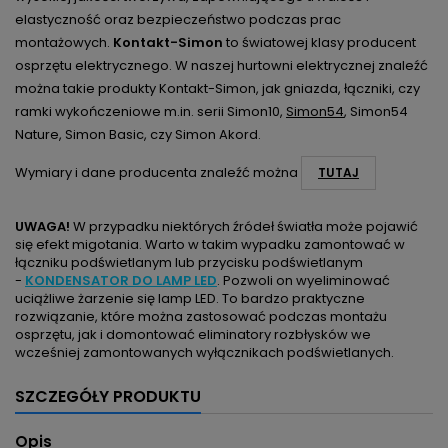
elastyczność oraz bezpieczeństwo podczas prac
montażowych.
Kontakt-Simon
to światowej klasy producent
osprzętu elektrycznego. W naszej hurtowni elektrycznej znaleźć
można takie produkty Kontakt-Simon, jak gniazda, łączniki, czy
ramki wykończeniowe m.in. serii Simon10,
Simon54
, Simon54
Nature, Simon Basic, czy Simon Akord.
Wymiary i dane producenta znaleźć można
TUTAJ
UWAGA!
W przypadku niektórych źródeł światła może pojawić
się efekt migotania. Warto w takim wypadku zamontować w
łączniku podświetlanym lub przycisku podświetlanym
-
KONDENSATOR DO LAMP LED
. Pozwoli on wyeliminować
uciążliwe żarzenie się lamp LED. To bardzo praktyczne
rozwiązanie, które można zastosować podczas montażu
osprzętu, jak i domontować eliminatory rozbłysków we
wcześniej zamontowanych wyłącznikach podświetlanych.
SZCZEGÓŁY PRODUKTU
Opis