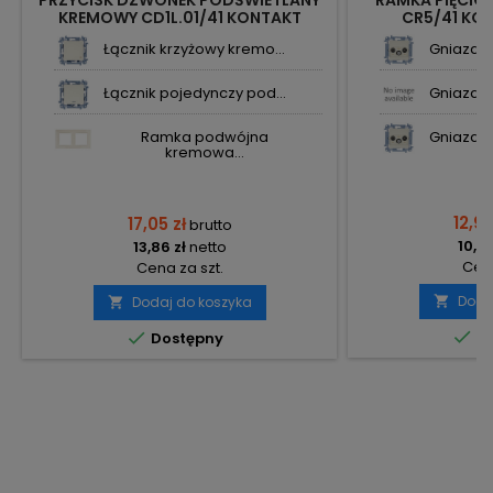
PRZYCISK DZWONEK PODŚWIETLANY
RAMKA PIĘCI
KREMOWY CD1L.01/41 KONTAKT
CR5/41 KO
SIMON10
Łącznik krzyżowy kremo...
Gniazdo 
Łącznik pojedynczy pod...
Gniazdo t
Ramka podwójna
Gniazdo 
kremowa...
12,92
17,05 zł
brutto
10,50
13,86 zł
netto
Cena
Cena za szt.
Doda
Dodaj do koszyka




Do
Dostępny