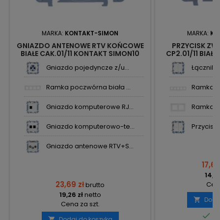
MARKA:
KONTAKT-SIMON
MARKA:
KO
GNIAZDO ANTENOWE RTV KOŃCOWE
PRZYCISK ZW
BIAŁE CAK.01/11 KONTAKT SIMON10
CP2.01/11 BIAŁ
Gniazdo pojedyncze z/u...
Łącznik 
Ramka poczwórna biała ...
Ramka pi
Gniazdo komputerowe RJ...
Ramka po
Gniazdo komputerowo-te...
Przycisk 
Gniazdo antenowe RTV+S...
17,68
14,37
23,69 zł
Cena
brutto
19,26 zł
netto
Doda

Cena za szt.

Do
Dodaj do koszyka
