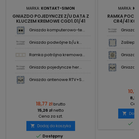
MARKA:
KONTAKT-SIMON
MARKA:
KO
GNIAZDO POJEDYNCZE Z/U DATA Z
RAMKA POCZ
KLUCZEM KREMOWE CGD1.01/41
CR4/41 KO
KONTAKT SIMON10
Gniazdo komputerowo-te...
Gniazdo t
Gniazdo podwójne b/u k...
Zaślepka
Ramka potrójna kremowa...
Gniazdo 
Gniazdo pojedyncze her...
Gniazdo 
Gniazdo antenowe RTV+S...
10,18
8,28
18,77 zł
Cena
brutto
15,26 zł
netto
Doda

Cena za szt.

Do
Dodaj do koszyka


Dostępny