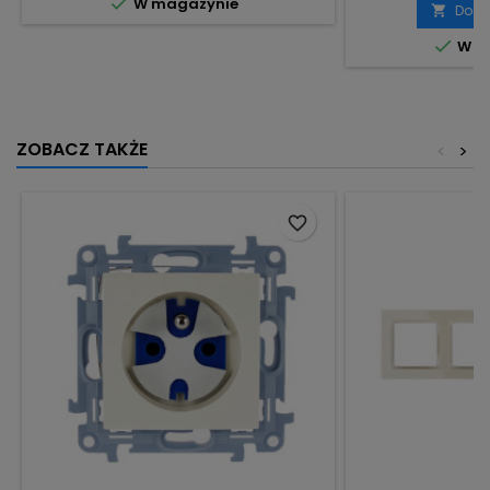

W magazynie
Doda


W m
ZOBACZ TAKŻE
<
>
favorite_border