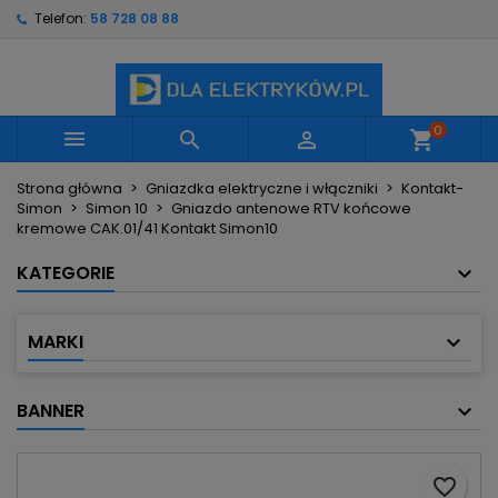
Telefon:
58 728 08 88
×
×
×
Moje listy życzeń
Utwórz listę życzeń
Zaloguj się
Utwórz nową listę
add_circle_outline
Musisz być zalogowany by zapisać produkty na
Nazwa listy życzeń
swojej liście życzeń.
0



shopping_cart
Strona główna
Gniazdka elektryczne i włączniki
Kontakt-
Anuluj
Zaloguj się
Simon
Simon 10
Gniazdo antenowe RTV końcowe
Anuluj
Utwórz listę życzeń
kremowe CAK.01/41 Kontakt Simon10
KATEGORIE
MARKI
BANNER
favorite_border