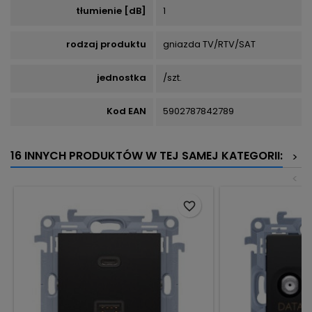
tłumienie [dB]
1
rodzaj produktu
gniazda TV/RTV/SAT
jednostka
/szt.
Kod EAN
5902787842789
16 INNYCH PRODUKTÓW W TEJ SAMEJ KATEGORII:
>
<
favorite_border