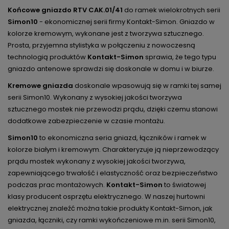
Końcowe gniazdo RTV
CAK.01/41
do ramek wielokrotnych serii
Simon10
- ekonomicznej serii firmy Kontakt-Simon. Gniazdo w
kolorze kremowym, wykonane jest z tworzywa sztucznego.
Prosta, przyjemna stylistyka w połączeniu z nowoczesną
technologią produktów
Kontakt-Simon
sprawia, że tego typu
gniazdo antenowe sprawdzi się doskonale w domu i w biurze.
Kremowe gniazda
doskonale wpasowują się w ramki tej samej
serii Simon10. Wykonany z wysokiej jakości tworzywa
sztucznego mostek nie przewodzi prądu, dzięki czemu stanowi
dodatkowe zabezpieczenie w czasie montażu.
Simon10
to ekonomiczna seria gniazd, łączników i ramek w
kolorze białym i kremowym. Charakteryzuje ją nieprzewodzący
prądu mostek wykonany z wysokiej jakości tworzywa,
zapewniającego trwałość i elastyczność oraz bezpieczeństwo
podczas prac montażowych.
Kontakt-Simon
to światowej
klasy producent osprzętu elektrycznego. W naszej hurtowni
elektrycznej znaleźć można takie produkty Kontakt-Simon, jak
gniazda, łączniki, czy ramki wykończeniowe m.in. serii Simon10,