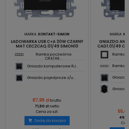
MARKA:
KONTAKT-SIMON
MARKA:
KO
ŁADOWARKA USB C+A 30W CZARNY
GNIAZDO ANT
MAT CEC2CAQ.01/49 SIMON10
CAD1.01/49 CZ
KONTAKT-SIMON
KONTA
Ramka poczwórna
Ramka po
CR4/49...
Ramka pi
Gniazdo komputerowe RJ...
Gniazdo 
Gniazdo pojedyncze z/u...
Gniazdo 
87,95 zł
brutto
71,50 zł
netto
55,69
Cena za szt.
45,28
Dodaj do koszyka

Cena