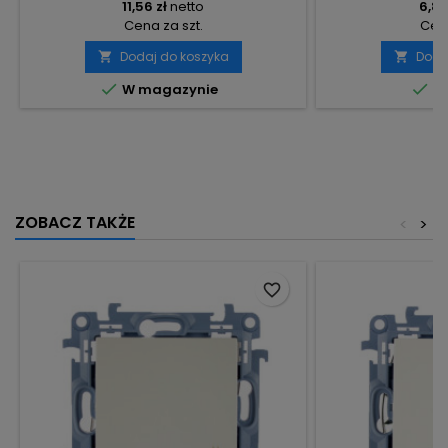
11,56 zł
netto
6,80
Cena za szt.
Cena
Dodaj do koszyka
Doda




W magazynie
Do
ZOBACZ TAKŻE
<
>
favorite_border