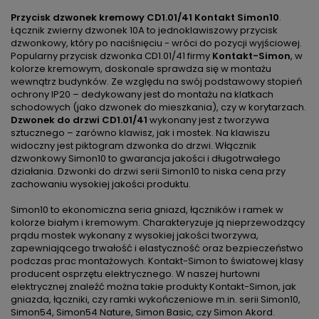
Przycisk dzwonek kremowy CD1.01/41 Kontakt Simon10
.
Łącznik zwierny dzwonek 10A to jednoklawiszowy przycisk
dzwonkowy, który po naciśnięciu - wróci do pozycji wyjściowej.
Popularny przycisk dzwonka CD1.01/41 firmy
Kontakt-Simon
, w
kolorze kremowym, doskonale sprawdza się w montażu
wewnątrz budynków. Ze względu na swój podstawowy stopień
ochrony IP20 – dedykowany jest do montażu na klatkach
schodowych (jako dzwonek do mieszkania), czy w korytarzach.
Dzwonek do drzwi CD1.01/41
wykonany jest z tworzywa
sztucznego – zarówno klawisz, jak i mostek. Na klawiszu
widoczny jest piktogram dzwonka do drzwi. Włącznik
dzwonkowy Simon10 to gwarancja jakości i długotrwałego
działania. Dzwonki do drzwi serii Simon10 to niska cena przy
zachowaniu wysokiej jakości produktu.
Simon10 to ekonomiczna seria gniazd, łączników i ramek w
kolorze białym i kremowym. Charakteryzuje ją nieprzewodzący
prądu mostek wykonany z wysokiej jakości tworzywa,
zapewniającego trwałość i elastyczność oraz bezpieczeństwo
podczas prac montażowych. Kontakt-Simon to światowej klasy
producent osprzętu elektrycznego. W naszej hurtowni
elektrycznej znaleźć można takie produkty Kontakt-Simon, jak
gniazda, łączniki, czy ramki wykończeniowe m.in. serii Simon10,
Simon54, Simon54 Nature, Simon Basic, czy Simon Akord.