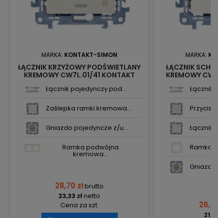
MARKA:
KONTAKT-SIMON
MARKA:
KO
ŁĄCZNIK KRZYŻOWY PODŚWIETLANY
ŁĄCZNIK SCH
KREMOWY CW7L.01/41 KONTAKT
KREMOWY CW6/
SIMON10
SI
Łącznik pojedynczy pod...
Łącznik 
Zaślepka ramki kremowa...
Przycisk 
Gniazdo pojedyncze z/u...
Łącznik 
Ramka podwójna
Ramka p
kremowa...
Gniazdo 
28,70 zł
brutto
23,33 zł
netto
26,09
Cena za szt.
21,21