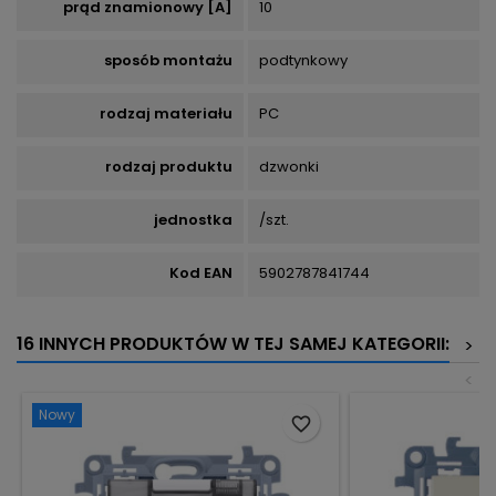
prąd znamionowy [A]
10
sposób montażu
podtynkowy
rodzaj materiału
PC
rodzaj produktu
dzwonki
jednostka
/szt.
Kod EAN
5902787841744
16 INNYCH PRODUKTÓW W TEJ SAMEJ KATEGORII:
>
<
Nowy
favorite_border