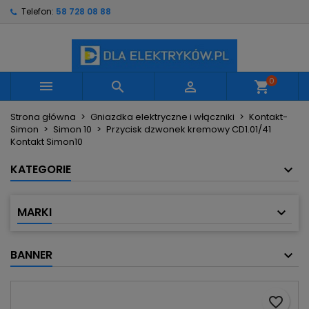
Telefon:
58 728 08 88
×
×
×
Moje listy życzeń
Utwórz listę życzeń
Zaloguj się
Utwórz nową listę
add_circle_outline
Musisz być zalogowany by zapisać produkty na
Nazwa listy życzeń
swojej liście życzeń.
0



shopping_cart
Strona główna
Gniazdka elektryczne i włączniki
Kontakt-
Anuluj
Zaloguj się
Simon
Simon 10
Przycisk dzwonek kremowy CD1.01/41
Anuluj
Utwórz listę życzeń
Kontakt Simon10
KATEGORIE
MARKI
BANNER
favorite_border