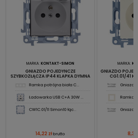
MARKA:
KONTAKT-SIMON
MARKA:
KO
GNIAZDO POJEDYNCZE
GNIAZDO POJED
SZYBKOZŁĄCZA IP44 KLAPKA DYMNA
CG1.01/41 K
CGZ1BC.01/11A BIAŁE SIMON10
Ramka potrójna biała C...
Gniazdo 
KONTAKT-SIMON
Ładowarka USB C+A 30W ...
Ramka p
CW1C.01/11 Simon10 łąc...
Gniazdo 
14,22 zł
8,36
brutto