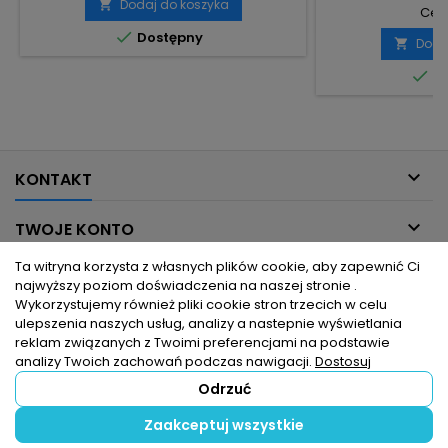
Dodaj do koszyka

Cena

Dostępny
Doda


Do

KONTAKT

TWOJE KONTO
Ta witryna korzysta z własnych plików cookie, aby zapewnić Ci

INFORMACJE DLA CIEBIE
najwyższy poziom doświadczenia na naszej stronie .
Wykorzystujemy również pliki cookie stron trzecich w celu
ulepszenia naszych usług, analizy a nastepnie wyświetlania

PRODUKTY
reklam związanych z Twoimi preferencjami na podstawie
analizy Twoich zachowań podczas nawigacji.
Dostosuj
Odrzuć
© Copyright 2026 hurtownia elektryczna dlaelektrykow.pl. Wszelkie
Zaakceptuj wszystkie
prawa zastrzeżone.