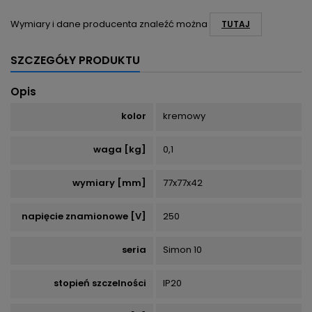
Wymiary i dane producenta znaleźć można
TUTAJ
SZCZEGÓŁY PRODUKTU
Opis
kolor
kremowy
waga [kg]
0,1
wymiary [mm]
77x77x42
napięcie znamionowe [V]
250
seria
Simon 10
stopień szczelności
IP20