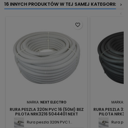
16 INNYCH PRODUKTÓW W TEJ SAMEJ KATEGORII:
>
<
favorite_border
MARKA:
NEXT ELECTRO
MARKA:
N
RURA PESZLA 320N PVC 16 (50M) BEZ
RURA PESZLA 320
PILOTA NRK3216 5044401 NEXT
PILOTA NRK32
Rura peszla 320N PVC 1...
Rura pes