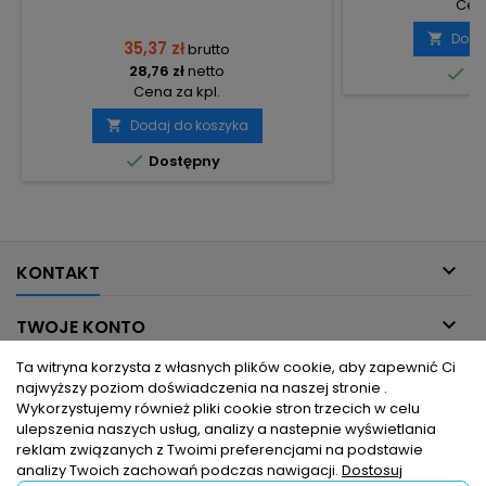
Cena
Doda

35,37 zł
brutto
28,76 zł
netto

Do
Cena za kpl.
Dodaj do koszyka


Dostępny

KONTAKT

TWOJE KONTO
Ta witryna korzysta z własnych plików cookie, aby zapewnić Ci

INFORMACJE DLA CIEBIE
najwyższy poziom doświadczenia na naszej stronie .
Wykorzystujemy również pliki cookie stron trzecich w celu
ulepszenia naszych usług, analizy a nastepnie wyświetlania

PRODUKTY
reklam związanych z Twoimi preferencjami na podstawie
analizy Twoich zachowań podczas nawigacji.
Dostosuj