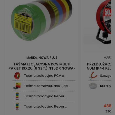
MARKA:
NOWA PLUS
MARKA
TAŚMA IZOLACYJNA PCV MULTI
PRZEDŁUŻACZ 
PAKIET 19X20 (8 SZT.) NT5DR NOWA-
50M IP44 KEL 
PLUS
Taśma izolacyjna PCV c...
Szczypce
Taśma samowulkanizując...
Rura pesz
Taśma izolacyjna Reper...
488,9
Taśma izolacyjna Reper...
397,5