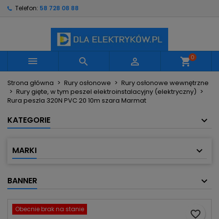
Telefon:
58 728 08 88
×
×
×
Moje listy życzeń
Utwórz listę życzeń
Zaloguj się
Utwórz nową listę
add_circle_outline
Musisz być zalogowany by zapisać produkty na
Nazwa listy życzeń
swojej liście życzeń.
0



shopping_cart
Strona główna
Rury osłonowe
Rury osłonowe wewnętrzne
Anuluj
Zaloguj się
Rury gięte, w tym peszel elektroinstalacyjny (elektryczny)
Anuluj
Utwórz listę życzeń
Rura peszla 320N PVC 20 10m szara Marmat
KATEGORIE
MARKI
BANNER
Obecnie brak na stanie
favorite_border