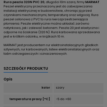
Rura peszla 320N PVC 20
, długości 10m szara, firmy
MARMAT
.
Peszel elektryczny przeznaczony jest do zabezpieczania
instalacji elektrycznej w budownictwie, chroniąc ją przed
czynnikami mechanicznymi, temperaturą oraz wilgocią. Rura
peszel osłonowa z PVC to rura nierozprzestrzeniająca
płomienia. Peszle elektryczne można układać zarówno
natynkowo, jak i zalewać betonem. Peszla 20 jest elastyczna i
odporne na ściskanie (320 N). Rura karbowana sprzedawana
jest w krótkim odcinku, w krążkach 10 m.
MARMAT jest producentem rur elektroinstalacyjnych gładkich
sztywnych, rur karbowanych, listew elektroinstalacyjnych oraz
taśm ostrzegawczych i oznaczeniowych.
SZCZEGÓŁY PRODUKTU
Opis
kolor
szary
temperatura pracy [°C]
-5 do +60