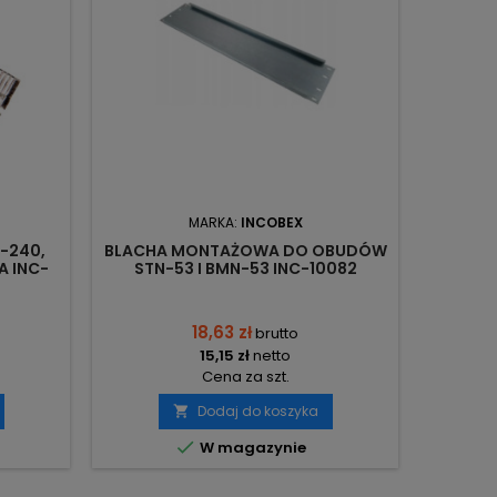
MARKA:
INCOBEX
-240,
BLACHA MONTAŻOWA DO OBUDÓW
PRZYŁĄC
A INC-
STN-53 I BMN-53 INC-10082
95 /25-
INCOBEX
18,63 zł
brutto
15,15 zł
netto
Cena za szt.
Dodaj do koszyka


W magazynie