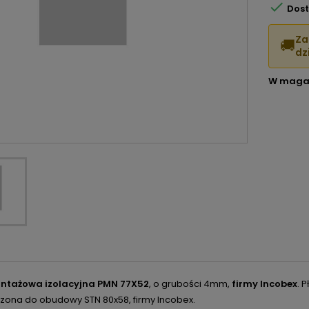

Dost
Za
🚚
dzi
W maga
ontażowa izolacyjna PMN 77X52
, o grubości 4mm,
firmy Incobex
. 
zona do obudowy STN 80x58, firmy Incobex.