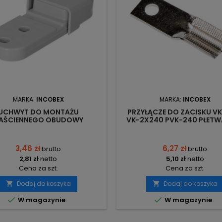
MARKA:
INCOBEX
MARKA:
INCOBEX
UCHWYT DO MONTAŻU
PRZYŁĄCZE DO ZACISKU VK
AŚCIENNEGO OBUDOWY
VK-2X240 PVK-240 PŁETW
UTWARDZALNEJ UMN-1 INC-
10301 INCOBEX
00277 INCOBEX
3,46 zł
6,27 zł
brutto
brutto
2,81 zł
netto
5,10 zł
netto
Cena za szt.
Cena za szt.
Dodaj do koszyka
Dodaj do koszyka




W magazynie
W magazynie