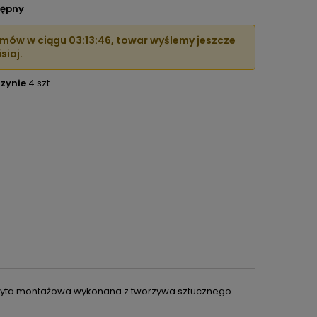
ępny
mów w ciągu
03:13:45
, towar wyślemy jeszcze
siaj.
zynie
4 szt.
Płyta montażowa wykonana z tworzywa sztucznego.