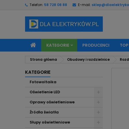
Telefon:
58 728 08 88
E-mail:
sklep@dlaelektryko
M
U
Z
add_circle_outline
Mu
Na
KATEGORIE
PRODUCENCI
TOP
Strona główna
Obudowy i rozdzielnice
Rozd
KATEGORIE
Fotowoltaika
Oświetlenie LED
Oprawy oświetleniowe
Źródła światła
Słupy oświetleniowe