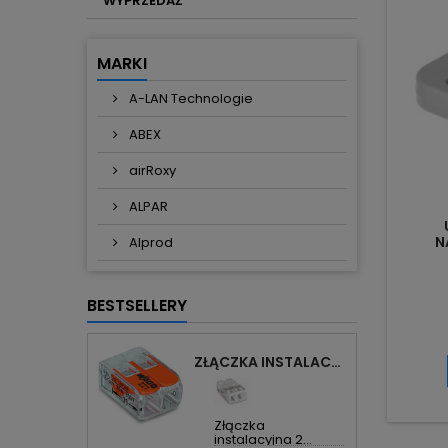
WYPRZEDAŻ
MARKI
A-LAN Technologie
ABEX
airRoxy
ALPAR
N
Alprod
TERMO
BESTSELLERY
ZŁĄCZKA INSTALACYJNA 2X UNIWERSALNA COMPACT 221-412 WAGO
Złączka
instalacyjna 2...