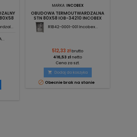
MARKA:
INCOBEX
DZALNY
OBUDOWA TERMOUTWARDZALNA
 80X58
STN 80X58 IOB-34210 INCOBEX
OBEX
dzal...
R1B42-0001-001 Incobex...
...
512,33 zł
brutto
416,53 zł
netto
Cena za szt.
Dodaj do koszyka


Obecnie brak na stanie