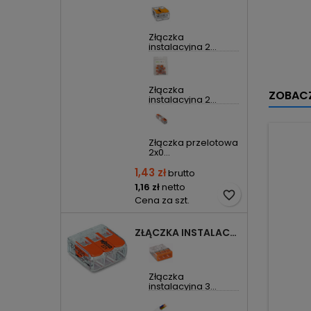
Złączka
instalacyjna 2...
Złączka
ZOBACZ
instalacyjna 2...
Złączka przelotowa
2x0...
1,43 zł
brutto
1,16 zł
netto
favorite_border
Cena za szt.
ZŁĄCZKA INSTALACYJNA 3X UNIWERSALNA COMPACT 221-413 WAGO
Złączka
instalacyjna 3...