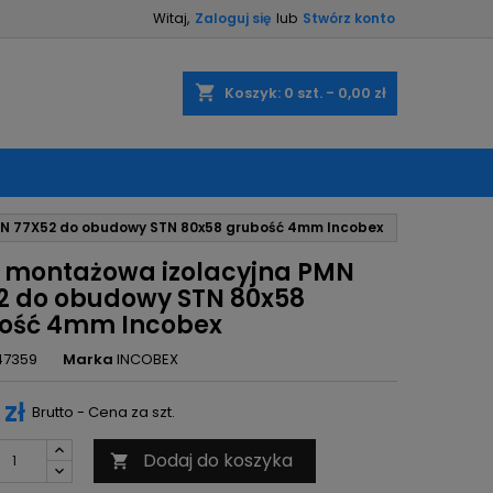
Witaj,
Zaloguj się
lub
Stwórz konto
×
×
×
shopping_cart
Koszyk:
0
szt. - 0,00 zł
ę
MN 77X52 do obudowy STN 80x58 grubość 4mm Incobex
ń
a montażowa izolacyjna PMN
2 do obudowy STN 80x58
ość 4mm Incobex
47359
Marka
INCOBEX
 zł
Brutto - Cena za szt.
Dodaj do koszyka
