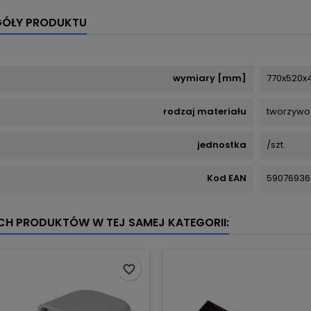
GÓŁY PRODUKTU
wymiary [mm]
770x520x
rodzaj materiału
tworzywo
jednostka
/szt.
Kod EAN
59076936
YCH PRODUKTÓW W TEJ SAMEJ KATEGORII:
favorite_border