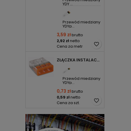
YDY ...
Przewód miedziany
YDYp...
3,59 zł
brutto
2,92 zł
netto
favorite_border
Cena za metr
ZŁĄCZKA INSTALACYJNA 3X COMPACT POMARAŃCZOWA 2273-203 WAGO
Przewód miedziany
YDYp...
0,73 zł
brutto
0,59 zł
netto
favorite_border
Cena za szt.