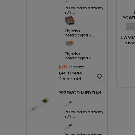
Przewód miedziany
YDY ...
POWT
Złączka
instalacyjna 3...
UWAGA! 
o kod
mam
Złączka
Produ
instalacyjna 3...
1,78 zł
brutto
1,45 zł
netto
favorite_border
Cena za szt.
PRZEWÓD MIEDZIANY YDYP DRUT 3X1,5MM2 ŻO 450/750V
Przewód miedziany
YDY ...
Przewód miedziany