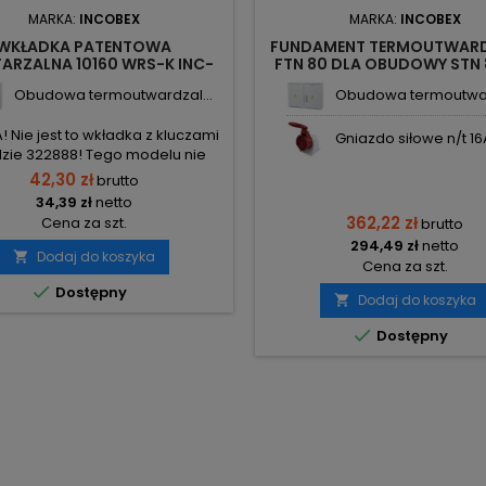
MARKA:
INCOBEX
MARKA:
INCOBEX
WKŁADKA PATENTOWA
FUNDAMENT TERMOUTWAR
ARZALNA 10160 WRS-K INC-
FTN 80 DLA OBUDOWY STN
10160P INCOBEX
IOB-54301-00-000 INC
Obudowa termoutwardzal...
Obudowa termoutwar
Nie jest to wkładka z kluczami
Gniazdo siłowe n/t 16A
zie 322888! Tego modelu nie
y już w sprzedaży, również
42,30 zł
brutto
cent nie oferuje już tego typu
34,39 zł
netto
wkładek!
362,22 zł
Cena za szt.
brutto
294,49 zł
netto
Dodaj do koszyka

Cena za szt.

Dostępny
Dodaj do koszyka


Dostępny