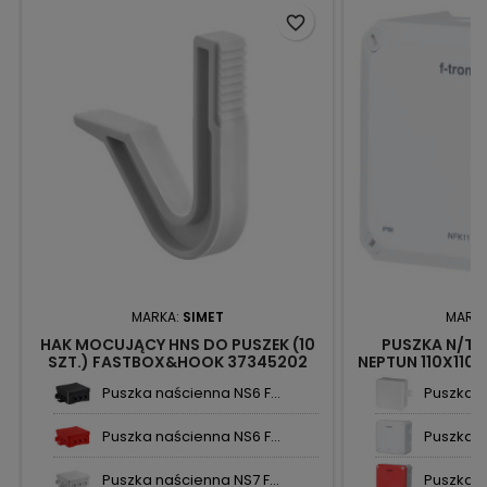
favorite_border
MARKA:
SIMET
MARK
HAK MOCUJĄCY HNS DO PUSZEK (10
PUSZKA N/T 
SZT.) FASTBOX&HOOK 37345202
NEPTUN 110X110X
SIMET
80 
Puszka naścienna NS6 F...
Puszka 2
Puszka naścienna NS6 F...
Puszka n/
Puszka naścienna NS7 F...
Puszka n/