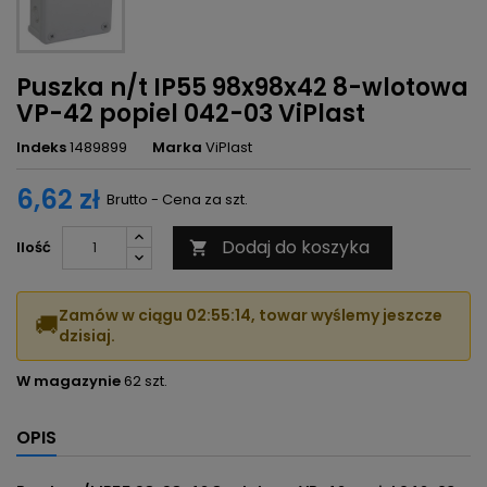
Puszka n/t IP55 98x98x42 8-wlotowa
VP-42 popiel 042-03 ViPlast
Indeks
1489899
Marka
ViPlast
6,62 zł
Brutto - Cena za szt.
Dodaj do koszyka
Ilość

Zamów w ciągu
02:55:14
, towar wyślemy jeszcze
🚚
dzisiaj.
W magazynie
62 szt.
OPIS