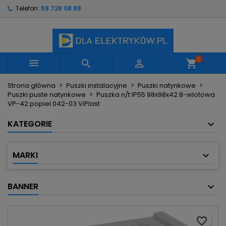
Telefon:
58 728 08 88
×
×
×
Moje listy życzeń
Utwórz listę życzeń
Zaloguj się
Utwórz nową listę
add_circle_outline
Musisz być zalogowany by zapisać produkty na
Nazwa listy życzeń
swojej liście życzeń.
0



shopping_cart
Strona główna
Puszki instalacyjne
Puszki natynkowe
Anuluj
Zaloguj się
Puszki puste natynkowe
Puszka n/t IP55 98x98x42 8-wlotowa
Anuluj
Utwórz listę życzeń
VP-42 popiel 042-03 ViPlast
KATEGORIE
MARKI
BANNER
favorite_border