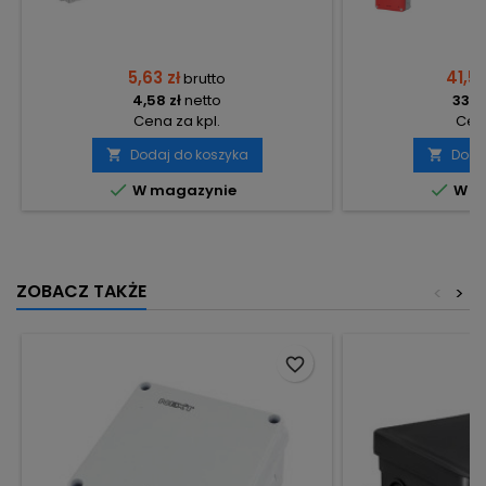
5,63 zł
41,59
brutto
4,58 zł
netto
33,81
Cena za kpl.
Cena
Dodaj do koszyka
Doda




W magazynie
W m
ZOBACZ TAKŻE
<
>
favorite_border