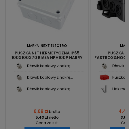
MARKA:
NEXT ELECTRO
MARK
PUSZKA N/T HERMETYCZNA IP65
PUSZKA N
100X100X70 BIAŁA NPH100P HARRY
FASTBOX&HOOK
PRO 3270232 NEXT
35346
Dławik kablowy z nakrę...
Dławik ka
Dławik kablowy z nakrę...
Puszka n
Dławik kablowy z nakrę...
Hak mocu
6,68 zł
4,48
brutto
5,43 zł
netto
3,64
Cena za szt.
Cena