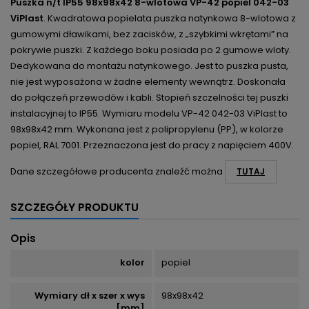
Puszka n/t IP55 98x98x42 8-wlotowa VP-42 popiel 042-03
ViPlast
. Kwadratowa popielata puszka natynkowa 8-wlotowa z
gumowymi dławikami, bez zacisków, z „szybkimi wkrętami” na
pokrywie puszki. Z każdego boku posiada po 2 gumowe wloty.
Dedykowana do montażu natynkowego. Jest to puszka pusta,
nie jest wyposażona w żadne elementy wewnątrz. Doskonała
do połączeń przewodów i kabli. Stopień szczelności tej puszki
instalacyjnej to IP55. Wymiaru modelu VP-42 042-03 ViPlast to
98x98x42 mm. Wykonana jest z polipropylenu (PP), w kolorze
popiel, RAL 7001. Przeznaczona jest do pracy z napięciem 400V.
Dane szczegółowe producenta znaleźć można
TUTAJ
SZCZEGÓŁY PRODUKTU
Opis
kolor
popiel
Wymiary dł x szer x wys
98x98x42
[mm]