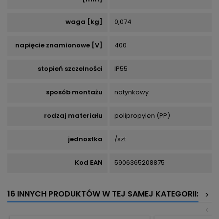
waga [kg]
0,074
napięcie znamionowe [V]
400
stopień szczelności
IP55
sposób montażu
natynkowy
rodzaj materiału
polipropylen (PP)
jednostka
/szt.
Kod EAN
5906365208875
16 INNYCH PRODUKTÓW W TEJ SAMEJ KATEGORII:
>
<