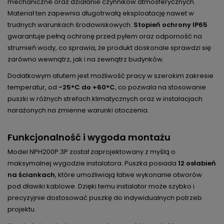
mechaniczne oraz działanie czynników atmosferycznych.
Materiał ten zapewnia długotrwałą eksploatację nawet w
trudnych warunkach środowiskowych.
Stopień ochrony IP65
gwarantuje pełną ochronę przed pyłem oraz odporność na
strumień wody, co sprawia, że produkt doskonale sprawdzi się
zarówno wewnątrz, jak i na zewnątrz budynków.
Dodatkowym atutem jest możliwość pracy w szerokim zakresie
temperatur, od
-25°C do +60°C
, co pozwala na stosowanie
puszki w różnych strefach klimatycznych oraz w instalacjach
narażonych na zmienne warunki otoczenia.
Funkcjonalność i wygoda montażu
Model NPH200P.3P został zaprojektowany z myślą o
maksymalnej wygodzie instalatora. Puszka posiada
12 osłabień
na ściankach
, które umożliwiają łatwe wykonanie otworów
pod dławiki kablowe. Dzięki temu instalator może szybko i
precyzyjnie dostosować puszkę do indywidualnych potrzeb
projektu.