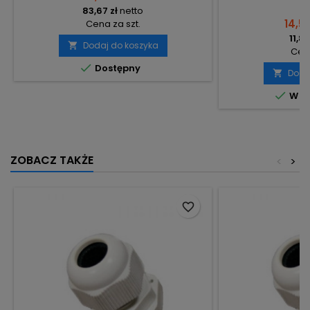
83,67 zł
netto
14,56
Cena za szt.
11,84
Dodaj do koszyka

Cena

Dostępny
Doda


W m
ZOBACZ TAKŻE
<
>
favorite_border