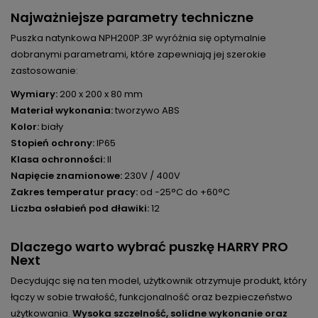
Najważniejsze parametry techniczne
Puszka natynkowa NPH200P.3P wyróżnia się optymalnie
dobranymi parametrami, które zapewniają jej szerokie
zastosowanie:
Wymiary:
200 x 200 x 80 mm
Materiał wykonania:
tworzywo ABS
Kolor:
biały
Stopień ochrony:
IP65
Klasa ochronności:
II
Napięcie znamionowe:
230V / 400V
Zakres temperatur pracy:
od -25°C do +60°C
Liczba osłabień pod dławiki:
12
Dlaczego warto wybrać puszkę HARRY PRO
Next
Decydując się na ten model, użytkownik otrzymuje produkt, który
łączy w sobie trwałość, funkcjonalność oraz bezpieczeństwo
użytkowania.
Wysoka szczelność, solidne wykonanie oraz