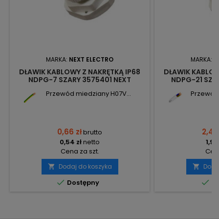
MARKA:
NEXT ELECTRO
MARKA:
N
DŁAWIK KABLOWY Z NAKRĘTKĄ IP68
DŁAWIK KABLOW
NDPG-7 SZARY 3575401 NEXT
NDPG-21 SZA
Przewód miedziany H07V...
Przewód 
0,66 zł
2,40
brutto
0,54 zł
netto
1,95
Cena za szt.
Cena
Dodaj do koszyka
Doda




Dostępny
Do