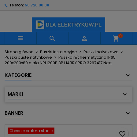
Telefon:
58 728 08 88
×
×
×
Moje listy życzeń
Utwórz listę życzeń
Zaloguj się
Utwórz nową listę
add_circle_outline
Musisz być zalogowany by zapisać produkty na
Nazwa listy życzeń
swojej liście życzeń.
0



shopping_cart
Strona główna
Puszki instalacyjne
Puszki natynkowe
Anuluj
Zaloguj się
Puszki puste natynkowe
Puszka n/t hermetyczna IP65
Anuluj
Utwórz listę życzeń
200x200x80 biała NPH200P.3P HARRY PRO 3267417 Next
KATEGORIE
MARKI
BANNER
Obecnie brak na stanie
favorite_border