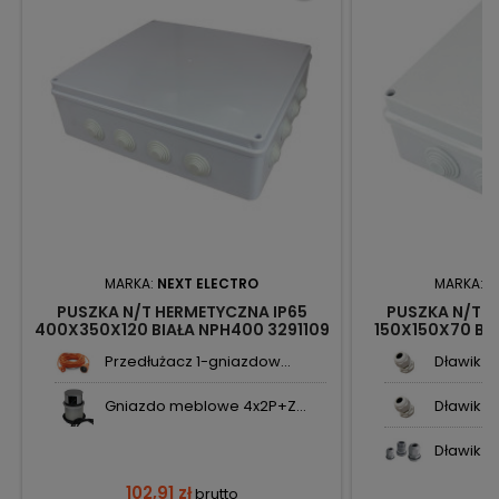
MARKA:
NEXT ELECTRO
MARKA:
N
PUSZKA N/T HERMETYCZNA IP65
PUSZKA N/T H
400X350X120 BIAŁA NPH400 3291109
150X150X70 BIA
HARRY NEXT
3218
Przedłużacz 1-gniazdow...
Dławik ka
Gniazdo meblowe 4x2P+Z...
Dławik k
Dławik k
102,91 zł
brutto