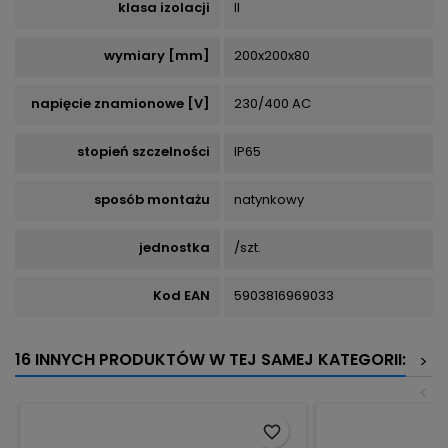
klasa izolacji
II
wymiary [mm]
200x200x80
napięcie znamionowe [V]
230/400 AC
stopień szczelności
IP65
sposób montażu
natynkowy
jednostka
/szt.
Kod EAN
5903816969033
16 INNYCH PRODUKTÓW W TEJ SAMEJ KATEGORII:
>
<
favorite_border