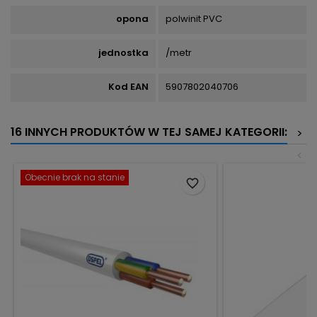
opona
polwinit PVC
jednostka
/metr
Kod EAN
5907802040706
16 INNYCH PRODUKTÓW W TEJ SAMEJ KATEGORII:
>
<
Obecnie brak na stanie
favorite_border