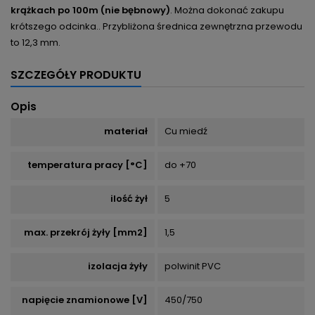
krążkach po 100m (nie bębnowy)
. Można dokonać zakupu
krótszego odcinka.. Przybliżona średnica zewnętrzna przewodu
to 12,3 mm.
SZCZEGÓŁY PRODUKTU
Opis
materiał
Cu miedź
temperatura pracy [°C]
do +70
ilość żył
5
max. przekrój żyły [mm2]
1,5
izolacja żyły
polwinit PVC
napięcie znamionowe [V]
450/750