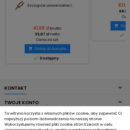
821,5
Szczypce uniwersalne 1...
667,9
Cena
Doda

41,66 zł
brutto
33,87 zł
netto

Do
Cena za szt.
Dodaj do koszyka


Dostępny

KONTAKT

TWOJE KONTO
Ta witryna korzysta z własnych plików cookie, aby zapewnić Ci

INFORMACJE DLA CIEBIE
najwyższy poziom doświadczenia na naszej stronie .
Wykorzystujemy również pliki cookie stron trzecich w celu
ulepszenia naszych usług, analizy a nastepnie wyświetlania