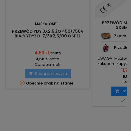
PRZEWÓD MIE
MARKA:
OSPEL
3X6MM
PRZEWÓD YDY 3X2,5 ŻO 450/750V
BIAŁY YDYŻO-7/3X2,5/00 OSPEL
Złączka i
Przedłuż
4,53 zł
brutto
UWAGA! Możliwe k
3,68 zł
netto
zakupem zapytaj 
Cena za metr
11,75
Dodaj do koszyka

9,55
Cena

Obecnie brak na stanie
Doda


Do