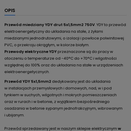
OPIS
Przewód miedziany YDY drut 5x1,5mm2 750V
.
YDY to przewód
elektroenergetyczny do układania na stałe, z żyłami
miedzianymi jednodrutowymi, o izolacji i powłoce polwinitowej
PVC, o przekroju okrągłym, w kolorze białym.
Przewody elektryczne YDY
przeznaczone są do pracy w
otoczeniu o temperaturze od -40°C do +70°C i wilgotności
względnej do 100% oraz do układania na stałe w urządzeniach
elektroenergetycznych.
Przewód YDY
5x1,5mm2
dedykowany jest do układania
w instalacjach przemysłowych i domowych, nad, w i pod
tynkiem w suchych, wilgotnych i mokrych pomieszczeniach
oraz w rurach i w betonie, z wyjątkiem bezpośredniego
osadzania w betonie sypanym jednofrakcyjnym, wibrowanym
i ubijanym.
Przewód sprzedawany jest w naszym sklepie elektrycznym
w