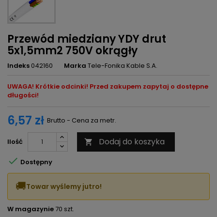
Przewód miedziany YDY drut
5x1,5mm2 750V okrągły
Indeks
042160
Marka
Tele-Fonika Kable S.A.
UWAGA! Krótkie odcinki! Przed zakupem zapytaj o dostępne
długości!
6,57 zł
Brutto - Cena za metr.
Dodaj do koszyka
Ilość


Dostępny
🚚
Towar wyślemy jutro!
W magazynie
70 szt.