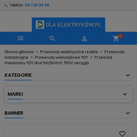
Telefon:
58 728 08 88
×
×
×
Moje listy życzeń
Utwórz listę życzeń
Zaloguj się
Utwórz nową listę
add_circle_outline
Musisz być zalogowany by zapisać produkty na
Nazwa listy życzeń
swojej liście życzeń.
0



shopping_cart
Strona główna
Przewody elektryczne i kable
Przewody
Anuluj
Zaloguj się
instalacyjne
Przewody wielożyłowe YDY
Przewód
Anuluj
Utwórz listę życzeń
miedziany YDY drut 5x1,5mm2 750V okrągły
KATEGORIE
MARKI
BANNER
favorite_border