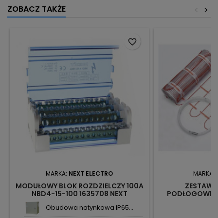
ZOBACZ TAKŻE
<
>
favorite_border
MARKA:
NEXT ELECTRO
MARKA:
MODUŁOWY BLOK ROZDZIELCZY 100A
ZESTAW 
NBD4-15-100 1635708 NEXT
PODŁOGOWEG
0,5X8M 4M2 RE
Obudowa natynkowa IP65...
THE