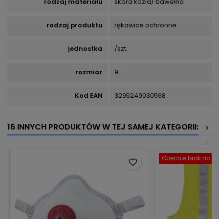
rodzaj materiału
skóra kozia/ bawełna
rodzaj produktu
rękawice ochronne
jednostka
/szt.
rozmiar
9
Kod EAN
3295249030568
16 INNYCH PRODUKTÓW W TEJ SAMEJ KATEGORII:
>
<
Obecnie brak na st
favorite_border