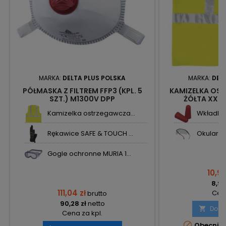
MARKA:
DELTA PLUS POLSKA
MARKA:
DEL
PÓŁMASKA Z FILTREM FFP3 (KPL. 5
KAMIZELKA OS
SZT.) M1300V DPP
ŻÓŁTA XXL 
Kamizelka ostrzegawcza...
Wkładki 
Rękawice SAFE & TOUCH ...
Okulary o
Gogle ochronne MURIA 1...
10,95
8,90
111,04 zł
Cena
brutto
90,28 zł
netto
Doda

Cena za kpl.

Obecnie 