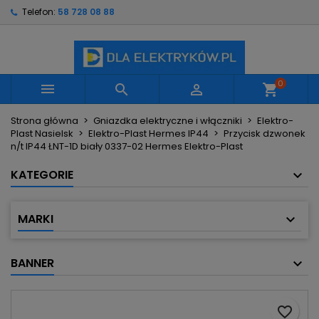
Telefon:
58 728 08 88
×
×
×
Moje listy życzeń
Utwórz listę życzeń
Zaloguj się
Utwórz nową listę
add_circle_outline
Musisz być zalogowany by zapisać produkty na
Nazwa listy życzeń
swojej liście życzeń.
0



shopping_cart
Strona główna
Gniazdka elektryczne i włączniki
Elektro-
Anuluj
Zaloguj się
Plast Nasielsk
Elektro-Plast Hermes IP44
Przycisk dzwonek
Anuluj
Utwórz listę życzeń
n/t IP44 ŁNT-1D biały 0337-02 Hermes Elektro-Plast
KATEGORIE
MARKI
BANNER
favorite_border