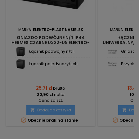
MARKA:
ELEKTRO-PLAST NASIELSK
MARKA:
ELEKTR
GNIAZDO PODWÓJNE N/T IP44
ŁĄCZNIK
HERMES CZARNE 0322-09 ELEKTRO-
UNIWERSALNY/S
PLAST NASIELSK
ŁNT-1 BIAŁY
Łącznik podwójny n/t I...
Gniazdo 
ELEKT
Łącznik pojedynczy/sch...
Przycisk ś
25,71 zł
13,42
brutto
20,90 zł
netto
10,91
Cena za szt.
Cena
Dodaj do koszyka
Doda




Obecnie brak na stanie
Obecnie 