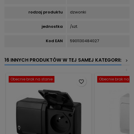
rodzaj produktu
dzwonki
jednostka
/szt.
Kod EAN
5901130484027
16 INNYCH PRODUKTÓW W TEJ SAMEJ KATEGORII:
>
<
Obecnie brak na stanie
Obecnie brak na st
favorite_border