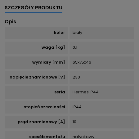
SZCZEGÓŁY PRODUKTU
Opis
kolor
biały
waga [kg]
0,1
wymiary [mm]
65x75x46
napięcie znamionowe [V]
230
seria
Hermes IP44
stopień szczelności
IP44
prąd znamionowy [A]
10
sposób montażu
natynkowy