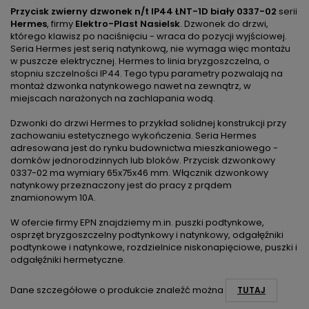
Przycisk zwierny dzwonek n/t IP44 ŁNT-1D biały 0337-02
serii
Hermes
, firmy
Elektro-Plast Nasielsk
. Dzwonek do drzwi,
którego klawisz po naciśnięciu - wraca do pozycji wyjściowej.
Seria Hermes jest serią natynkową, nie wymaga więc montażu
w puszcze elektrycznej. Hermes to linia bryzgoszczelna, o
stopniu szczelności IP44. Tego typu parametry pozwalają na
montaż dzwonka natynkowego nawet na zewnątrz, w
miejscach narażonych na zachlapania wodą.
Dzwonki do drzwi Hermes to przykład solidnej konstrukcji przy
zachowaniu estetycznego wykończenia. Seria Hermes
adresowana jest do rynku budownictwa mieszkaniowego -
domków jednorodzinnych lub bloków. Przycisk dzwonkowy
0337-02 ma wymiary 65x75x46 mm. Włącznik dzwonkowy
natynkowy przeznaczony jest do pracy z prądem
znamionowym 10A.
W ofercie firmy EPN znajdziemy m.in. puszki podtynkowe,
osprzęt bryzgoszczelny podtynkowy i natynkowy, odgałęźniki
podtynkowe i natynkowe, rozdzielnice niskonapięciowe, puszki i
odgałęźniki hermetyczne.
Dane szczegółowe o produkcie znaleźć można
TUTAJ