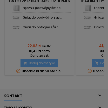
GNT 2X2P+Z BIAŁE 0322-02 HERMES
IP44 BIAŁE DYM
ELEKTRO-PLAST
ELEKT
Łącznik podwójny świec...
Łącznik 
Gniazdo podwójne z uzi...
Gniazdo 
Gniazdo potrójne z/u n...
Gniazdo p
22,63 zł
41,75
brutto
18,40 zł
netto
33,94
Cena za szt.
Cena
Dodaj do koszyka
Doda




Obecnie brak na stanie
Obecnie 

KONTAKT

TWOJE KONTO