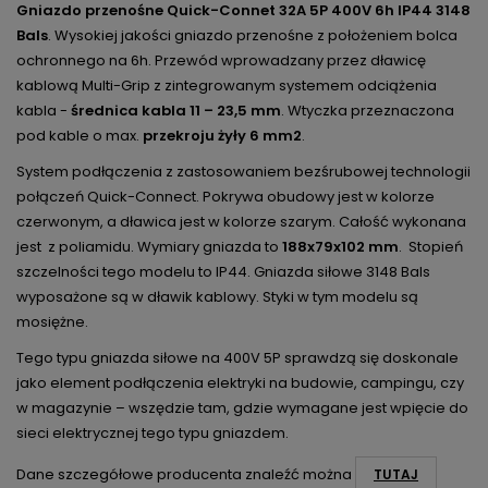
Gniazdo przenośne Quick-Connet 32A 5P 400V 6h IP44 3148
Bals
. Wysokiej jakości gniazdo przenośne z położeniem bolca
ochronnego na 6h. Przewód wprowadzany przez dławicę
kablową Multi-Grip z zintegrowanym systemem odciążenia
kabla -
średnica kabla 11 – 23,5 mm
. Wtyczka przeznaczona
pod kable o max.
przekroju żyły 6 mm2
.
System podłączenia z zastosowaniem bezśrubowej technologii
połączeń Quick-Connect. Pokrywa obudowy jest w kolorze
czerwonym, a dławica jest w kolorze szarym. Całość wykonana
jest z poliamidu. Wymiary gniazda to
188x79x102 mm
. Stopień
szczelności tego modelu to IP44. Gniazda siłowe 3148 Bals
wyposażone są w dławik kablowy. Styki w tym modelu są
mosiężne.
Tego typu gniazda siłowe na 400V 5P sprawdzą się doskonale
jako element podłączenia elektryki na budowie, campingu, czy
w magazynie – wszędzie tam, gdzie wymagane jest wpięcie do
sieci elektrycznej tego typu gniazdem.
Dane szczegółowe producenta znaleźć można
TUTAJ