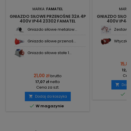
MARKA:
FAMATEL
MARKA
GNIAZDO SIŁOWE PRZENOŚNE 32A 4P
GNIAZDO SIŁOWE
400V IP44 23302 FAMATEL
400V IP44 
Gniazdo siłowe metalow...
Zestaw o
Gniazdo siłowe przenoś...
Wtyczka 
Gniazdo siłowe stałe 1...
15,82
12,86
21,00 zł
Cena
brutto
17,07 zł
netto
Doda

Cena za szt.

Do
Dodaj do koszyka


W magazynie