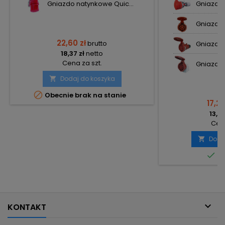
Gniazdo natynkowe Quic...
Gniazdo 
Gniazdo s
22,60 zł
brutto
Gniazdo 
18,37 zł
netto
Cena za szt.
Gniazdo s
Dodaj do koszyka


Obecnie brak na stanie
17,20
13,98
Cena
Doda


Do

KONTAKT