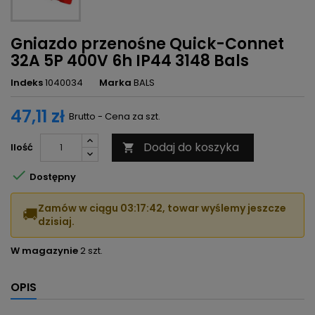
Gniazdo przenośne Quick-Connet
32A 5P 400V 6h IP44 3148 Bals
Indeks
1040034
Marka
BALS
47,11 zł
Brutto - Cena za szt.
Dodaj do koszyka
Ilość


Dostępny
Zamów w ciągu
03:17:41
, towar wyślemy jeszcze
🚚
dzisiaj.
W magazynie
2 szt.
OPIS