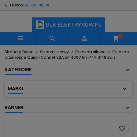
Telefon:
58 728 08 88
×
×
×
Moje listy życzeń
Utwórz listę życzeń
Zaloguj się
Utwórz nową listę
add_circle_outline
Musisz być zalogowany by zapisać produkty na
Nazwa listy życzeń
swojej liście życzeń.
0



shopping_cart
Strona główna
Osprzęt siłowy
Gniazda siłowe
Gniazdo
Anuluj
Zaloguj się
przenośne Quick-Connet 32A 5P 400V 6h IP44 3148 Bals
Anuluj
Utwórz listę życzeń
KATEGORIE
MARKI
BANNER
favorite_border