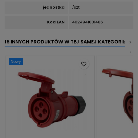
jednostka
/szt.
Kod EAN
4024941031486
16 INNYCH PRODUKTÓW W TEJ SAMEJ KATEGORII:
>
<
Nowy
favorite_border