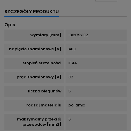
SZCZEGÓŁY PRODUKTU
Opis
wymiary [mm]
188x79x102
napięcie znamionowe [V]
400
stopień szczelności
IP44
prąd znamionowy [A]
32
liczba biegunów
5
rodzaj materiału
poliamid
maksymalny przekrój
6
przewodów [mm2]