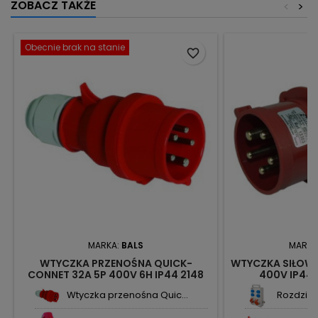
ZOBACZ TAKŻE
<
>
Obecnie brak na stanie
favorite_border
MARKA:
BALS
MARKA
WTYCZKA PRZENOŚNA QUICK-
WTYCZKA SIŁOWA
CONNET 32A 5P 400V 6H IP44 2148
400V IP44 
BALS
Wtyczka przenośna Quic...
Rozdzieln