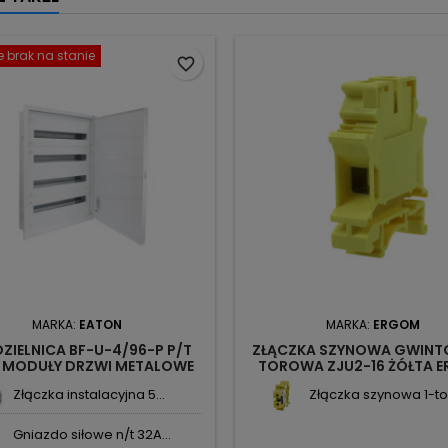
 brak na stanie
favorite_border
MARKA:
EATON
MARKA:
ERGOM
ZIELNICA BF-U-4/96-P P/T
ZŁĄCZKA SZYNOWA GWINT
 MODUŁY DRZWI METALOWE
TOROWA ZJU2-16 ŻÓŁTA 
0 285350 EATON ELECTRIC
Złączka instalacyjna 5...
Złączka szynowa 1-tor
Gniazdo siłowe n/t 32A...