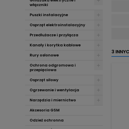
Gniazdka elektryczne i
włączniki
Puszki instalacyjne
Osprzęt elektroinstalacyjny
Przedłużacze i przyłącza
Kanały i korytka kablowe
3 INNY
Rury osłonowe
Ochrona odgromowa i
przepięciowa
Osprzęt siłowy
Ogrzewanie i wentylacja
Narzędzia i miernictwo
Akcesoria GSM
Odzież ochronna