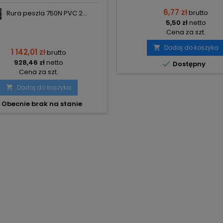
6,77 zł
brutto
Rura peszla 750N PVC 2...
5,50 zł
netto
Cena za szt.
Dodaj do koszyka

1 142,01 zł
brutto
928,46 zł
netto

Dostępny
Cena za szt.
Dodaj do koszyka

Obecnie brak na stanie