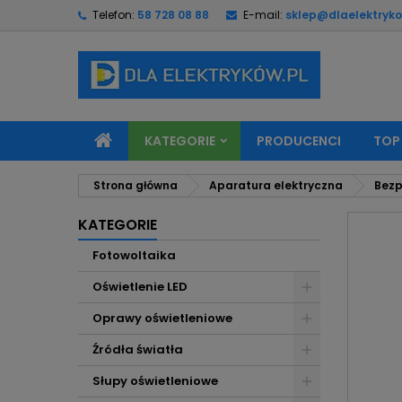
Telefon:
58 728 08 88
E-mail:
sklep@dlaelektryko
M
U
Z
add_circle_outline
Mu
Na
KATEGORIE
PRODUCENCI
TOP
Strona główna
Aparatura elektryczna
Bezp
KATEGORIE
Fotowoltaika
Oświetlenie LED
Oprawy oświetleniowe
Źródła światła
Słupy oświetleniowe