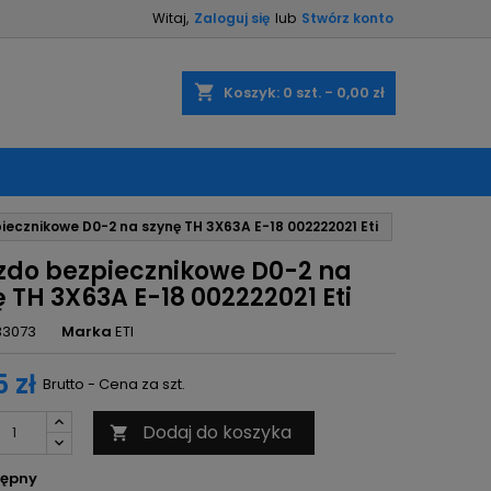
Witaj,
Zaloguj się
lub
Stwórz konto
×
×
×
shopping_cart
Koszyk:
0
szt. - 0,00 zł
ę
ecznikowe D0-2 na szynę TH 3X63A E-18 002222021 Eti
ń
zdo bezpiecznikowe D0-2 na
 TH 3X63A E-18 002222021 Eti
33073
Marka
ETI
 zł
Brutto - Cena za szt.
Dodaj do koszyka

ępny