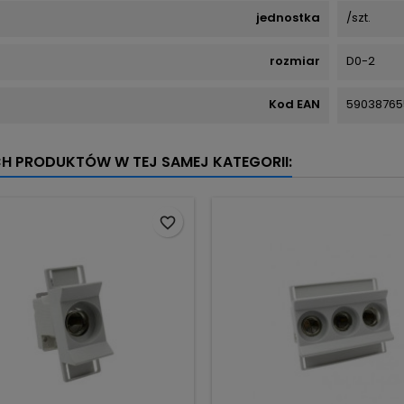
jednostka
/szt.
rozmiar
D0-2
Kod EAN
59038765
CH PRODUKTÓW W TEJ SAMEJ KATEGORII:
favorite_border