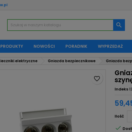
w.pl
oje listy życzeń
twórz listę życzeń
aloguj się

Utwórz nową listę
sisz być zalogowany by zapisać produkty na swojej liście życzeń.
zwa listy życzeń
 PRODUKTY
NOWOŚCI
PORADNIK
WYPRZEDAŻ
Anuluj
Zaloguj si
ieczniki elektryczne
Gniazda bezpiecznikowe
Gniazdo bezpi
Anuluj
Utwórz listę życze
Gnia
favorite_border
szynę
Indeks
1
59,45
Ilość

Dost