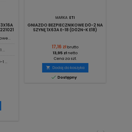
MARKA:
ETI
 3X16A
GNIAZDO BEZPIECZNIKOWE D0-2 NA
2221021
SZYNĘ 1X63A E-18 (D02N-K E18)
002222011 ETI
owe...
17,16 zł
brutto
...
13,95 zł
netto
Cena za szt.
 ...
Dodaj do koszyka


Dostępny
<
>