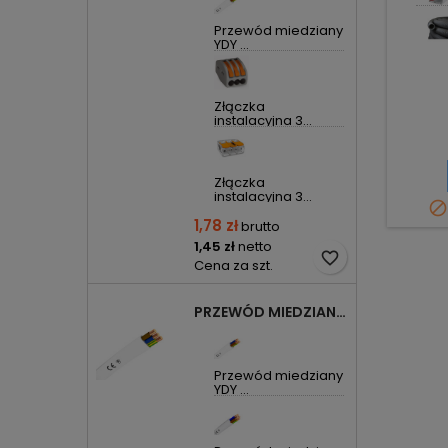
Przewód miedziany
YDY ...
Złączka
instalacyjna 3...
Złączka
instalacyjna 3...

1,78 zł
brutto
1,45 zł
netto
favorite_border
Cena za szt.
PRZEWÓD MIEDZIANY YDYP DRUT 3X1,5MM2 ŻO 450/750V
Przewód miedziany
YDY ...