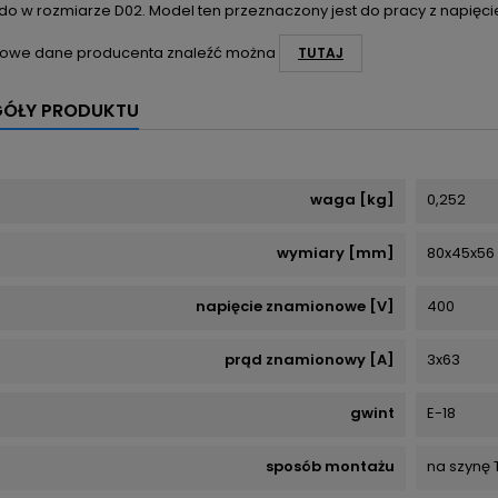
do w rozmiarze D02. Model ten przeznaczony jest do pracy z napi
owe dane producenta znaleźć można
TUTAJ
GÓŁY PRODUKTU
waga [kg]
0,252
wymiary [mm]
80x45x56
napięcie znamionowe [V]
400
prąd znamionowy [A]
3x63
gwint
E-18
sposób montażu
na szynę 