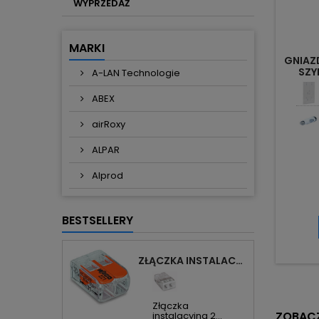
WYPRZEDAŻ
MARKI
GNIAZ
SZY
A-LAN Technologie
ABEX
airRoxy
ALPAR
Alprod
BESTSELLERY
ZŁĄCZKA INSTALACYJNA 2X UNIWERSALNA COMPACT 221-412 WAGO
Złączka
ZOBACZ
instalacyjna 2...