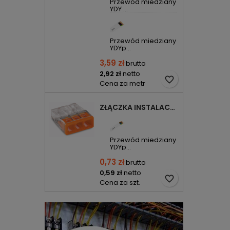
Przewód miedziany
YDY ...
Przewód miedziany
YDYp...
3,59 zł
brutto
2,92 zł
netto
favorite_border
Cena za metr
ZŁĄCZKA INSTALACYJNA 3X COMPACT POMARAŃCZOWA 2273-203 WAGO
Przewód miedziany
YDYp...
0,73 zł
brutto
0,59 zł
netto
favorite_border
Cena za szt.