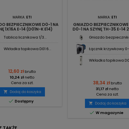
MARKA:
ETI
MARKA:
ETI
DO BEZPIECZNIKOWE D0-1 NA
GNIAZDO BEZPIECZNIKOWE
NĘ 1X16A E-14 (D01N-K E14)
D0-1 NA SZYNĘ TH-35 E-14 
02221011 ETI
ETI
Tablica licznikowa 1/3...
Gniazdo bezpiecznik
Wkładka topikowa D01 6...
Łącznik krzywkowy 0-1 
Wkładka topikowa D0-1
12,60 zł
brutto
10,24 zł
netto
38,34 zł
Cena za szt.
brutto
31,17 zł
netto
Dodaj do koszyka

Cena za szt.

Dostępny
Dodaj do koszyka


W magazynie
 TAKŻE