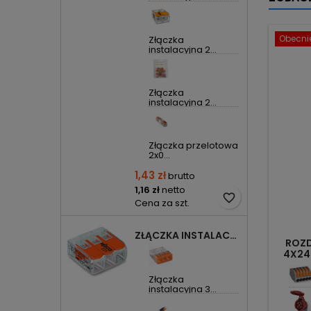
Obecnie
Złączka
instalacyjna 2...
Złączka
instalacyjna 2...
Złączka przelotowa
2x0...
1,43 zł
brutto
1,16 zł
netto
favorite_border
Cena za szt.
ZŁĄCZKA INSTALACYJNA 3X UNIWERSALNA COMPACT 221-413 WAGO
ROZD
4X24
IP3
Złączka
instalacyjna 3...