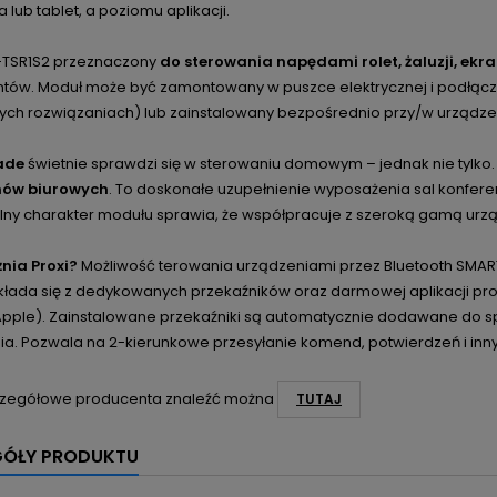
 lub tablet, a poziomu aplikacji.
-TSR1S2 przeznaczony
do sterowania napędami rolet, żaluzji, ekr
tów. Moduł może być zamontowany w puszce elektrycznej i podłą
nych rozwiązaniach) lub zainstalowany bezpośrednio przy/w urządze
ade
świetnie sprawdzi się w sterowaniu domowym – jednak nie tylko. 
nów biurowych
. To doskonałe uzupełnienie wyposażenia sal konferen
lny charakter modułu sprawia, że współpracuje z szeroką gamą urz
nia Proxi?
Możliwość terowania urządzeniami przez Bluetooth SMART,
kłada się z dedykowanych przekaźników oraz darmowej aplikacji pr
(Apple). Zainstalowane przekaźniki są automatycznie dodawane do sp
ia. Pozwala na 2-kierunkowe przesyłanie komend, potwierdzeń i inn
zegółowe producenta znaleźć można
TUTAJ
GÓŁY PRODUKTU