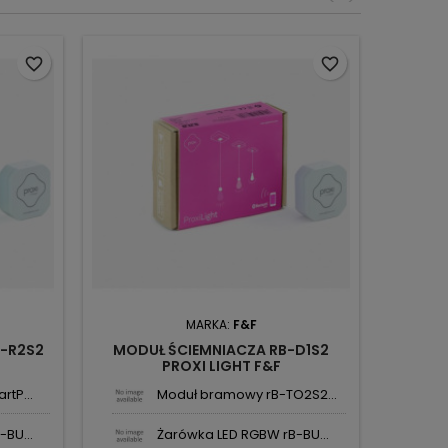
favorite_border
favorite_border
MARKA:
F&F
-R2S2
MODUŁ ŚCIEMNIACZA RB-D1S2
PROXI LIGHT F&F
tP...
Moduł bramowy rB-TO2S2...
BU...
Żarówka LED RGBW rB-BU...