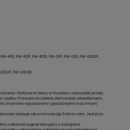
, FW-R1D, FW-R2P, FW-R2D, FW-D1P, FW-D1D, FW-LED2P,
W-LED2P, FW-LED2D
tkowania. F&Wave to łatwy w montażu i niezwykle prosty
użytku. Pozwala na zdalne sterowanie oświetleniem,
izami, bramami wjazdowymi i garażowymi oraz innymi
skonale wpisuje się w koncepcję Zrób to sam. Jest przy
tóry odbierze sygnał sterujący z nadajnika,
 przypadku odbiorników oddalonych od nadajnika na