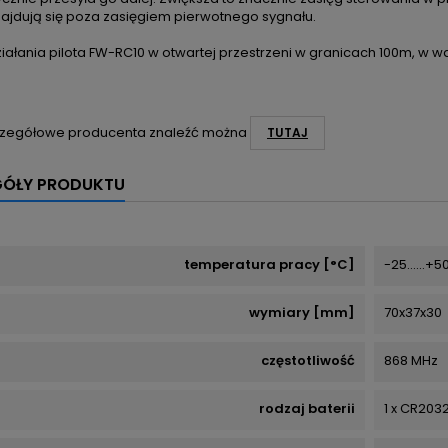
znajdują się poza zasięgiem pierwotnego sygnału.
ziałania pilota FW-RC10 w otwartej przestrzeni w granicach 100m, w
zegółowe producenta znaleźć można
TUTAJ
GÓŁY PRODUKTU
temperatura pracy [°C]
-25......+5
wymiary [mm]
70x37x30
częstotliwość
868 MHz
rodzaj baterii
1 x CR203