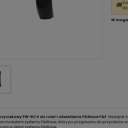
Za
🚚
dzi
W maga
przyciskowy FW-RC4 do rolet i oświetlenia F&Wave F&F
. Nadajnik
ia modułami systemu F&Wave, który po przypisaniu do przycisków u
ymi w skład systemu F&Wave.