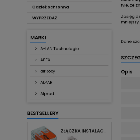
tyle, że 
Odzież ochronna
Zasięg d
WYPRZEDAŻ
mniejszy.
MARKI
Dane szc
A-LAN Technologie
SZCZE
ABEX
airRoxy
Opis
ALPAR
Alprod
BESTSELLERY
ZŁĄCZKA INSTALACYJNA 2X UNIWERSALNA COMPACT 221-412 WAGO