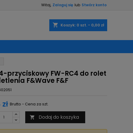
Witaj,
Zaloguj się
lub
Stwórz konto
×
×
×
shopping_cart
Koszyk:
0
szt. - 0,00 zł
ę
ń
t 4-przyciskowy FW-RC4 do rolet
wietlenia F&Wave F&F
402051
 zł
Brutto - Cena za szt.
Dodaj do koszyka
