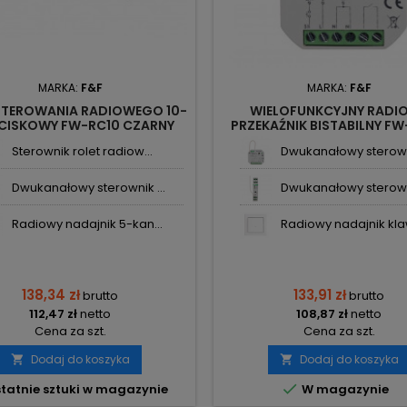
MARKA:
F&F
MARKA:
F&F
STEROWANIA RADIOWEGO 10-
WIELOFUNKCYJNY RADI
CISKOWY FW-RC10 CZARNY
PRZEKAŹNIK BISTABILNY FW
F&WAVE F&F
F&WAVE F&F
Sterownik rolet radiow...
Dwukanałowy sterowni
Dwukanałowy sterownik ...
Dwukanałowy sterowni
Radiowy nadajnik 5-kan...
Radiowy nadajnik klaw
138,34 zł
133,91 zł
brutto
brutto
112,47 zł
netto
108,87 zł
netto
Cena za szt.
Cena za szt.
Dodaj do koszyka
Dodaj do koszyka



tatnie sztuki w magazynie
W magazynie