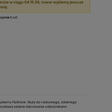
mów w ciągu
04:15:05
, towar wyślemy jeszcze
siaj.
zynie
6 szt.
 systemu F&Wave. Służy do radiowego, zdalnego
możliwia zdalne sterowanie odbiornikami