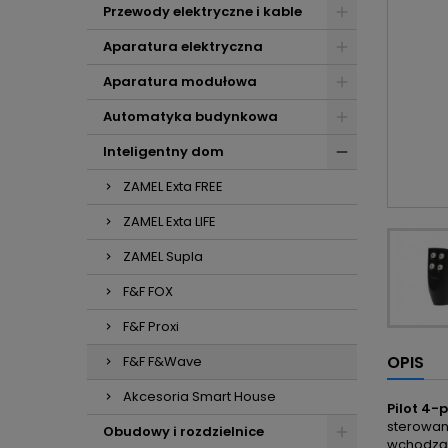
Przewody elektryczne i kable
Aparatura elektryczna
Aparatura modułowa
Automatyka budynkowa
Inteligentny dom
ZAMEL Exta FREE
ZAMEL Exta LIFE
ZAMEL Supla
F&F FOX
F&F Proxi
OPIS
F&F F&Wave
Akcesoria Smart House
Pilot 4-
sterowan
Obudowy i rozdzielnice
wchodząc