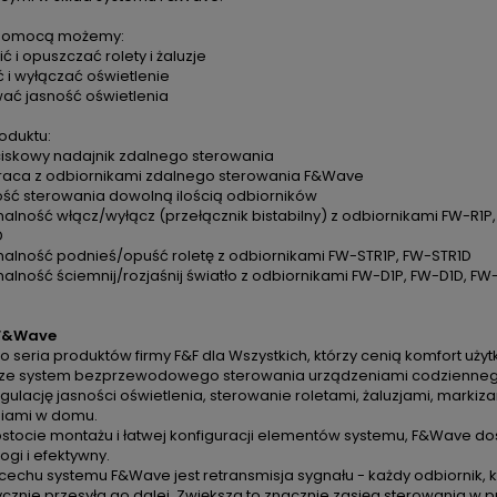
 pomocą możemy:
ć i opuszczać rolety i żaluzje
 i wyłączać oświetlenie
wać jasność oświetlenia
oduktu:
ciskowy nadajnik zdalnego sterowania
raca z odbiornikami zdalnego sterowania F&Wave
ość sterowania dowolną ilością odbiorników
nalność włącz/wyłącz (przełącznik bistabilny) z odbiornikami FW-R1P
D
onalność podnieś/opuść roletę z odbiornikami FW-STR1P, FW-STR1D
nalność ściemnij/rozjaśnij światło z odbiornikami FW-D1P, FW-D1D, F
F&Wave
 seria produktów firmy F&F dla Wszystkich, którzy cenią komfort uży
ze system bezprzewodowego sterowania urządzeniami codziennego 
gulację jasności oświetlenia, sterowanie roletami, żaluzjami, mark
iami w domu.
ostocie montażu i łatwej konfiguracji elementów systemu, F&Wave do
ogi i efektywny.
cechu systemu F&Wave jest retransmisja sygnału - każdy odbiornik, k
cznie przesyła go dalej. Zwiększa to znacznie zasięg sterowania w