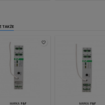
 TAKŻE
favorite_border
MARKA:
F&F
MARKA:
F&F