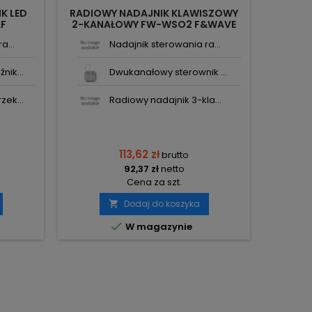
K LED
RADIOWY NADAJNIK KLAWISZOWY
&F
2-KANAŁOWY FW-WSO2 F&WAVE
F&F
a...
Nadajnik sterowania ra...
ik...
Dwukanałowy sterownik ...
ek...
Radiowy nadajnik 3-kla...
113,62 zł
brutto
92,37 zł
netto
Cena za szt.
Dodaj do koszyka


W magazynie