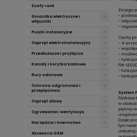
Szafy rack
Za jego
- podnosi
Gniazdka elektryczne i
- włączać
włączniki
- regulo
Puszki instalacyjne
Cechy pr
Osprzęt elektroinstalacyjny
- 4-przy
- współp
Przedłużacze i przyłącza
- możliw
- funkcjo
Kanały i korytka kablowe
FW-LED2
- funkcj
Rury osłonowe
- funkcjo
Ochrona odgromowa i
przepięciowa
System 
F&Wave to
Osprzęt siłowy
w obsłud
płynną re
Ogrzewanie i wentylacja
urządzen
Dzięki pr
Narzędzia i miernictwo
tym niedr
Unikalną 
Akcesoria GSM
automaty