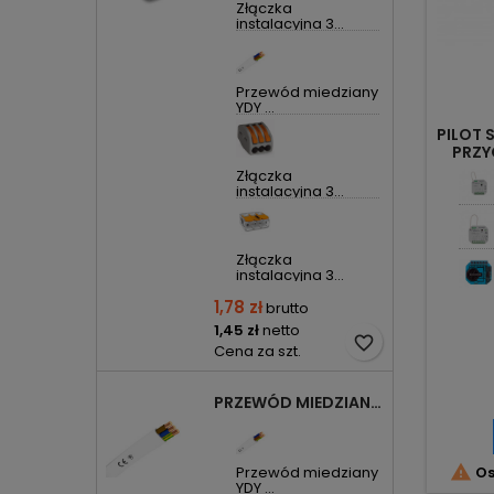
Złączka
instalacyjna 3...
Przewód miedziany
YDY ...
PILOT 
PRZY
Złączka
instalacyjna 3...
Złączka
instalacyjna 3...
1,78 zł
brutto
1,45 zł
netto
favorite_border
Cena za szt.
PRZEWÓD MIEDZIANY YDYP DRUT 3X1,5MM2 ŻO 450/750V

Przewód miedziany
Os
YDY ...