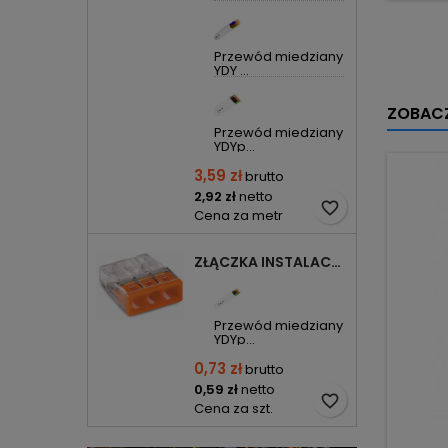
Przewód miedziany
YDY ...
ZOBACZ
Przewód miedziany
YDYp...
3,59 zł
brutto
2,92 zł
netto
favorite_border
Cena za metr
ZŁĄCZKA INSTALACYJNA 3X COMPACT POMARAŃCZOWA 2273-203 WAGO
Przewód miedziany
YDYp...
0,73 zł
brutto
0,59 zł
netto
favorite_border
Cena za szt.