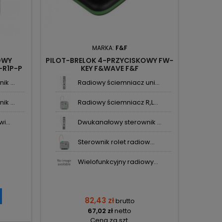
MARKA:
F&F
OWY
PILOT-BRELOK 4-PRZYCISKOWY FW-
RADIOW
-R1P-P
KEY F&WAVE F&F
DOPUSZ
k ...
Radiowy ściemniacz uni...
k ...
Radiowy ściemniacz R,L...
i...
Dwukanałowy sterownik ...
Sterownik rolet radiow...
Wielofunkcyjny radiowy...
82,43 zł
brutto
67,02 zł
netto
Cena za szt.