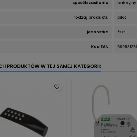
sposób zasilania
bateryjny
rodzaj produktu
pilot
jednostka
/szt.
Kod EAN
59083125
YCH PRODUKTÓW W TEJ SAMEJ KATEGORII:
favorite_border