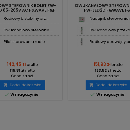
OWY STEROWNIK ROLET FW-
DWUKANAŁOWY STEROWNI
D 85-265V AC F&WAVE F&F
FW-LED2D F&WAVE F
Radiowy bistabilny prz...
Nadajnik sterowania r
Dwukanałowy sterownik ...
Dwukanałowy przekaźn
Pilot sterowania radio...
Radiowy podwójny prz
142,45 zł
151,93 zł
brutto
brutto
115,81 zł
netto
123,52 zł
netto
Cena za szt.
Cena za szt.
Dodaj do koszyka
Dodaj do koszyka




W magazynie
W magazynie