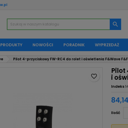
w.pl
oje listy życzeń
twórz listę życzeń
aloguj się

Utwórz nową listę
sisz być zalogowany by zapisać produkty na swojej liście życzeń.
zwa listy życzeń
 PRODUKTY
NOWOŚCI
PORADNIK
WYPRZEDAŻ
Anuluj
Zaloguj si
ve
Pilot 4-przyciskowy FW-RC4 do rolet i oświetlenia F&Wave F&F
Anuluj
Utwórz listę życze
Pilo
favorite_border
i oś
Indeks
1
84,14
Ilość