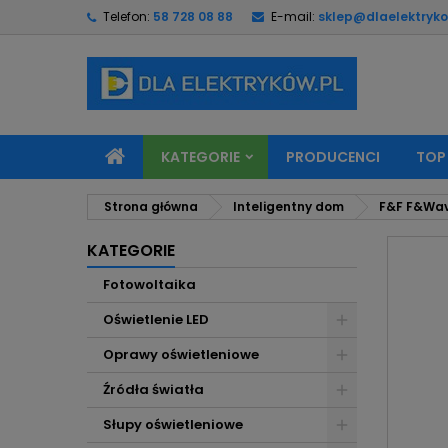
Telefon:
58 728 08 88
E-mail:
sklep@dlaelektryko
M
U
Z
add_circle_outline
Mu
Na
KATEGORIE
PRODUCENCI
TOP
Strona główna
Inteligentny dom
F&F F&Wa
KATEGORIE
Fotowoltaika
Oświetlenie LED
Oprawy oświetleniowe
Źródła światła
Słupy oświetleniowe