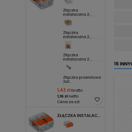
Złączka
instalacyjna 2...
Złączka
instalacyjna 2...
Złączka
instalacyjna 2...
16 INN
Złączka przelotowa
2x0...
1,43 zł
brutto
1,16 zł
netto
favorite_border
Cena za szt.
ZŁĄCZKA INSTALACYJNA 3X UNIWERSALNA COMPACT 221-413 WAGO