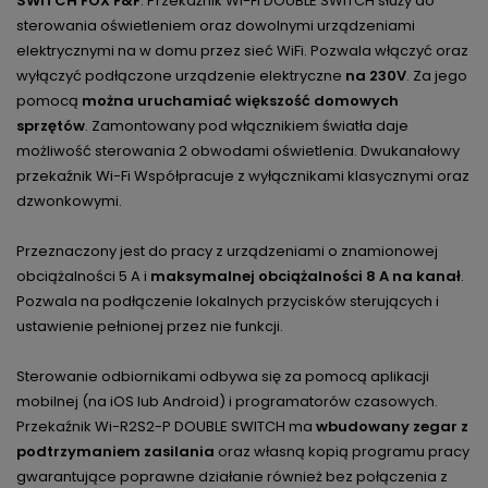
SWITCH FOX F&F
. Przekaźnik Wi-Fi DOUBLE SWITCH służy do
sterowania oświetleniem oraz dowolnymi urządzeniami
elektrycznymi na w domu przez sieć WiFi. Pozwala włączyć oraz
wyłączyć podłączone urządzenie elektryczne
na 230V
. Za jego
pomocą
można uruchamiać większość domowych
sprzętów
. Zamontowany pod włącznikiem światła daje
możliwość sterowania 2 obwodami oświetlenia. Dwukanałowy
przekaźnik Wi-Fi Współpracuje z wyłącznikami klasycznymi oraz
dzwonkowymi.
Przeznaczony jest do pracy z urządzeniami o znamionowej
obciążalności 5 A i
maksymalnej obciążalności 8 A na kanał
.
Pozwala na podłączenie lokalnych przycisków sterujących i
ustawienie pełnionej przez nie funkcji.
Sterowanie odbiornikami odbywa się za pomocą aplikacji
mobilnej (na iOS lub Android) i programatorów czasowych.
Przekaźnik Wi-R2S2-P DOUBLE SWITCH ma
wbudowany zegar z
podtrzymaniem zasilania
oraz własną kopią programu pracy
gwarantujące poprawne działanie również bez połączenia z