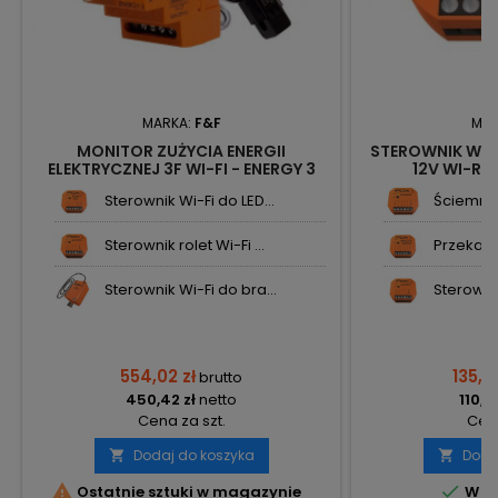
MARKA:
F&F
MAR
MONITOR ZUŻYCIA ENERGII
STEROWNIK WI-
ELEKTRYCZNEJ 3F WI-FI - ENERGY 3
12V WI-RG
WI-MEF-3 FOX F&F
Sterownik Wi-Fi do LED...
Ściemniac
Sterownik rolet Wi-Fi ...
Przekaźni
Sterownik Wi-Fi do bra...
Sterownik 
554,02 zł
135,9
brutto
450,42 zł
netto
110,5
Cena za szt.
Cena
Dodaj do koszyka
Doda




Ostatnie sztuki w magazynie
W m