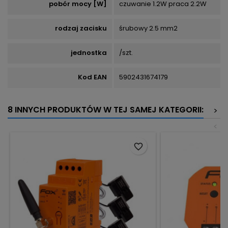
pobór mocy [W]
czuwanie 1.2W praca 2.2W
rodzaj zacisku
śrubowy 2.5 mm2
jednostka
/szt.
Kod EAN
5902431674179
8 INNYCH PRODUKTÓW W TEJ SAMEJ KATEGORII:
>
<
favorite_border