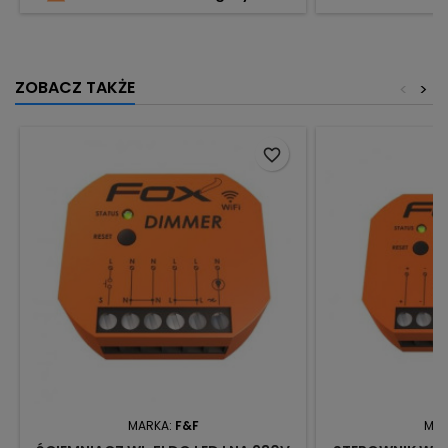
ZOBACZ TAKŻE
<
>
favorite_border
MARKA:
F&F
MAR