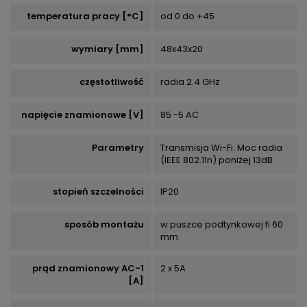
temperatura pracy [°C]
od 0 do +45
wymiary [mm]
48x43x20
częstotliwość
radia 2.4 GHz
napięcie znamionowe [V]
85 -5 AC
Parametry
Transmisja Wi-Fi. Moc radia
(IEEE 802.11n) poniżej 13dB
stopień szczelności
IP20
sposób montażu
w puszce podtynkowej fi 60
mm
prąd znamionowy AC-1
2 x 5A
[A]