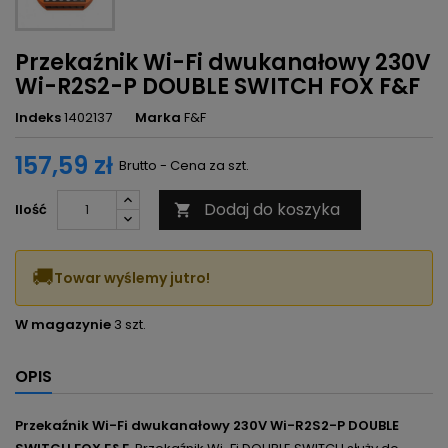
Przekaźnik Wi-Fi dwukanałowy 230V
Wi-R2S2-P DOUBLE SWITCH FOX F&F
Indeks
1402137
Marka
F&F
157,59 zł
Brutto - Cena za szt.
Dodaj do koszyka
Ilość

🚚
Towar wyślemy jutro!
W magazynie
3 szt.
OPIS
Przekaźnik Wi-Fi dwukanałowy 230V Wi-R2S2-P DOUBLE