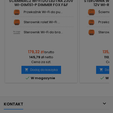
ŚCIEMNIACZ WI-FI DO LED I NA 230V
STEROWNIK WI-
WI-DIM1S1-P DIMMER FOX F&F
12V WI-RG
Przekaźnik Wi-Fi do pu...
Ściemniac
Sterownik rolet Wi-Fi ...
Przekaźni
Sterownik Wi-Fi do bra...
Sterownik 
179,32 zł
135,8
brutto
145,79 zł
netto
110,4
Cena za szt.
Cena
Dodaj do koszyka
Doda




W magazynie
W m

KONTAKT