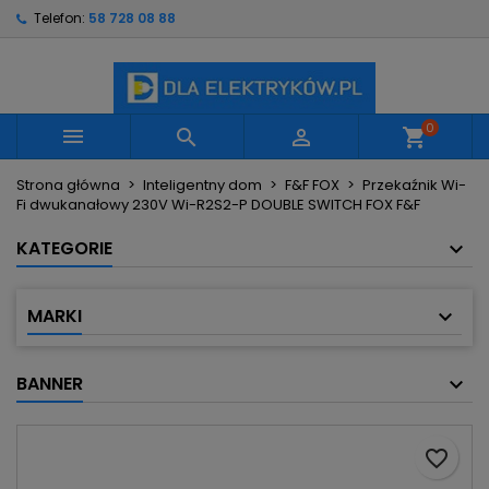
Telefon:
58 728 08 88
×
×
×
Moje listy życzeń
Utwórz listę życzeń
Zaloguj się
Utwórz nową listę
add_circle_outline
Musisz być zalogowany by zapisać produkty na
Nazwa listy życzeń
swojej liście życzeń.
0



shopping_cart
Strona główna
Inteligentny dom
F&F FOX
Przekaźnik Wi-
Anuluj
Zaloguj się
Fi dwukanałowy 230V Wi-R2S2-P DOUBLE SWITCH FOX F&F
Anuluj
Utwórz listę życzeń
KATEGORIE
MARKI
BANNER
favorite_border