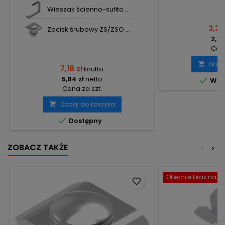
Wieszak ścienno-sufito...
3,32
Zacisk śrubowy ZS/ZSO ...
2,70
Cena
Doda

7,18 zł
brutto
5,84 zł
netto

W m
Cena za szt.
Dodaj do koszyka


Dostępny
ZOBACZ TAKŻE
<
>
Obecnie brak na st
favorite_border