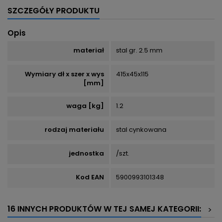
SZCZEGÓŁY PRODUKTU
Opis
materiał
stal gr. 2.5 mm
Wymiary dł x szer x wys
415x45x115
[mm]
waga [kg]
1.2
rodzaj materiału
stal cynkowana
jednostka
/szt.
Kod EAN
5900993101348
16 INNYCH PRODUKTÓW W TEJ SAMEJ KATEGORII:
>