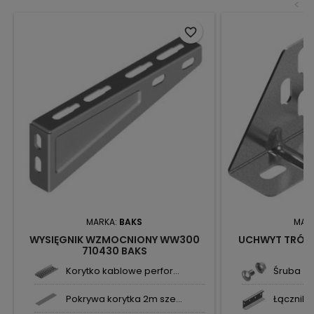
<
favorite_border
MARKA:
BAKS
MAR
WYSIĘGNIK WZMOCNIONY WW300
UCHWYT TRÓJK
710430 BAKS
Korytko kablowe perfor...
Śruba z 
Pokrywa korytka 2m sze...
Łącznik p