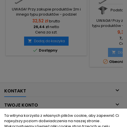
UWAGA! Przy zakupie produktów 2m i
Podstawa
innego typu produktów - podziel
zamówienia na 2 osobne, aby uniknąć
32,52 zł
UWAGA! Przy zak
brutto
wysokiego kosztu transportu! Zamów
typu produktów - 
26,44 zł
netto
osobno produkty 2m i osobno inne
2 osobne, aby uni
9,36
Cena za szt.
elementy.
transportu! Zam
7,61
osobno i
Dodaj do koszyka

Cena

Dostępny
Doda


Obecnie 

KONTAKT

TWOJE KONTO
Ta witryna korzysta z własnych plików cookie, aby zapewnić Ci

INFORMACJE DLA CIEBIE
najwyższy poziom doświadczenia na naszej stronie .
Wykorzystujemy również pliki cookie stron trzecich w celu