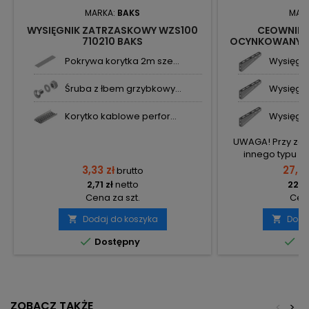
MARKA:
BAKS
MAR
WYSIĘGNIK ZATRZASKOWY WZS100
CEOWNIK
710210 BAKS
OCYNKOWANY 4
DŁUGOŚĆ 2M C
Pokrywa korytka 2m sze...
Wysięgni
Śruba z łbem grzybkowy...
Wysięgni
Korytko kablowe perfor...
Wysięgni
UWAGA! Przy zak
innego typu p
zamówienia na 2
3,33 zł
27,28
brutto
wysokiego koszt
2,71 zł
netto
22,18
osobno produkt
Cena za szt.
Cena
el
Dodaj do koszyka
Doda




Dostępny
Do
ZOBACZ TAKŻE
<
>