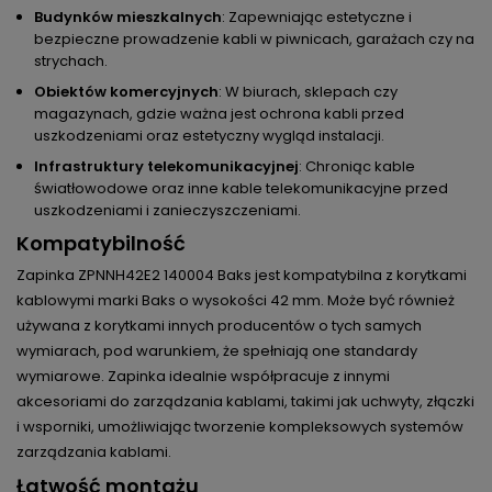
Budynków mieszkalnych
: Zapewniając estetyczne i
bezpieczne prowadzenie kabli w piwnicach, garażach czy na
strychach.
Obiektów komercyjnych
: W biurach, sklepach czy
magazynach, gdzie ważna jest ochrona kabli przed
uszkodzeniami oraz estetyczny wygląd instalacji.
Infrastruktury telekomunikacyjnej
: Chroniąc kable
światłowodowe oraz inne kable telekomunikacyjne przed
uszkodzeniami i zanieczyszczeniami.
Kompatybilność
Zapinka ZPNNH42E2 140004 Baks jest kompatybilna z korytkami
kablowymi marki Baks o wysokości 42 mm. Może być również
używana z korytkami innych producentów o tych samych
wymiarach, pod warunkiem, że spełniają one standardy
wymiarowe. Zapinka idealnie współpracuje z innymi
akcesoriami do zarządzania kablami, takimi jak uchwyty, złączki
i wsporniki, umożliwiając tworzenie kompleksowych systemów
zarządzania kablami.
Łatwość montażu