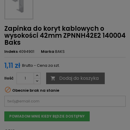
Zapinka do koryt kablowych o
wysokości 42mm ZPNNH42E2 140004
Baks
Indeks
4094901
Marka
BAKS
1,11 zł
Brutto - Cena za szt.
Dodaj do koszyka
Ilość


Obecnie brak na stanie
POWIADOM MNIE KIEDY BĘDZIE DOSTĘPNY