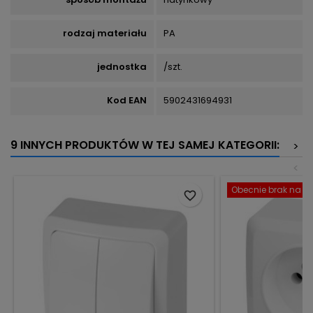
rodzaj materiału
PA
jednostka
/szt.
Kod EAN
5902431694931
9 INNYCH PRODUKTÓW W TEJ SAMEJ KATEGORII:
>
<
Obecnie brak na st
favorite_border