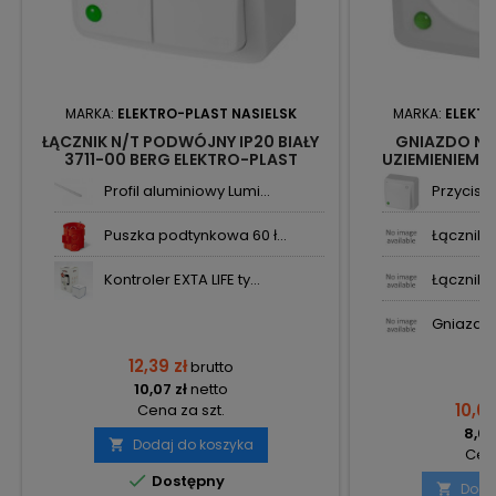
MARKA:
ELEKTRO-PLAST NASIELSK
MARKA:
ELEKTR
ŁĄCZNIK N/T PODWÓJNY IP20 BIAŁY
GNIAZDO N/
3711-00 BERG ELEKTRO-PLAST
UZIEMIENIEM I
NASIELSK
BERG ELEKTRO
Profil aluminiowy Lumi...
Przycisk 
Puszka podtynkowa 60 ł...
Łącznik n
Kontroler EXTA LIFE ty...
Łącznik n
Gniazdo 
12,39 zł
brutto
10,07 zł
netto
10,66
Cena za szt.
8,67
Dodaj do koszyka

Cena

Dostępny
Doda
