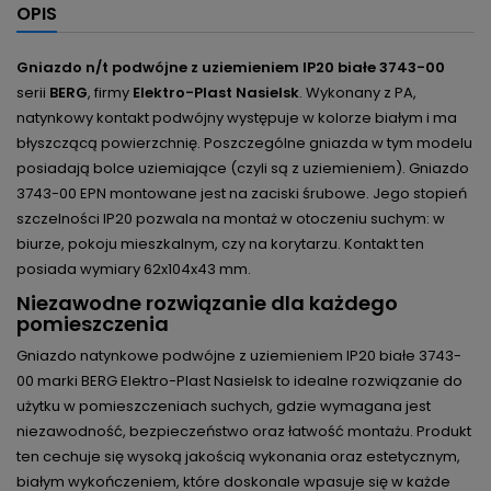
OPIS
Gniazdo n/t podwójne z uziemieniem IP20 białe 3743-00
serii
BERG
, firmy
Elektro-Plast Nasielsk
. Wykonany z PA,
natynkowy kontakt podwójny występuje w kolorze białym i ma
błyszczącą powierzchnię. Poszczególne gniazda w tym modelu
posiadają bolce uziemiające (czyli są z uziemieniem). Gniazdo
3743-00 EPN montowane jest na zaciski śrubowe. Jego stopień
szczelności IP20 pozwala na montaż w otoczeniu suchym: w
biurze, pokoju mieszkalnym, czy na korytarzu. Kontakt ten
posiada wymiary
62x104x43
mm.
Niezawodne rozwiązanie dla każdego
pomieszczenia
Gniazdo natynkowe podwójne z uziemieniem IP20 białe 3743-
00 marki BERG Elektro-Plast Nasielsk to idealne rozwiązanie do
użytku w pomieszczeniach suchych, gdzie wymagana jest
niezawodność, bezpieczeństwo oraz łatwość montażu. Produkt
ten cechuje się wysoką jakością wykonania oraz estetycznym,
białym wykończeniem, które doskonale wpasuje się w każde