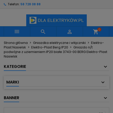
Telefon:
58 728 08 88
×
×
×
Moje listy życzeń
Utwórz listę życzeń
Zaloguj się
Utwórz nową listę
add_circle_outline
Musisz być zalogowany by zapisać produkty na
Nazwa listy życzeń
swojej liście życzeń.
0



shopping_cart
Strona główna
Gniazdka elektryczne i włączniki
Elektro-
Anuluj
Zaloguj się
Plast Nasielsk
Elektro-Plast Berg IP20
Gniazdo n/t
Anuluj
Utwórz listę życzeń
podwójne z uziemieniem IP20 białe 3743-00 BERG Elektro-Plast
Nasielsk
KATEGORIE
MARKI
BANNER