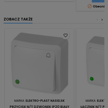

Obecnie 
ZOBACZ TAKŻE
<
>
favorite_border
MARKA:
ELEKTRO-PLAST NASIELSK
MARKA:
ELEKTR
PRZYCISK N/T DZWONEK IP20 BIAŁY
ŁĄCZNIK N/T PO