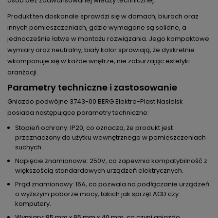
osób bez zaawansowanej wiedzy technicznej.
Produkt ten doskonale sprawdzi się w domach, biurach oraz
innych pomieszczeniach, gdzie wymagane są solidne, a
jednocześnie łatwe w montażu rozwiązania. Jego kompaktowe
wymiary oraz neutralny, biały kolor sprawiają, że dyskretnie
wkomponuje się w każde wnętrze, nie zaburzając estetyki
aranżacji.
Parametry techniczne i zastosowanie
Gniazdo podwójne 3743-00 BERG Elektro-Plast Nasielsk
posiada następujące parametry techniczne:
Stopień ochrony: IP20, co oznacza, że produkt jest
przeznaczony do użytku wewnętrznego w pomieszczeniach
suchych.
Napięcie znamionowe: 250V, co zapewnia kompatybilność z
większością standardowych urządzeń elektrycznych.
Prąd znamionowy: 16A, co pozwala na podłączanie urządzeń
o wyższym poborze mocy, takich jak sprzęt AGD czy
komputery.
Wymiary: 85 mm x 85 mm x 40 mm, co czyni gniazdo