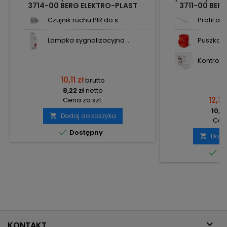
3714-00 BERG ELEKTRO-PLAST
3711-00 BER
NASIELSK
NA
Czujnik ruchu PIR do s...
Profil al
Lampka sygnalizacyjna ...
Puszka p
Kontroler 
10,11 zł
brutto
8,22 zł
netto
12,39
Cena za szt.
10,07
Dodaj do koszyka

Cena

Dostępny
Doda


Do

KONTAKT