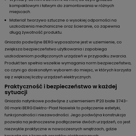
kompaktowym i łatwym do zamontowania w różnych
miejscach.
Materiał: tworzywo sztuczne o wysokiej odporności na
uszkodzenia mechaniczne oraz ścieranie, co zapewnia
długą żywotność produktu.
Gniazdo podwójne BERG wyposażone jest w uziemienie, co
zwiększa bezpieczeństwo użytkowania i zapobiega
uszkodzeniom podłączonych urządzeń w przypadku zwarcia.
Produkt ten spełnia wszelkie wymagania norm bezpieczeństwa,
co czyni go doskonałym wyborem do miejsc, w których korzysta
się z większej liczby urządzeń elektrycznych.
Praktyczność i bezpieczeństwo w każdej
sytuacji
Gniazdo natynkowe podwójne z uziemieniem IP20 białe 3743-
00 marki BERG Elektro-Plast Nasielsk to połączenie estetyki,
funkcjonalności i niezawodności. Jego podwójna konstrukcja
pozwala na jednoczesne podłączenie dwóch urządzeń, co jest
niezwykle praktyczne w nowoczesnych wnętrzach, gdzie
korzysta się z licznych sprzętów elektronicznych.