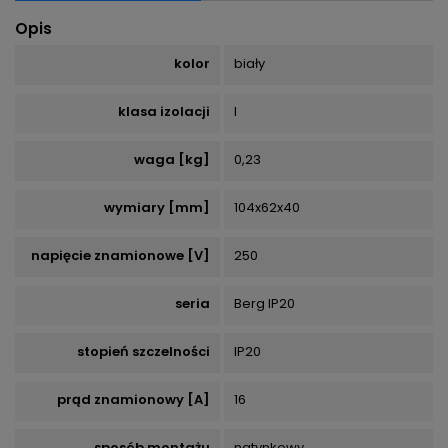
Opis
kolor
biały
klasa izolacji
I
waga [kg]
0,23
wymiary [mm]
104x62x40
napięcie znamionowe [V]
250
seria
Berg IP20
stopień szczelności
IP20
prąd znamionowy [A]
16
sposób montażu
natynkowy