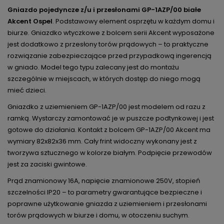
Gniazdo pojedyncze z/u i przesłonami GP-1AZP/00 białe
Akcent Ospel
. Podstawowy element osprzętu w każdym domu i
biurze. Gniazdko wtyczkowe z bolcem serii Akcent wyposażone
jest dodatkowo z przesłony torów prądowych – to praktyczne
rozwiązanie zabezpieczające przed przypadkową ingerencją
w gniado. Model tego typu zalecany jest do montażu
szczególnie w miejscach, w których dostęp do niego mogą
mieć dzieci.
Gniazdko z uziemieniem GP-1AZP/00 jest modelem od razu z
ramką. Wystarczy zamontować je w puszcze podtynkowej i jest
gotowe do działania. Kontakt z bolcem GP-1AZP/00 Akcent ma
wymiary 82x82x36 mm. Cały frint widoczny wykonany jest z
tworzywa sztucznego w kolorze białym. Podpięcie przewodów
jest za zaciski gwintowe.
Prąd znamionowy 16A, napięcie znamionowe 250V, stopień
szczelności IP20 – to parametry gwarantujące bezpieczne i
poprawne użytkowanie gniazda z uziemieniem i przesłonami
torów prądowych w biurze i domu, w otoczeniu suchym.