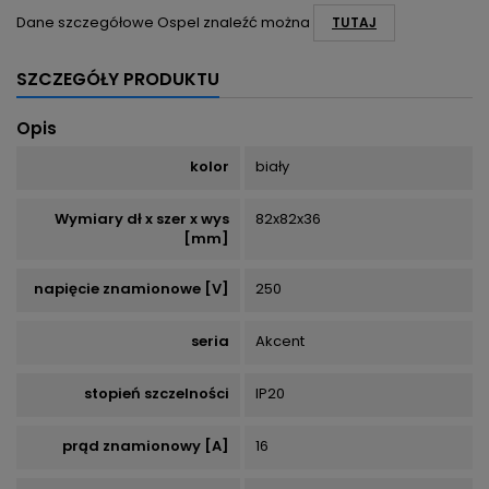
Dane szczegółowe Ospel znaleźć można
TUTAJ
SZCZEGÓŁY PRODUKTU
Opis
kolor
biały
Wymiary dł x szer x wys
82x82x36
[mm]
napięcie znamionowe [V]
250
seria
Akcent
stopień szczelności
IP20
prąd znamionowy [A]
16