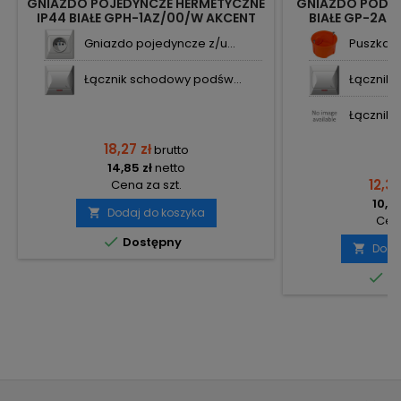
GNIAZDO POJEDYNCZE HERMETYCZNE
GNIAZDO PODWÓ
IP44 BIAŁE GPH-1AZ/00/W AKCENT
BIAŁE GP-2AZ
OSPEL
Gniazdo pojedyncze z/u...
Puszka p
Łącznik schodowy podśw...
Łącznik 
Łącznik 
18,27 zł
brutto
14,85 zł
netto
12,30
Cena za szt.
10,00
Dodaj do koszyka

Cena

Dostępny
Doda


Do