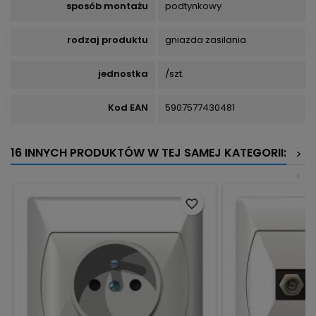
sposób montażu
podtynkowy
rodzaj produktu
gniazda zasilania
jednostka
/szt.
Kod EAN
5907577430481
16 INNYCH PRODUKTÓW W TEJ SAMEJ KATEGORII:
>
<
favorite_border