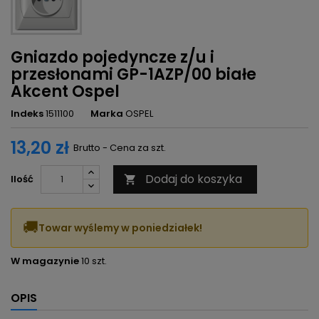
Gniazdo pojedyncze z/u i
przesłonami GP-1AZP/00 białe
Akcent Ospel
Indeks
1511100
Marka
OSPEL
13,20 zł
Brutto - Cena za szt.
Dodaj do koszyka
Ilość

🚚
Towar wyślemy w poniedziałek!
W magazynie
10 szt.
OPIS