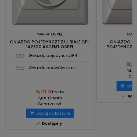
MARKA:
OSPEL
MARK
GNIAZDO POJEDYNCZE Z/U BIAŁE GP-
GNIAZDO AN
1AZ/00 AKCENT OSPEL
POJEDYNCZE G
AKCE
Gniazdo pojedyncze IP4...
18,18
Gniazdo podwójne z uzi...
14,78
Cena
Doda

9,70 zł
brutto

W m
7,89 zł
netto
Cena za szt.
Dodaj do koszyka


Dostępny