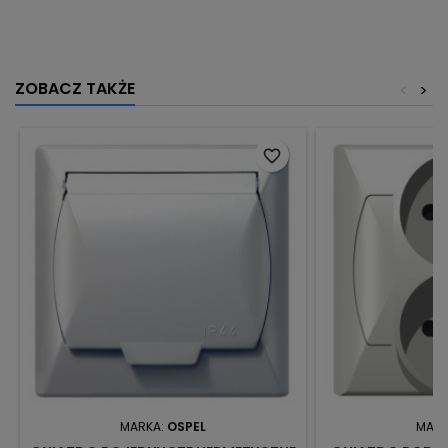
ZOBACZ TAKŻE
<
>
favorite_border
MARKA:
OSPEL
MARK