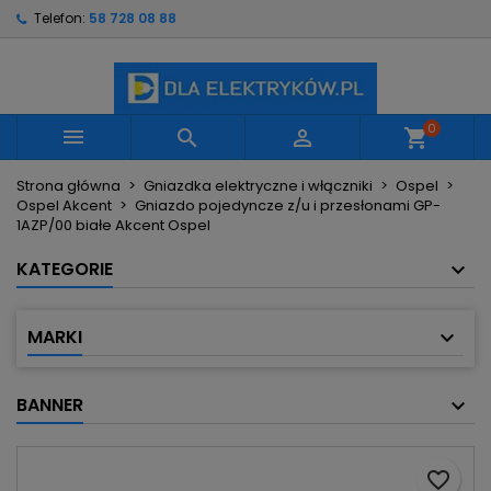
Telefon:
58 728 08 88
×
×
×
Moje listy życzeń
Utwórz listę życzeń
Zaloguj się
Utwórz nową listę
add_circle_outline
Musisz być zalogowany by zapisać produkty na
Nazwa listy życzeń
swojej liście życzeń.
0



shopping_cart
Strona główna
Gniazdka elektryczne i włączniki
Ospel
Anuluj
Zaloguj się
Ospel Akcent
Gniazdo pojedyncze z/u i przesłonami GP-
Anuluj
Utwórz listę życzeń
1AZP/00 białe Akcent Ospel
KATEGORIE
MARKI
BANNER
favorite_border