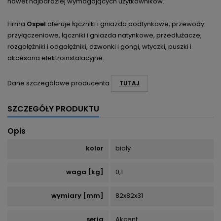
nawet najbardziej wymagających użytkowników.
Firma
Ospel
oferuje łączniki i gniazda podtynkowe, przewody
przyłączeniowe, łączniki i gniazda natynkowe, przedłużacze,
rozgałęźniki i odgałęźniki, dzwonki i gongi, wtyczki, puszki i
akcesoria elektroinstalacyjne.
Dane szczegółowe producenta
TUTAJ
SZCZEGÓŁY PRODUKTU
Opis
kolor
biały
waga [kg]
0,1
wymiary [mm]
82x82x31
seria
Akcent