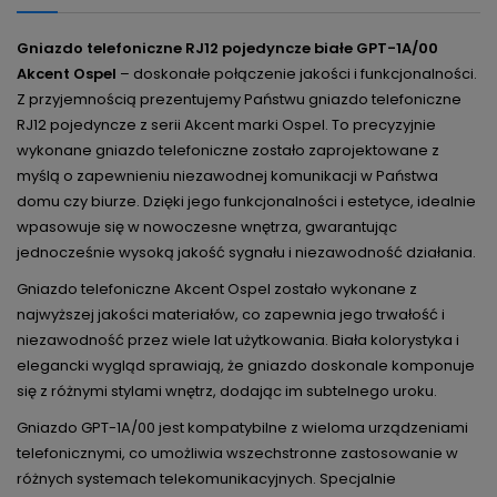
Gniazdo telefoniczne RJ12 pojedyncze białe GPT-1A/00
Akcent Ospel
– doskonałe połączenie jakości i funkcjonalności.
Z przyjemnością prezentujemy Państwu gniazdo telefoniczne
RJ12 pojedyncze z serii Akcent marki Ospel. To precyzyjnie
wykonane gniazdo telefoniczne zostało zaprojektowane z
myślą o zapewnieniu niezawodnej komunikacji w Państwa
domu czy biurze. Dzięki jego funkcjonalności i estetyce, idealnie
wpasowuje się w nowoczesne wnętrza, gwarantując
jednocześnie wysoką jakość sygnału i niezawodność działania.
Gniazdo telefoniczne Akcent Ospel zostało wykonane z
najwyższej jakości materiałów, co zapewnia jego trwałość i
niezawodność przez wiele lat użytkowania. Biała kolorystyka i
elegancki wygląd sprawiają, że gniazdo doskonale komponuje
się z różnymi stylami wnętrz, dodając im subtelnego uroku.
Gniazdo GPT-1A/00 jest kompatybilne z wieloma urządzeniami
telefonicznymi, co umożliwia wszechstronne zastosowanie w
różnych systemach telekomunikacyjnych. Specjalnie