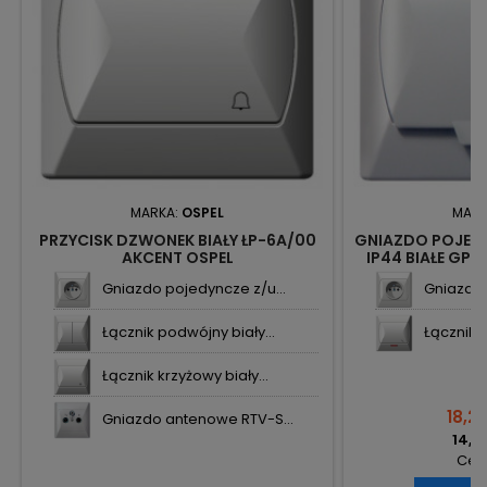
MARKA:
OSPEL
MARK
PRZYCISK DZWONEK BIAŁY ŁP-6A/00
GNIAZDO POJED
AKCENT OSPEL
IP44 BIAŁE GP
O
Gniazdo pojedyncze z/u...
Gniazdo 
Łącznik podwójny biały...
Łącznik 
Łącznik krzyżowy biały...
18,28
Gniazdo antenowe RTV-S...
14,86
Cena