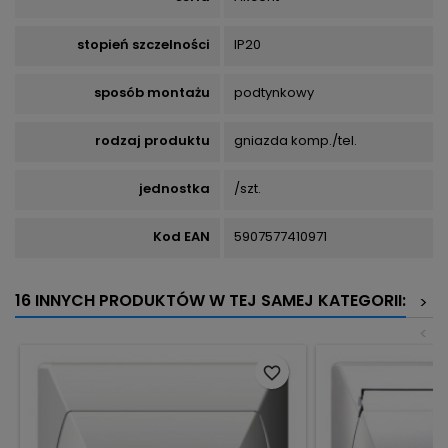
stopień szczelności
IP20
sposób montażu
podtynkowy
rodzaj produktu
gniazda komp./tel.
jednostka
/szt.
Kod EAN
5907577410971
16 INNYCH PRODUKTÓW W TEJ SAMEJ KATEGORII:
>
<
favorite_border