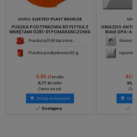
MARKA:
ELEKTRO-PLAST NASIELSK
MARK
PUSZKA PODTYNKOWA 60 PŁYTKA Z
GNIAZDO ANTE
WKRĘTAMI 0281-01 POMARAŃCZOWA
BIAŁE GPA-AK
PK-60 PRO ELEKTRO-PLAST
Puszka p/t 60 łączona ...
Gniazdo 
Puszka podtynkowa 60 g...
Łącznik k
0,95 zł
41,68
brutto
0,77 zł
netto
33,89
Cena za szt.
Cena
Dodaj do koszyka
Doda




Dostępny
Do