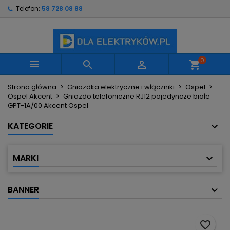
Telefon:
58 728 08 88
×
×
×
Moje listy życzeń
Utwórz listę życzeń
Zaloguj się
Utwórz nową listę
add_circle_outline
Musisz być zalogowany by zapisać produkty na
Nazwa listy życzeń
swojej liście życzeń.
0



shopping_cart
Strona główna
Gniazdka elektryczne i włączniki
Ospel
Anuluj
Zaloguj się
Ospel Akcent
Gniazdo telefoniczne RJ12 pojedyncze białe
Anuluj
Utwórz listę życzeń
GPT-1A/00 Akcent Ospel
KATEGORIE
MARKI
BANNER
favorite_border