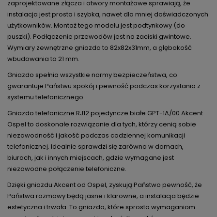
zaprojektowane złącza i otwory montażowe sprawiają, że
instalacja jest prosta i szybka, nawet dla mniej doświadczonych
użytkowników. Montaż tego modelu jest podtynkowy (do
puszki). Podłączenie przewodów jest na zaciski gwintowe.
Wymiary zewnętrzne gniazda to 82x82x31mm, a głębokość
wbudowania to 21 mm.
Gniazdo spełnia wszystkie normy bezpieczeństwa, co
gwarantuje Państwu spokój i pewność podczas korzystania z
systemu telefonicznego.
Gniazdo telefoniczne RJ12 pojedyncze białe GPT-1A/00 Akcent
Ospel to doskonałe rozwiązanie dla tych, którzy cenią sobie
niezawodność i jakość podczas codziennej komunikacji
telefonicznej. Idealnie sprawdzi się zarówno w domach,
biurach, jak i innych miejscach, gdzie wymagane jest
niezawodne połączenie telefoniczne.
Dzięki gniazdu Akcent od Ospel, zyskują Państwo pewność, że
Państwa rozmowy będą jasne i klarowne, a instalacja będzie
estetyczna i trwała. To gniazdo, które sprosta wymaganiom