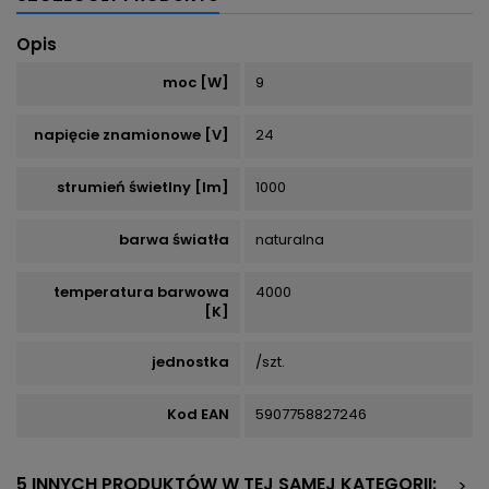
Opis
moc [W]
9
napięcie znamionowe [V]
24
strumień świetlny [lm]
1000
barwa światła
naturalna
temperatura barwowa
4000
[K]
jednostka
/szt.
Kod EAN
5907758827246
5 INNYCH PRODUKTÓW W TEJ SAMEJ KATEGORII:
>