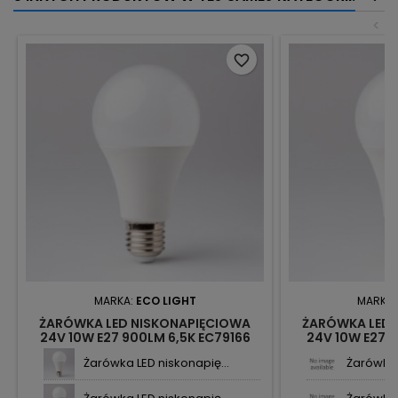
<
favorite_border
MARKA:
ECO LIGHT
MARKA
ŻARÓWKA LED NISKONAPIĘCIOWA
ŻARÓWKA LED 
24V 10W E27 900LM 6,5K EC79166
24V 10W E27 
ECOLIGHT
EC
Żarówka LED niskonapię...
Żarówka 