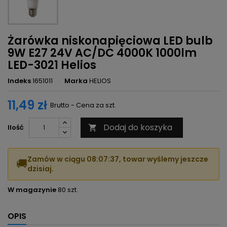
Żarówka niskonapięciowa LED bulb
9W E27 24V AC/DC 4000K 1000lm
LED-3021 Helios
Indeks
1651011
Marka
HELIOS
11,49 zł
Brutto - Cena za szt.
Dodaj do koszyka
Ilość

Zamów w ciągu
08:07:37
, towar wyślemy jeszcze
🚚
dzisiaj.
W magazynie
80 szt.
OPIS