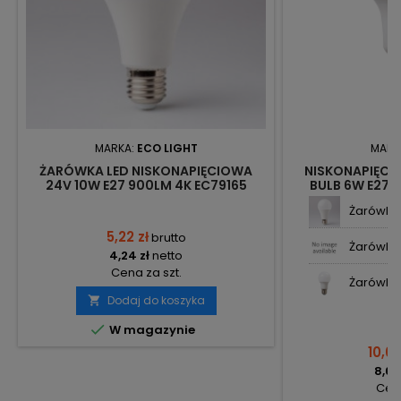
MARKA:
ECO LIGHT
MARK
ŻARÓWKA LED NISKONAPIĘCIOWA
NISKONAPIĘCI
24V 10W E27 900LM 4K EC79165
BULB 6W E27 
ECOLIGHT
700LM LED
Żarówka 
5,22 zł
brutto
Żarówka 
4,24 zł
netto
Cena za szt.
Żarówka 
Dodaj do koszyka


W magazynie
10,63
8,64
Cena