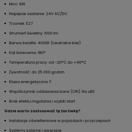
Moc: 9W
Napięcie zasilania: 24V AC/DC
Trzonek: E27
Strumień świetlny: 1000 lm
Barwa światła: 4000K (neutralna biel)
Kąt świecenia: 180°
Temperatura pracy: od -20°C do +40°C
Żywotność: do 25 000 godzin
Klasa energetyczna: F
Współczynnik oddawania barw (CRI): Ra ≥80
Brak efektu migotania i szybki start
Gdzie warto zastosować tę żarówkę?
Instalacje oświetleniowe w pojazdach i przyczepach
Systemy solarne i awaryjne