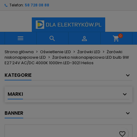
Telefon:
58 728 08 88
×
×
×
Moje listy życzeń
Utwórz listę życzeń
Zaloguj się
Utwórz nową listę
add_circle_outline
Musisz być zalogowany by zapisać produkty na
Nazwa listy życzeń
swojej liście życzeń.
0



shopping_cart
Strona główna
Oświetlenie LED
Żarówki LED
Żarówki
Anuluj
Zaloguj się
niskonapięciowe LED
Żarówka niskonapięciowa LED bulb 9W
Anuluj
Utwórz listę życzeń
E27 24V AC/DC 4000K 1000lm LED-3021 Helios
KATEGORIE
MARKI
BANNER
favorite_border