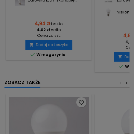
Żarówka LED niskonapię...
Żarówka 
Niskonap
4,94 zł
brutto
4,02 zł
netto
4,94
Cena za szt.
4,02
Dodaj do koszyka

Cena

W magazynie
Doda


W m
ZOBACZ TAKŻE
<
>
favorite_border