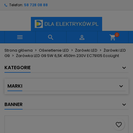
Telefon:
58 728 08 88
×
×
×
Moje listy życzeń
Utwórz listę życzeń
Zaloguj się
Utwórz nową listę
add_circle_outline
Musisz być zalogowany by zapisać produkty na
Nazwa listy życzeń
swojej liście życzeń.
0



shopping_cart
Strona główna
Oświetlenie LED
Żarówki LED
Żarówki LED
Anuluj
Zaloguj się
G9
Żarówka LED G9 5W 6,5K 450lm 230V EC79105 EcoLight
Anuluj
Utwórz listę życzeń
KATEGORIE
MARKI
BANNER
favorite_border