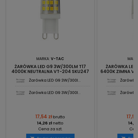
MARKA:
V-TAC
MARK
ŻARÓWKA LED G9 3W/300LM T17
ŻARÓWKA LED 
4000K NEUTRALNA VT-204 SKU247
6400K ZIMNA VT
V-TAC
Żarówka LED G9 3W/300l...
Żarówka 
Żarówka LED G9 3W/300l...
Żarówka 
17,54 zł
17,54
brutto
14,26 zł
netto
14,26
Cena za szt.
Cena