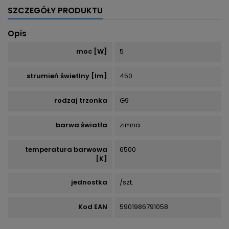
SZCZEGÓŁY PRODUKTU
Opis
moc [W]
5
strumień świetlny [lm]
450
rodzaj trzonka
G9
barwa światła
zimna
temperatura barwowa
6500
[K]
jednostka
/szt.
Kod EAN
5901986791058