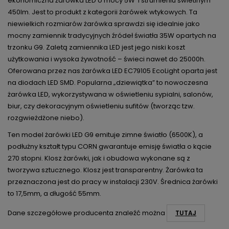
ekonomiczna żarówka LED o mocy 5W i strumieniu świetlnym
450lm. Jest to produkt z kategorii żarówek wtykowych. Ta
niewielkich rozmiarów żarówka sprawdzi się idealnie jako
mocny zamiennik tradycyjnych źródeł światła 35W opartych na
trzonku G9. Zaletą zamiennika LED jest jego niski koszt
użytkowania i wysoka żywotność – świeci nawet do 25000h.
Oferowana przez nas żarówka LED EC79105 EcoLight oparta jest
na diodach LED SMD. Popularna „dziewiątka” to nowoczesna
żarówka LED, wykorzystywana w oświetleniu sypialni, salonów,
biur, czy dekoracyjnym oświetleniu sufitów (tworząc tzw.
rozgwieżdżone niebo).
Ten model żarówki LED G9 emituje zimne światło (6500K), a
podłużny kształt typu CORN gwarantuje emisję światła o kącie
270 stopni. Klosz żarówki, jak i obudowa wykonane są z
tworzywa sztucznego. Klosz jest transparentny. Żarówka ta
przeznaczona jest do pracy w instalacji 230V. Średnica żarówki
to 17,5mm, a długość 55mm.
Dane szczegółowe producenta znaleźć można
TUTAJ