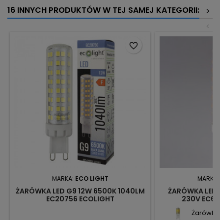
16 INNYCH PRODUKTÓW W TEJ SAMEJ KATEGORII:
>
<
favorite_border
MARKA:
ECO LIGHT
MARKA
ŻARÓWKA LED G9 12W 6500K 1040LM
ŻARÓWKA LED 
EC20756 ECOLIGHT
230V EC67
Żarówka 