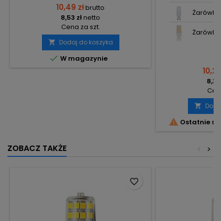
10,49 zł
brutto
Żarówka 
8,53 zł
netto
Cena za szt.
Żarówka 
Dodaj do koszyka


W magazynie
10,26
8,34
Cena
Doda


Ostatnie sz
ZOBACZ TAKŻE
<
>
favorite_border