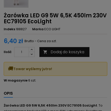
Żarówka LED G9 5W 6,5K 450lm 230V
EC79105 EcoLight
Indeks
188827
Marka
ECO LIGHT
6,40 zł
Brutto - Cena za szt.
Dodaj do koszyka
Ilość

🚚
Towar wyślemy jutro!
W magazynie
6 szt.
OPIS
Żarówka LED G9 5W 6,5K 450lm 230V EC79105 EcoLight
. To