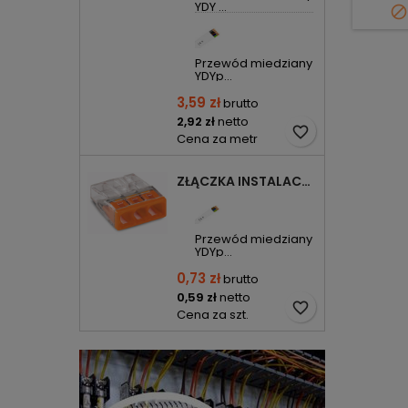
YDY ...

Przewód miedziany
YDYp...
3,59 zł
brutto
2,92 zł
netto
favorite_border
Cena za metr
ZŁĄCZKA INSTALACYJNA 3X COMPACT POMARAŃCZOWA 2273-203 WAGO
Przewód miedziany
YDYp...
0,73 zł
brutto
0,59 zł
netto
favorite_border
Cena za szt.