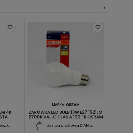
<
>
favorite_border
favorite_border
MARKA:
OSRAM
LM 4K
ŻARÓWKA LED BULB 13W E27 1521LM
ŻARÓW
STA
2700K VALUE CLAS A 100 FR OSRAM
20W
2 V-TAC
z k...
Lampa biurkowa DIAN pr...