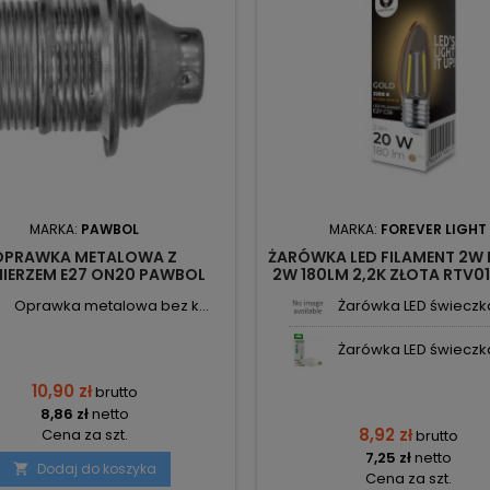
MARKA:
PAWBOL
MARKA:
FOREVER LIGHT
OPRAWKA METALOWA Z
ŻARÓWKA LED FILAMENT 2W 
NIERZEM E27 ON20 PAWBOL
2W 180LM 2,2K ZŁOTA RTV0
T-90699 FOREVER LIG
Oprawka metalowa bez k...
Żarówka LED świeczka 
Żarówka LED świeczka 
10,90 zł
brutto
8,86 zł
netto
8,92 zł
Cena za szt.
brutto
7,25 zł
netto
Dodaj do koszyka

Cena za szt.