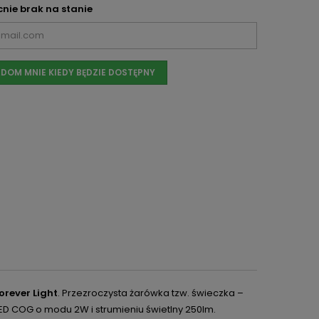
nie brak na stanie
DOM MNIE KIEDY BĘDZIE DOSTĘPNY
rever Light
. Przezroczysta żarówka tzw. świeczka –
ED COG o modu 2W i strumieniu świetlny 250lm.