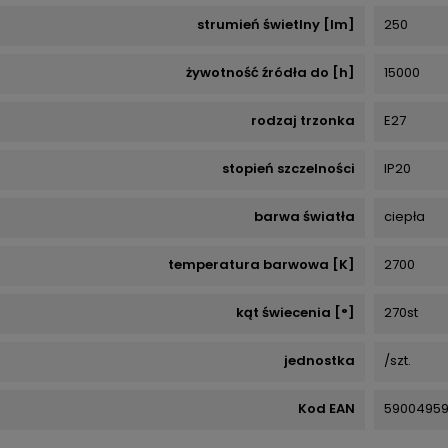
strumień świetlny [lm]
250
żywotność źródła do [h]
15000
rodzaj trzonka
E27
stopień szczelności
IP20
barwa światła
ciepła
temperatura barwowa [K]
2700
kąt świecenia [°]
270st
jednostka
/szt.
Kod EAN
5900495