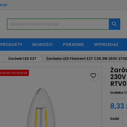
w.pl
oje listy życzeń
twórz listę życzeń
aloguj się

Utwórz nową listę
sisz być zalogowany by zapisać produkty na swojej liście życzeń.
zwa listy życzeń
 PRODUKTY
NOWOŚCI
PORADNIK
WYPRZEDAŻ
Anuluj
Zaloguj si
Żarówki LED E27
Żarówka LED Filament E27 C35 2W 230V 2700
Anuluj
Utwórz listę życze
Żaró
 brak na stanie
favorite_border
230V
RTV01
Indeks
1
8,33 
Ilość