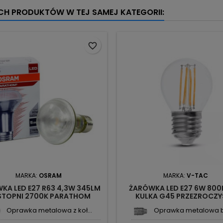
YCH PRODUKTÓW W TEJ SAMEJ KATEGORII:
favorite_border
MARKA:
OSRAM
MARKA:
V-TAC
KA LED E27 R63 4,3W 345LM
ŻARÓWKA LED E27 6W 800
STOPNI 2700K PARATHOM
KULKA G45 PRZEZROCZY
OSRAM
FILAMENT VT-2386 SKU285
Oprawka metalowa z koł...
Oprawka metalowa be