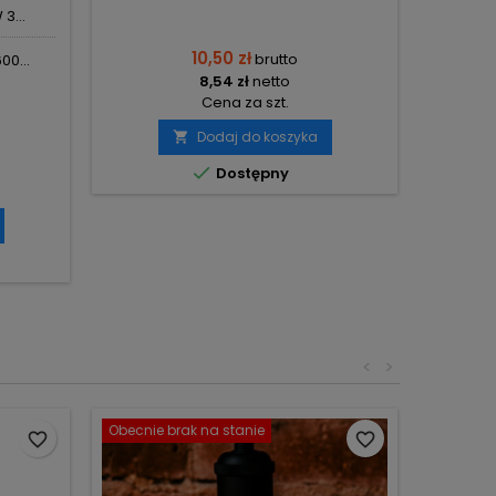
3...
10,50 zł
brutto
00...
8,54 zł
netto
Cena za szt.
Dodaj do koszyka


Dostępny
<
>
Obecnie brak na stanie
favorite_border
favorite_border