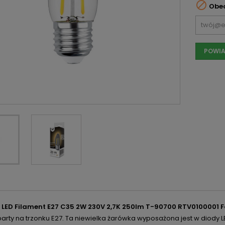

Obec
POWIA
LED Filament E27 C35 2W 230V 2,7K 250lm T-90700 RTV0100001 Fo
rty na trzonku E27. Ta niewielka żarówka wyposażona jest w diody L