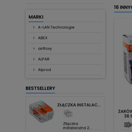
16 INN
MARKI
A-LAN Technologie
ABEX
airRoxy
ALPAR
Alprod
BESTSELLERY
ZŁĄCZKA INSTALACYJNA 2X UNIWERSALNA COMPACT 221-412 WAGO
ŻARÓW
36 
Złączka
instalacyjna 2...