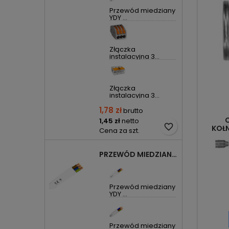
Przewód miedziany
YDY ...
Złączka
instalacyjna 3...
Złączka
instalacyjna 3...
1,78 zł
brutto
1,45 zł
netto
favorite_border
KOŁ
Cena za szt.
PRZEWÓD MIEDZIANY YDYP DRUT 3X1,5MM2 ŻO 450/750V
Przewód miedziany
YDY ...
Przewód miedziany