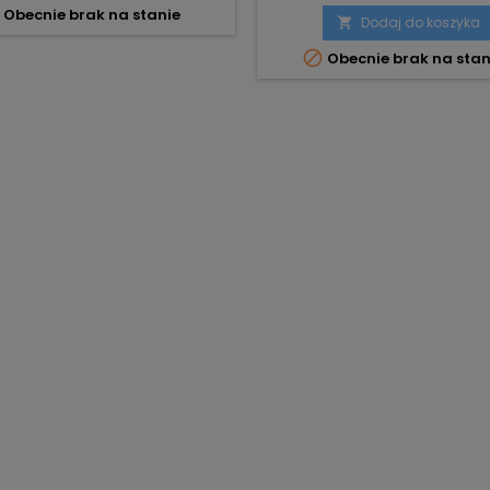
Obecnie brak na stanie
Dodaj do koszyka


Obecnie brak na stan