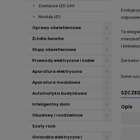
Zasilacze LED 24V
Emituje 
Moduły LED
odpowied
Oprawy oświetleniowe
Ta elega
Źródła światła
mieszkań
i kinkieta
Słupy oświetleniowe
Przewody elektryczne i kable
Żarówka 
Aparatura elektryczna
Dane szc
Aparatura modułowa
SZCZE
Automatyka budynkowa
Inteligentny dom
Opis
Obudowy i rozdzielnice
Szafy rack
Gniazdka elektryczne i