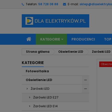
Telefon:
58 728 08 88
E-mail:
sklep@dlaelektryko
M
U
Z
add_circle_outline
Mu
Na
KATEGORIE
PRODUCENCI
TOP
Strona główna
Oświetlenie LED
Żarówki LED
KATEGORIE
Obecnie
Fotowoltaika
Oświetlenie LED
Żarówki LED
Żarówki LED E27
Żarówki LED E14