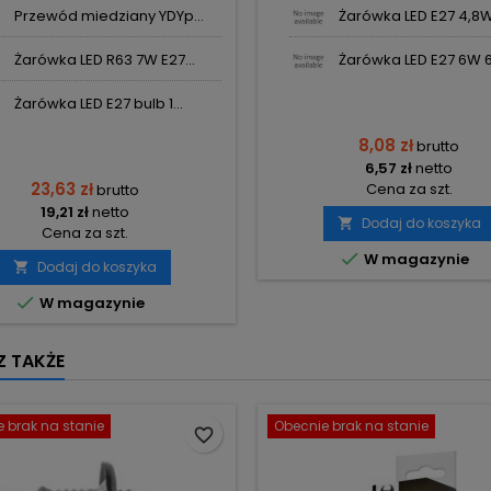
Przewód miedziany YDYp...
Żarówka LED E27 4,8W 
Żarówka LED R63 7W E27...
Żarówka LED E27 6W 6
Żarówka LED E27 bulb 1...
8,08 zł
brutto
6,57 zł
netto
23,63 zł
Cena za szt.
brutto
19,21 zł
netto
Dodaj do koszyka

Cena za szt.

W magazynie
Dodaj do koszyka


W magazynie
 TAKŻE
 brak na stanie
Obecnie brak na stanie
favorite_border