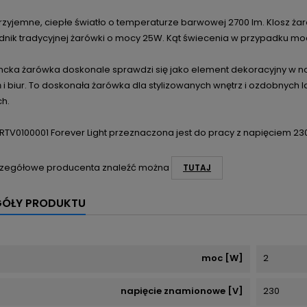
przyjemne, ciepłe światło o temperaturze barwowej 2700 lm. Klosz ż
nik tradycyjnej żarówki o mocy 25W. Kąt świecenia w przypadku mode
ncka żarówka doskonale sprawdzi się jako element dekoracyjny w n
 i biur. To doskonała żarówka dla stylizowanych wnętrz i ozdobnych
ch.
RTV0100001 Forever Light przeznaczona jest do pracy z napięciem 2
zegółowe producenta znaleźć można
TUTAJ
GÓŁY PRODUKTU
moc [W]
2
napięcie znamionowe [V]
230