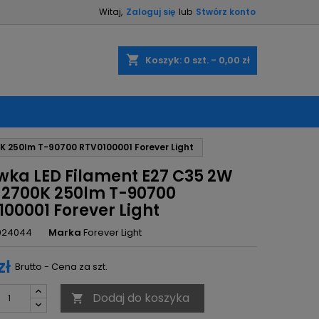
Witaj,
Zaloguj się
lub
Stwórz konto
×
×
×
shopping_cart
Koszyk:
0
szt. - 0,00 zł
ę
K 250lm T-90700 RTV0100001 Forever Light
ń
wka LED Filament E27 C35 2W
 2700K 250lm T-90700
00001 Forever Light
024044
Marka
Forever Light
zł
Brutto - Cena za szt.
Dodaj do koszyka
