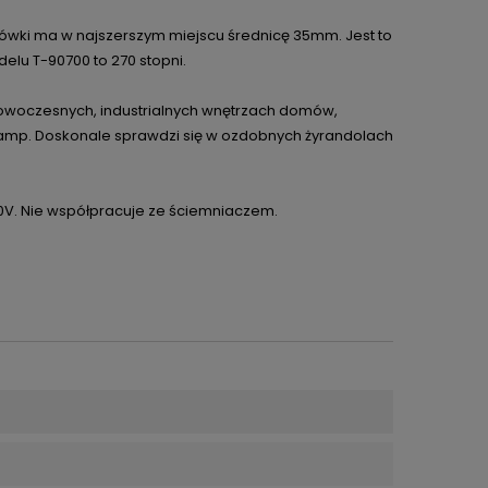
arówki ma w najszerszym miejscu średnicę 35mm. Jest to
lu T-90700 to 270 stopni.
owoczesnych, industrialnych wnętrzach domów,
 lamp. Doskonale sprawdzi się w ozdobnych żyrandolach
30V. Nie współpracuje ze ściemniaczem.