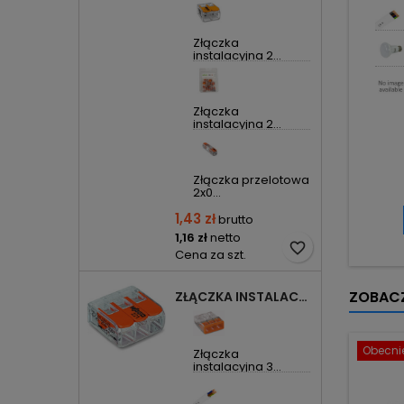
Złączka
instalacyjna 2...
Złączka
instalacyjna 2...
Złączka przelotowa
2x0...
1,43 zł
brutto
1,16 zł
netto
favorite_border
Cena za szt.
ZOBACZ
ZŁĄCZKA INSTALACYJNA 3X UNIWERSALNA COMPACT 221-413 WAGO
Obecnie
Złączka
instalacyjna 3...