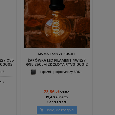
MARKA:
FOREVER LIGHT
E27 C35
ŻARÓWKA LED FILAMENT 4W E27
100002
G95 250LM 2K ZŁOTA RTV0100012
HT
T-90703 FOREVER LIGHT
7...
Łącznik pojedynczy SDD...
7...
23,86 zł
brutto
19,40 zł
netto
Cena za szt.
Dodaj do koszyka
