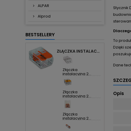
ALPAR
Stycznik 
budownic
Alprod
sterowani
Dlaczego
BESTSELLERY
To produk
Dzięki s
ZŁĄCZKA INSTALACYJNA 2X UNIWERSALNA COMPACT 221-412 WAGO
poszukuj
Dane tec
Złączka
instalacyjna 2...
SZCZE
Złączka
Opis
instalacyjna 2...
Złączka
instalacyjna 2...