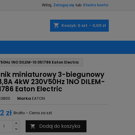
Witaj,
Zaloguj się
lub
Stwórz konto
×
×
×
shopping_cart
Koszyk:
0
szt. - 0,00 zł
ę
50Hz 1NO DILEM-10 051786 Eaton Electric
ń
znik miniaturowy 3-biegunowy
8,8A 4kW 230V50Hz 1NO DILEM-
1786 Eaton Electric
83800
Marka
EATON
2 zł
Brutto - Cena za szt.
Dodaj do koszyka
