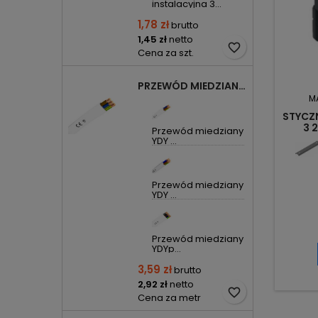
instalacyjna 3...
1,78 zł
brutto
1,45 zł
netto
favorite_border
Cena za szt.
PRZEWÓD MIEDZIANY YDYP DRUT 3X1,5MM2 ŻO 450/750V
M
STYCZ
3 
Przewód miedziany
LC1D
YDY ...
Przewód miedziany
YDY ...
Przewód miedziany
YDYp...
3,59 zł
brutto
2,92 zł
netto
favorite_border
Cena za metr