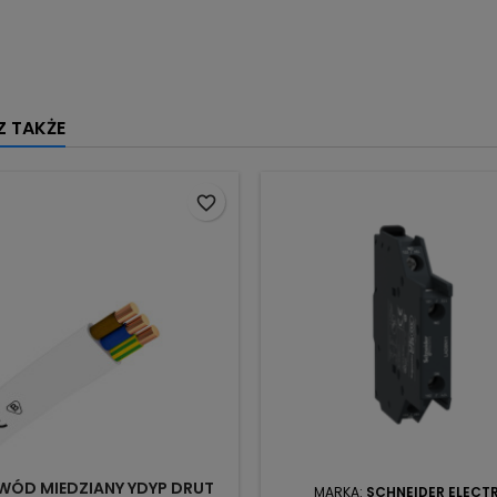
 TAKŻE
favorite_border
WÓD MIEDZIANY YDYP DRUT
MARKA:
SCHNEIDER ELECT