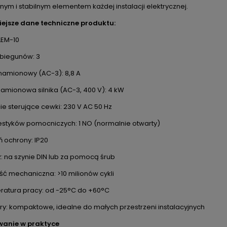
ym i stabilnym elementem każdej instalacji elektrycznej.
ejsze dane techniczne produktu:
LEM-10
 biegunów: 3
namionowy (AC-3): 8,8 A
amionowa silnika (AC-3, 400 V): 4 kW
ie sterujące cewki: 230 V AC 50 Hz
zestyków pomocniczych: 1 NO (normalnie otwarty)
ń ochrony: IP20
: na szynie DIN lub za pomocą śrub
ść mechaniczna: >10 milionów cykli
atura pracy: od -25°C do +60°C
y: kompaktowe, idealne do małych przestrzeni instalacyjnych
wanie w praktyce