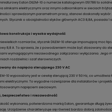
 miniaturowy Eaton DILEM-10 o numerze katalogowym 051786 to solidn
a silnikami elektrycznymi oraz innymi odbiornikami w sieciach trój
ności i sprawdzonym parametrom pracy, stanowi doskonały wybór za
ych. Stycznik o obciążalności styków głównych AC3 8,8A, posiada 1 s
owa konstrukcja i wysoka wydajność
iewielkich rozmiarów, stycznik DILEM-10 oferuje imponującą moc łąc
wy 8,8 A. To sprawia, że z powodzeniem może być stosowany do ste
iami wymagającymi niezawodnego załączania i wyłączania. Jego m
niach rozdzielnic i szaf sterowniczych.
owany do napięcia sterującego 230 V AC
LEM-10 wyposażony jest w cewkę sterującą 230 V 50 Hz, co umożliwia
ami elektrycznymi. To wygodne rozwiązanie dla instalatorów i projekt
stosowanym napięciem sieciowym.
, bezpieczeństwo i niezawodność
akość wykonania, potwierdzona marką Eaton, gwarantuje długą żywo
cję. Urządzenie charakteryzuje się również bardzo dobrą zdolnością