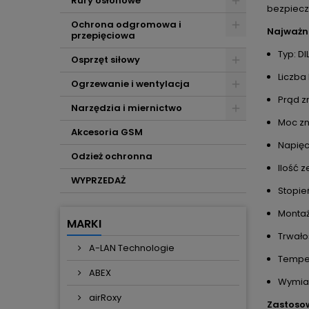
Rury osłonowe
bezpieczn
Ochrona odgromowa i
Najważni
przepięciowa
Typ: DI
Osprzęt siłowy
Liczba
Ogrzewanie i wentylacja
Prąd z
Narzędzia i miernictwo
Moc zn
Akcesoria GSM
Napięc
Odzież ochronna
Ilość 
WYPRZEDAŻ
Stopie
Montaż
MARKI
Trwało
A-LAN Technologie
Temper
ABEX
Wymiar
airRoxy
Zastoso