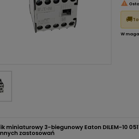

Osta
🚚
To
W maga
nik miniaturowy 3-biegunowy Eaton DILEM-10 0
ennych zastosowań