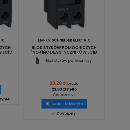
RIC
MARKA:
SCHNEIDER ELECTRIC
MA
ZYCH
BLOK STYKÓW POMOCNICZYCH
STY
 LC1D
1NO+1NC DLA STYCZNIKÓW LC1D
BIEGUN
TRIC
LADN11 SCHNEIDER ELECTRIC
1,5K
Blok styków pomocniczy...
28,20 zł
brutto
22,93 zł
netto
Cena za szt.
zynie
Dodaj do koszyka


Dostępny