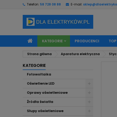
Telefon:
58 728 08 88
E-mail:
sklep@dlaelektryko
M
U
Z
add_circle_outline
Mu
Na
KATEGORIE
PRODUCENCI
TOP
Strona główna
Aparatura elektryczna
Styc
KATEGORIE
Fotowoltaika
Oświetlenie LED
Oprawy oświetleniowe
Źródła światła
Słupy oświetleniowe