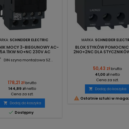
ARKA:
SCHNEIDER ELECTRIC
MARKA:
SCHNEIDER ELECT
NIK MOCY 3-BIEGUNOWY AC-
BLOK STYKÓW POMOCNIC
25A 11KW NO+NC 230V AC
2NO+2NC DLA STYCZNIKÓW
25P5 SCHNEIDER ELECTRIC
LADN22 SCHNEIDER ELEC
DIN szyna montażowa SZ...
50,43 zł
brutto
41,00 zł
netto
Cena za szt.
178,21 zł
brutto
144,89 zł
netto
Dodaj do koszyka

Cena za szt.

Ostatnie sztuki w maga
Dodaj do koszyka


Dostępny