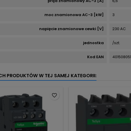
prąd znamionowy AC-3 [A]
6,6
moc znamionowa AC-3 [kW]
3
napięcie znamionowe cewki [V]
230 AC
jednostka
/szt.
Kod EAN
40150805
YCH PRODUKTÓW W TEJ SAMEJ KATEGORII:
favorite_border