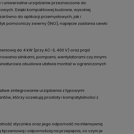
e i uniwersalne urządzenie przeznaczone do
fazowych. Dzięki kompaktowej budowie, wysokiej
równo do aplikacji przemysłowych, jak i
tyk pomocniczy zwierny (1NO), napięcie zasilania cewki
zeniową do 4 kW (przy AC-3, 400 V) oraz prąd
rowania silnikami, pompami, wentylatorami czy innymi
iniaturowa obudowa ułatwia montaż w ograniczonych
 łatwe zintegrowanie urządzenia z typowymi
antów, którzy oczekują prostoty i kompatybilności z
tność stycznika oraz jego odporność na intensywną
 łączeniową i odpornością na przepięcia, co czyni je