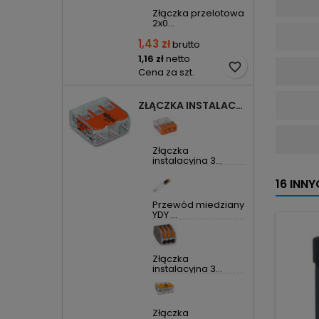
Złączka przelotowa
2x0...
1,43 zł
brutto
1,16 zł
netto
favorite_border
Cena za szt.
ZŁĄCZKA INSTALACYJNA 3X UNIWERSALNA COMPACT 221-413 WAGO
Złączka
instalacyjna 3...
16 INN
Przewód miedziany
YDY ...
Złączka
instalacyjna 3...
Złączka