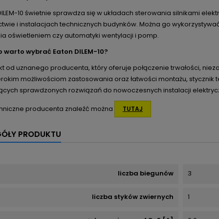
DILEM-10 świetnie sprawdza się w układach sterowania silnikami ele
twie i instalacjach technicznych budynków. Można go wykorzystyw
a oświetleniem czy automatyki wentylacji i pomp.
 warto wybrać Eaton DILEM-10?
t od uznanego producenta, który oferuje połączenie trwałości, niez
zerokim możliwościom zastosowania oraz łatwości montażu, stycznik 
ących sprawdzonych rozwiązań do nowoczesnych instalacji elektryc
hniczne producenta znaleźć można
TUTAJ
GÓŁY PRODUKTU
liczba biegunów
3
liczba styków zwiernych
1