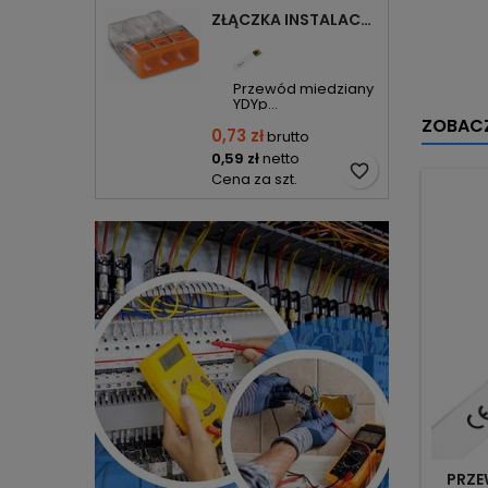
ZŁĄCZKA INSTALACYJNA 3X COMPACT POMARAŃCZOWA 2273-203 WAGO
Przewód miedziany
YDYp...
ZOBACZ
0,73 zł
brutto
0,59 zł
netto
favorite_border
Cena za szt.
PRZE