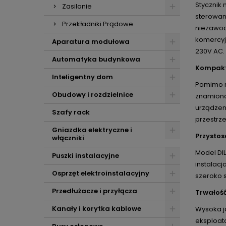
Stycznik
Zasilanie
sterowani
Przekładniki Prądowe
niezawod
komercyjn
Aparatura modułowa
230V AC.
Automatyka budynkowa
Kompakt
Inteligentny dom
Pomimo n
Obudowy i rozdzielnice
znamiono
urządzen
Szafy rack
przestrze
Gniazdka elektryczne i
Przystos
włączniki
Model DI
Puszki instalacyjne
instalacj
Osprzęt elektroinstalacyjny
szeroko 
Przedłużacze i przyłącza
Trwałość
Kanały i korytka kablowe
Wysoka j
eksploata