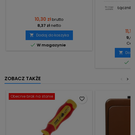
Łącznik p
10,30 zł
brutto
8,37 zł
netto
11,18
Dodaj do koszyka

9,09
Cena

W magazynie
Doda


Do
ZOBACZ TAKŻE
<
>
Obecnie brak na stanie
favorite_border