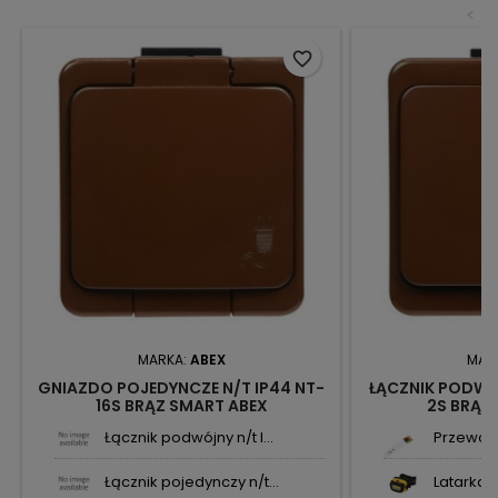
<
favorite_border
MARKA:
ABEX
MAR
GNIAZDO POJEDYNCZE N/T IP44 NT-
ŁĄCZNIK PODWÓ
16S BRĄZ SMART ABEX
2S BRĄZ
Łącznik podwójny n/t I...
Przewód 
Łącznik pojedynczy n/t...
Latarka 