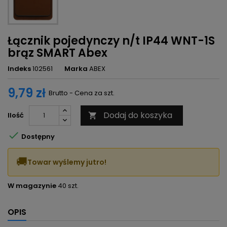
Łącznik pojedynczy n/t IP44 WNT-1S
brąz SMART Abex
Indeks
102561
Marka
ABEX
9,79 zł
Brutto - Cena za szt.
Dodaj do koszyka
Ilość


Dostępny
🚚
Towar wyślemy jutro!
W magazynie
40 szt.
OPIS