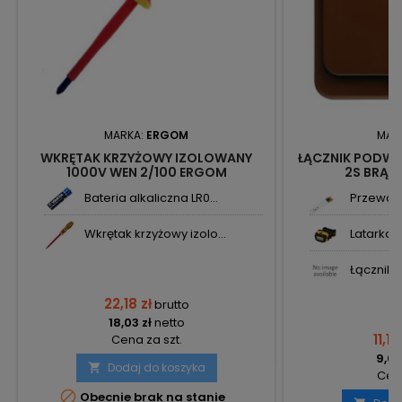
MARKA:
ERGOM
MAR
WKRĘTAK KRZYŻOWY IZOLOWANY
ŁĄCZNIK PODWÓ
1000V WEN 2/100 ERGOM
2S BRĄZ
Bateria alkaliczna LR0...
Przewód 
Wkrętak krzyżowy izolo...
Latarka 
Łącznik p
22,18 zł
brutto
18,03 zł
netto
11,18
Cena za szt.
9,09
Dodaj do koszyka

Cena

Obecnie brak na stanie