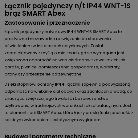
Łącznik pojedynczy n/t IP44 WNT-1S
brąz SMART Abex
Zastosowanie i przeznaczenie
Łącznik pojedynczy natynkowy IP44 WNT-1S SMART Abex to
praktyczne i niezawodne rozwiązanie do sterowania
oświetleniem w instalacjach natynkowych. Został
zaprojektowany z myślą o miejscach, gdzie wymagana jest
zwiększona odporność na warunki środowiskowe, takich jak
garaże, piwnice, pomieszczenia gospodarcze, warsztaty,
altany czy przestrzenie półzewnętrzne.
Dzięki stopniowi ochrony
IP44
, łącznik zapewnia podwyższoną
odporność na wnikanie ciał obcych oraz zachlapania wodą, co
znacząco zwiększa jego trwałość i bezpieczeństwo
użytkowania w trudniejszych warunkach eksploatacyjnych. Jest
to element serii SMART Abex, która łączy prostą funkcjonalność z
solidnym wykonaniem i estetycznym wyglądem.
Budowa i parametry techniczne