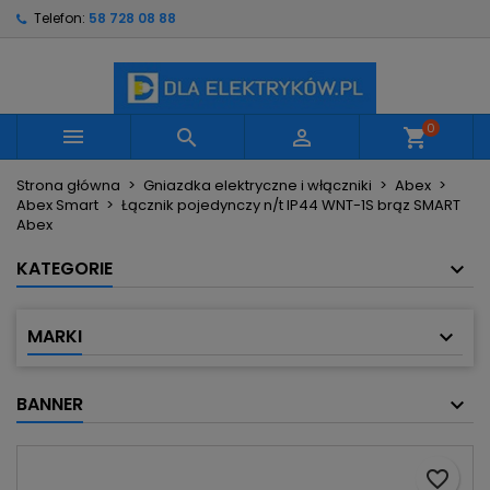
Telefon:
58 728 08 88
×
×
×
Moje listy życzeń
Utwórz listę życzeń
Zaloguj się
Utwórz nową listę
add_circle_outline
Musisz być zalogowany by zapisać produkty na
Nazwa listy życzeń
swojej liście życzeń.
0



shopping_cart
Strona główna
Gniazdka elektryczne i włączniki
Abex
Anuluj
Zaloguj się
Abex Smart
Łącznik pojedynczy n/t IP44 WNT-1S brąz SMART
Anuluj
Utwórz listę życzeń
Abex
KATEGORIE
MARKI
BANNER
favorite_border