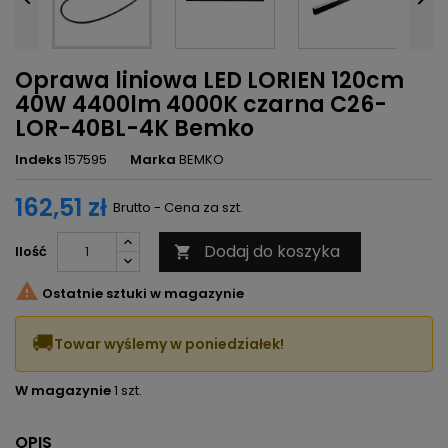
Oprawa liniowa LED LORIEN 120cm
40W 4400lm 4000K czarna C26-
LOR-40BL-4K Bemko
Indeks
157595
Marka
BEMKO
162,51 zł
Brutto - Cena za szt.
Dodaj do koszyka
Ilość


Ostatnie sztuki w magazynie
🚚
Towar wyślemy w poniedziałek!
W magazynie
1 szt.
OPIS