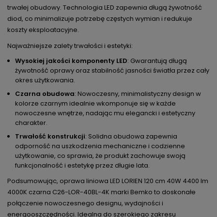
trwałej obudowy. Technologia LED zapewnia długą żywotność
diod, co minimalizuje potrzebę częstych wymian i redukuje
koszty eksploatacyjne.
Najważniejsze zalety trwałości i estetyki:
Wysokiej jakości komponenty LED
: Gwarantują długą
żywotność oprawy oraz stabilność jasności światła przez cały
okres użytkowania.
Czarna obudowa
: Nowoczesny, minimalistyczny design w
kolorze czarnym idealnie wkomponuje się w każde
nowoczesne wnętrze, nadając mu elegancki i estetyczny
charakter.
Trwałość konstrukcji
: Solidna obudowa zapewnia
odporność na uszkodzenia mechaniczne i codzienne
użytkowanie, co sprawia, że produkt zachowuje swoją
funkcjonalność i estetykę przez długie lata.
Podsumowując, oprawa liniowa LED LORIEN 120 cm 40W 4400 lm
4000K czarna C26-LOR-40BL-4K marki Bemko to doskonałe
połączenie nowoczesnego designu, wydajności i
energooszczędności. Idealna do szerokiego zakresu