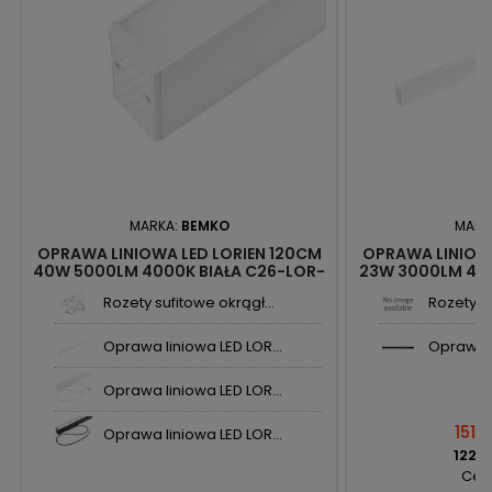
MARKA:
BEMKO
MARK
OPRAWA LINIOWA LED LORIEN 120CM
OPRAWA LINIOWA
40W 5000LM 4000K BIAŁA C26-LOR-
23W 3000LM 400
40WH-4K BEMKO
23WH-
Rozety sufitowe okrągł...
Rozety su
Oprawa liniowa LED LOR...
Oprawa l
Oprawa liniowa LED LOR...
151,11
Oprawa liniowa LED LOR...
122,8
Cena