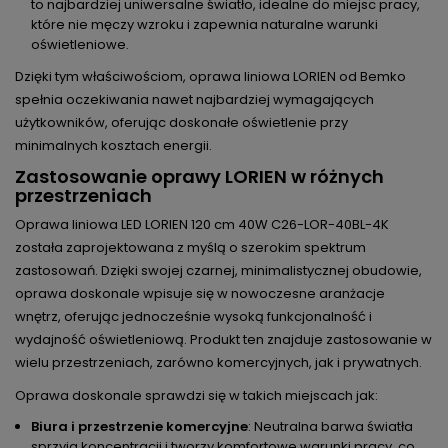
to najbardziej uniwersalne światło, idealne do miejsc pracy,
które nie męczy wzroku i zapewnia naturalne warunki
oświetleniowe.
Dzięki tym właściwościom, oprawa liniowa LORIEN od Bemko
spełnia oczekiwania nawet najbardziej wymagających
użytkowników, oferując doskonałe oświetlenie przy
minimalnych kosztach energii.
Zastosowanie oprawy LORIEN w różnych
przestrzeniach
Oprawa liniowa LED LORIEN 120 cm 40W C26-LOR-40BL-4K
została zaprojektowana z myślą o szerokim spektrum
zastosowań. Dzięki swojej czarnej, minimalistycznej obudowie,
oprawa doskonale wpisuje się w nowoczesne aranżacje
wnętrz, oferując jednocześnie wysoką funkcjonalność i
wydajność oświetleniową. Produkt ten znajduje zastosowanie w
wielu przestrzeniach, zarówno komercyjnych, jak i prywatnych.
Oprawa doskonale sprawdzi się w takich miejscach jak:
Biura i przestrzenie komercyjne
: Neutralna barwa światła
sprzyja koncentracji i tworzy komfortowe warunki pracy, co