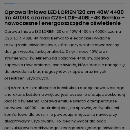
Oprawa liniowa LED LORIEN 120 cm 40W 4400
lm 4000K czarna C26-LOR-40BL-4K Bemko –
nowoczesne i energooszczędne oświetlenie
Oprawa liniowa LED LORIEN 120 cm 40W 4400 lm 4000K czarna
C26-LOR-40BL-4K marki Bemko to eleganckie i wydajne
rozwiązanie oświetleniowe, które łączy w sobie nowoczesny
design i wysoką funkcjonalność. Dzięki mocy 40W oraz
strumieniowi świetlnemu na poziomie 4400 lm, oprawa
zapewnia równomierne, jasne światło, które idealnie nadaje się
do oświetlenia biur, magazynów, sklepów oraz innych
przestrzeni użytkowych.
Jej czarna, minimalistyczna konstrukcja dodaje nowoczesnego
charakteru każdemu wnętrzu, jednocześnie oferując doskonałą
jakość oświetlenia. Oprawa emituje światło o temperaturze
barwowej 4000K – neutralnej bieli, co sprawia, że światło jest
komfortowe dla oczu i nie powoduje zmęczenia nawet przy
długotrwałym użytkowaniu. To idealny wybór dla osób
poszukujących efektywnego i energooszczędnego oświetlenia