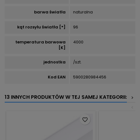
barwa światła
naturalna
kąt rozsyłu światła [°]
96
temperatura barwowa
4000
[K]
jednostka
/szt.
Kod EAN
5900280984456
13 INNYCH PRODUKTÓW W TEJ SAMEJ KATEGORII:
>
<
favorite_border