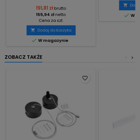
Doda

191,81 zł
brutto
155,94 zł
netto

W m
Cena za szt.
Dodaj do koszyka


W magazynie
ZOBACZ TAKŻE
<
>
favorite_border