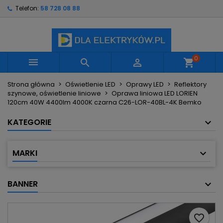
Telefon:
58 728 08 88
×
×
×
Moje listy życzeń
Utwórz listę życzeń
Zaloguj się
Utwórz nową listę
add_circle_outline
Musisz być zalogowany by zapisać produkty na
Nazwa listy życzeń
swojej liście życzeń.
0



shopping_cart
Strona główna
Oświetlenie LED
Oprawy LED
Reflektory
Anuluj
Zaloguj się
szynowe, oświetlenie liniowe
Oprawa liniowa LED LORIEN
Anuluj
Utwórz listę życzeń
120cm 40W 4400lm 4000K czarna C26-LOR-40BL-4K Bemko
KATEGORIE
MARKI
BANNER
favorite_border