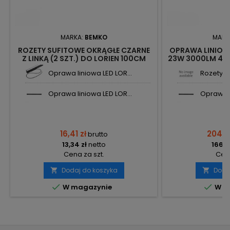
MARKA:
BEMKO
MARK
ROZETY SUFITOWE OKRĄGŁE CZARNE
OPRAWA LINIOWA
Z LINKĄ (2 SZT.) DO LORIEN 100CM
23W 3000LM 400
C26-LOR-RO-BL BEMKO
23WH-
Oprawa liniowa LED LOR...
Rozety su
Oprawa liniowa LED LOR...
Oprawa l
16,41 zł
204,4
brutto
13,34 zł
netto
166,2
Cena za szt.
Cena
Dodaj do koszyka
Doda




W magazynie
W m