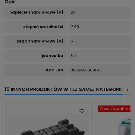
Opis
napięcie znamionowe [V]
24
stopień szczelności
IP40
prąd znamionowy [A]
5
jednostka
/szt.
Kod EAN
3606480689178
10 INNYCH PRODUKTÓW W TEJ SAMEJ KATEGORII:
>
<
Obecnie brak na st
favorite_border