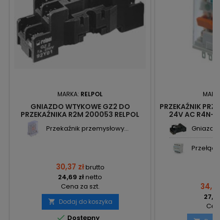
MARKA:
RELPOL
MARK
GNIAZDO WTYKOWE GZ2 DO
PRZEKAŹNIK PRZE
PRZEKAŹNIKA R2M 200053 RELPOL
24V AC R4N-
86062
Przekaźnik przemysłowy...
Gniazdo 
Przełączn
30,37 zł
brutto
24,69 zł
netto
34,06
Cena za szt.
27,69
Dodaj do koszyka

Cena

Dostępny