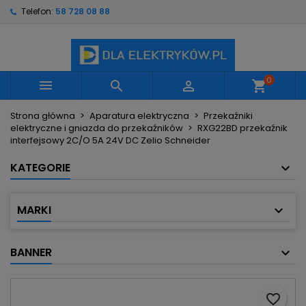
Telefon:
58 728 08 88
×
×
×
Moje listy życzeń
Utwórz listę życzeń
Zaloguj się
Utwórz nową listę
add_circle_outline
Musisz być zalogowany by zapisać produkty na
Nazwa listy życzeń
swojej liście życzeń.
0



shopping_cart
Strona główna
Aparatura elektryczna
Przekaźniki
Anuluj
Zaloguj się
elektryczne i gniazda do przekaźników
RXG22BD przekaźnik
Anuluj
Utwórz listę życzeń
interfejsowy 2C/O 5A 24V DC Zelio Schneider
KATEGORIE
MARKI
BANNER
favorite_border