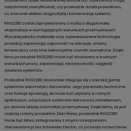
Dodatkowo, dzięki wbudowanej diodzie LED, użytkownicy mogą
natychmiast zweryfikować, czy przekaźnik działa prawidłowo,
co znacznie ułatwia diagnostykę i konserwację systemu.
RXG22BD został zaprojektowany z myślą o długotrwałej
eksploatacji w wymagających warunkach przemysłowych.
Wysokiej jakości materiały oraz zaawansowane technologie
produkcji zapewniają odporność na wibracje, zmiany
temperatury oraz inne niekorzystne czynniki zewnętrzne. Dzięki
temu przekaźnik RXG22BD może być stosowany w trudnych
warunkach pracy, zapewniając niezawodność i ciągłość
działania systemów.
Przekaźnik RXG22BD doskonale integruje się z szeroką gamą
systemów automatyki i sterowania. Jego parametry techniczne
oraz funkcje sprawiają, że może być używany w różnych
aplikacjach, od prostych systemów sterowania oświetleniem,
po złożone układy automatyki przemysłowej. Dzięki temu, że jest
częścią rodziny produktów Zelio Relay, przekaźnik RXG22BD
może być łatwo zintegrowany z innymi rozwiązaniami
oferowanymi przez Schneider Electric, co pozwala na tworzenie