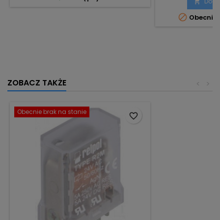
Doda


Obecnie 
ZOBACZ TAKŻE
<
>
Obecnie brak na stanie
favorite_border