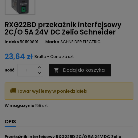
RXG22BD przekaźnik interfejsowy
2C/O 5A 24V DC Zelio Schneider
Indeks
501199891
Marka
SCHNEIDER ELECTRIC
23,64 zł
Brutto - Cena za szt.
Dodaj do koszyka
Ilość

🚚
Towar wyślemy w poniedziałek!
W magazynie
155 szt.
OPIS
Przekaźnik interfejsowy RXG22BD 2C/O 5A 24V DC Zelio