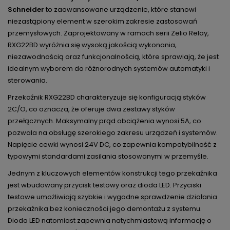
Schneider
to zaawansowane urządzenie, które stanowi
niezastąpiony element w szerokim zakresie zastosowań
przemysłowych. Zaprojektowany w ramach serii Zelio Relay,
RXG22BD wyróżnia się wysoką jakością wykonania,
niezawodnością oraz funkcjonalnością, które sprawiają, że jest
idealnym wyborem do różnorodnych systemów automatyki i
sterowania.
Przekaźnik RXG22BD charakteryzuje się konfiguracją styków
2C/O, co oznacza, że oferuje dwa zestawy styków
przełącznych. Maksymalny prąd obciążenia wynosi 5A, co
pozwala na obsługę szerokiego zakresu urządzeń i systemów.
Napięcie cewki wynosi 24V DC, co zapewnia kompatybilność z
typowymi standardami zasilania stosowanymi w przemyśle.
Jednym z kluczowych elementów konstrukcji tego przekaźnika
jest wbudowany przycisk testowy oraz dioda LED. Przyciski
testowe umożliwiają szybkie i wygodne sprawdzenie działania
przekaźnika bez konieczności jego demontażu z systemu.
Dioda LED natomiast zapewnia natychmiastową informację o