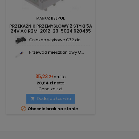
MARKA:
RELPOL
PRZEKAŹNIK PRZEMYSŁOWY 2 STYKI 5A
24V AC R2M-2012-23-5024 620485
RELPOL
Gniazdo wtykowe GZ2 do...
Przewód mieszkaniowy O...
35,23 zł
brutto
28,64 zł
netto
Cena za szt.
Dodaj do koszyka


Obecnie brak na stanie