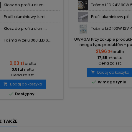
8106-W SKU3368 V-T
Klosz do profilu alumi...
Taśma LED 24V 90W 5
Profil aluminiowy Lumi...
Profil aluminiowy p/t ..
Klosz do profilu alumi...
Taśma LED 100W 12V 4K
UWAGA! Przy zakupie produkt
Taśma w żelu 300 LED S...
innego typu produktów - po
zamówienia na 2 osobne, aby
21,96 zł
brutto
wysokiego kosztu transportu
17,85 zł
netto
osobno produkty 2m i osobn
0,63 zł
Cena za szt.
brutto
elementy.
0,51 zł
netto
Dodaj do koszyka

Cena za szt.

W magazynie
Dodaj do koszyka


Dostępny
 TAKŻE