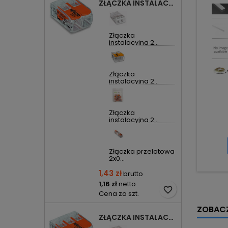
ZŁĄCZKA INSTALACYJNA 2X UNIWERSALNA COMPACT 221-412 WAGO
Złączka
instalacyjna 2...
Złączka
instalacyjna 2...
Złączka
instalacyjna 2...
Złączka przelotowa
2x0...
1,43 zł
brutto
1,16 zł
netto
favorite_border
Cena za szt.
ZOBACZ
ZŁĄCZKA INSTALACYJNA 3X UNIWERSALNA COMPACT 221-413 WAGO