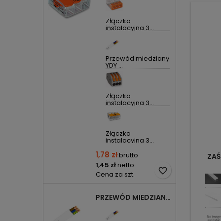
Złączka
instalacyjna 3...
Przewód miedziany
YDY ...
Złączka
instalacyjna 3...
Złączka
instalacyjna 3...
1,78 zł
brutto
ZAŚ
1,45 zł
netto
favorite_border
Cena za szt.
PRZEWÓD MIEDZIANY YDYP DRUT 3X1,5MM2 ŻO 450/750V