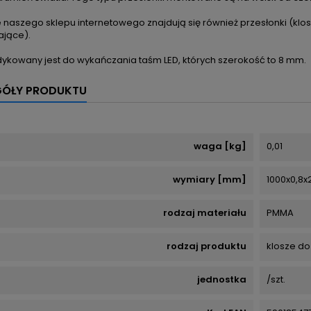
 naszego sklepu internetowego znajdują się również przesłonki (klo
ające).
dykowany jest do wykańczania taśm LED, których szerokość to 8 mm.
GÓŁY PRODUKTU
waga [kg]
0,01
wymiary [mm]
1000x0,8x
rodzaj materiału
PMMA
rodzaj produktu
klosze do 
jednostka
/szt.