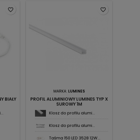
favorite_border
favorite_border
MARKA:
LUMINES
Y BIAŁY
PROFIL ALUMINIOWY LUMINES TYP X
SUROWY 1M
..
Klosz do profilu alumi...
Klosz do profilu alumi...
Taśma 150 LED 3528 12W...