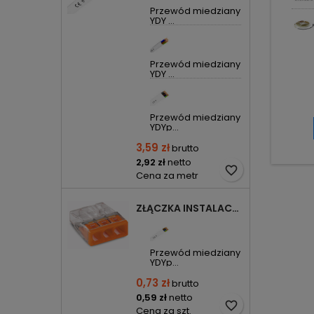
Przewód miedziany
YDY ...
Przewód miedziany
YDY ...
Przewód miedziany
YDYp...
3,59 zł
brutto
2,92 zł
netto
favorite_border
Cena za metr
ZŁĄCZKA INSTALACYJNA 3X COMPACT POMARAŃCZOWA 2273-203 WAGO
Przewód miedziany
YDYp...
0,73 zł
brutto
0,59 zł
netto
favorite_border
Cena za szt.