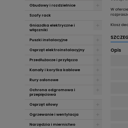
Obudowy i rozdzielnice
W ofercie
rozprasz
Szafy rack
Klosz de
Gniazdka elektryczne i
włączniki
SZCZE
Puszki instalacyjne
Osprzęt elektroinstalacyjny
Opis
Przedłużacze i przyłącza
Kanały i korytka kablowe
Rury osłonowe
Ochrona odgromowa i
przepięciowa
Osprzęt siłowy
Ogrzewanie i wentylacja
Narzędzia i miernictwo