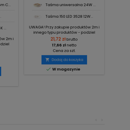
AC
MLECZ
m C...
Taśma uniwersalna 24W ...
.
Taśma 150 LED 3528 12W...
UWAGA! Przy zakupie produktów 2m i
 ...
innego typu produktów - podziel
zamówienia na 2 osobne, aby uniknąć
ów 2m i
21,72 zł
brutto
wysokiego kosztu transportu! Zamów
dziel
17,66 zł
netto
osobno produkty 2m i osobno inne
 uniknąć
Cena za szt.
elementy.
! Zamów
o inne
Dodaj do koszyka


W magazynie
<
>