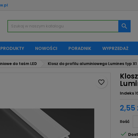
w.pl
oje listy życzeń
twórz listę życzeń
aloguj się

Utwórz nową listę
sisz być zalogowany by zapisać produkty na swojej liście życzeń.
zwa listy życzeń
 PRODUKTY
NOWOŚCI
PORADNIK
WYPRZEDAŻ
Anuluj
Zaloguj si
iniowe do taśm LED
Klosz do profilu aluminiowego Lumines typ X
Anuluj
Utwórz listę życze
Klos
favorite_border
Lumi
Indeks
1
2,55 
Ilość

Dost