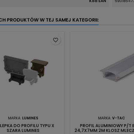
Kod EAN
59018547
YCH PRODUKTÓW W TEJ SAMEJ KATEGORII:
favorite_border
MARKA:
LUMINES
MARKA:
V-TAC
LEPKA DO PROFILU TYPU X
PROFIL ALUMINIOWY P/T B
SZARA LUMINES
24,7X7MM 2M KLOSZ MLECZ