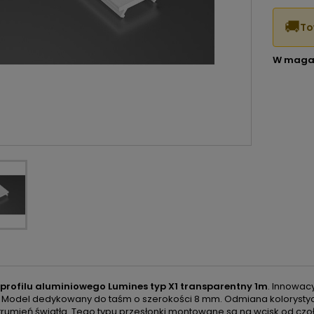
🚚
To
W maga
 profilu aluminiowego Lumines typ X1 transparentny 1m
. Innowacy
Model dedykowany do taśm o szerokości 8 mm. Odmiana kolorystycz
rumień światła. Tego typu przesłonki montowane są na wcisk od czoła