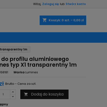
Witaj,
Zaloguj się
lub
Stwórz konto
×
×
×
shopping_cart
Koszyk:
0
szt. - 0,00 zł
ę
1 transparentny 1m
ń
z do profilu aluminiowego
nes typ X1 transparentny 1m
658181
Marka
Lumines
zł
Brutto - Cena za szt.
Dodaj do koszyka

ępny