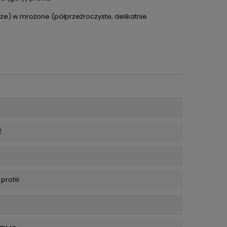
sze) w
mrożone (półprzeźroczyste, delikatnie
2
profili