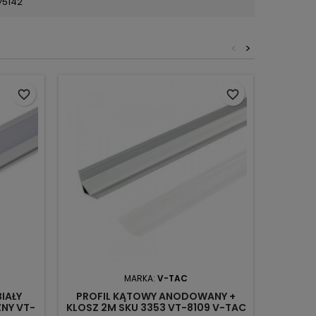
75142
<
>
favorite_border
favorite_border
MARKA:
V-TAC
IAŁY
PROFIL KĄTOWY ANODOWANY +
PR
NY VT-
KLOSZ 2M SKU 3353 VT-8109 V-TAC
NAT