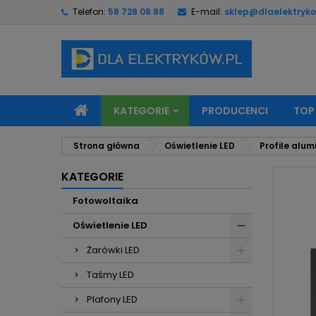
Telefon:
58 728 08 88
E-mail:
sklep@dlaelektryko
M
U
Z
add_circle_outline
Mu
Na
KATEGORIE
PRODUCENCI
TOP
Strona główna
Oświetlenie LED
Profile alum
KATEGORIE
Fotowoltaika
Oświetlenie LED
Żarówki LED
Taśmy LED
Plafony LED