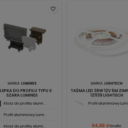
favorite_border
MARKA:
LUMINES
MARKA:
LIGHTECH
LEPKA DO PROFILU TYPU X
TAŚMA LED 36W 12V 5M ZIMN
SZARA LUMINES
121139 LIGHTECH
Klosz do profilu alumi...
Profil aluminiowy Lumi.
Profil aluminiowy Lumi...
64,88 zł
brutto
Klosz do profilu alumi...