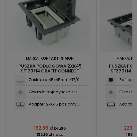
MARKA:
KONTAKT-SIMON
MARKA:
KO
PUSZKA PODŁOGOWA 2XK45
PUSZKA PO
SF170/14 GRAFIT CONNECT
SF370/14 G
KONTAKT-SIMON
KONTA
Zaślepka 45x45mm K17/9...
Zaślepka
Gniazdo pojedyncze z u...
Gniazdo 
Adapter 2xK45 poziomy ...
Adapter 
162,56 zł
229,9
brutto
132,16 zł
netto
186,9