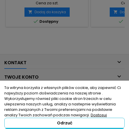
Cena za szt.
Cena
Dodaj do koszyka
Doda




Dostępny
Do

KONTAKT

TWOJE KONTO
Ta witryna korzysta z własnych plików cookie, aby zapewnić Ci

INFORMACJE DLA CIEBIE
najwyższy poziom doświadczenia na naszej stronie .
Wykorzystujemy również pliki cookie stron trzecich w celu
ulepszenia naszych usług, analizy a nastepnie wyświetlania

PRODUKTY
reklam związanych z Twoimi preferencjami na podstawie
analizy Twoich zachowań podczas nawigacji.
Dostosuj
Odrzuć