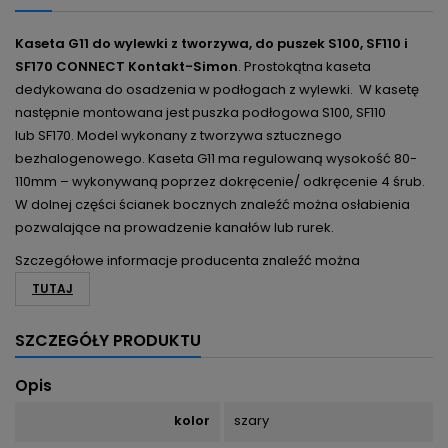
Kaseta G11 do wylewki z tworzywa, do puszek S100, SF110 i
SF170 CONNECT Kontakt-Simon
. Prostokątna kaseta
dedykowana do osadzenia w podłogach z wylewki.
W kasetę
następnie montowana jest puszka podłogowa S100, SF110
lub SF170. Model wykonany z tworzywa sztucznego
bezhalogenowego. Kaseta G11 ma regulowaną wysokość 80-
110mm – wykonywaną poprzez dokręcenie/ odkręcenie 4 śrub.
W dolnej części ścianek bocznych znaleźć można osłabienia
pozwalające na prowadzenie kanałów lub rurek.
Szczegółowe informacje producenta znaleźć można
TUTAJ
SZCZEGÓŁY PRODUKTU
Opis
kolor
szary