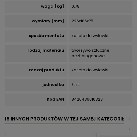
waga [kg]
0,78
wymiary [mm]
226x186x75
sposób montażu
kaseta do wylewki
rodzaj materiału
tworzywo sztuczne
bezhalogenowe
rodzaj produktu
kaseta do wylewki
jednostka
/szt.
Kod EAN
8426436016323
16 INNYCH PRODUKTÓW W TEJ SAMEJ KATEGORII:
>
<