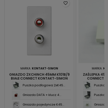
favorite_border
MARKA:
KONTAKT-SIMON
MARKA:
KO
GNIAZDO 2XCHINCH 45MM K101B/9
ZAŚLEPKA 45X
BIAŁE CONNECT KONTAKT-SIMON
CONNECT K
Puszka podłogowa 2xK45...
Puszka p
Gniazdo DATA + klucz 4...
Puszka p
Gniazdo pojedyncze K45...
Gniazdo 