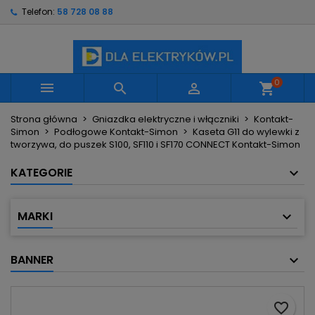
Telefon:
58 728 08 88
×
×
×
Moje listy życzeń
Utwórz listę życzeń
Zaloguj się
Utwórz nową listę
add_circle_outline
Musisz być zalogowany by zapisać produkty na
Nazwa listy życzeń
swojej liście życzeń.
0



shopping_cart
Strona główna
Gniazdka elektryczne i włączniki
Kontakt-
Anuluj
Zaloguj się
Simon
Podłogowe Kontakt-Simon
Kaseta G11 do wylewki z
Anuluj
Utwórz listę życzeń
tworzywa, do puszek S100, SF110 i SF170 CONNECT Kontakt-Simon
KATEGORIE
MARKI
BANNER
favorite_border