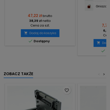
Gniazdo D
47,22 zł
brutto
38,39 zł
netto
7,77
Cena za szt.
6,32
Dodaj do koszyka

Cena

Dostępny
Doda


Do
ZOBACZ TAKŻE
<
>
favorite_border