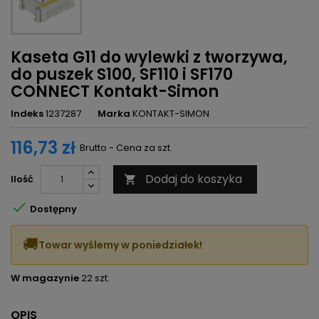
Kaseta G11 do wylewki z tworzywa,
do puszek S100, SF110 i SF170
CONNECT Kontakt-Simon
Indeks
1237287
Marka
KONTAKT-SIMON
116,73 zł
Brutto - Cena za szt.
Dodaj do koszyka
Ilość


Dostępny
🚚
Towar wyślemy w poniedziałek!
W magazynie
22 szt.
OPIS