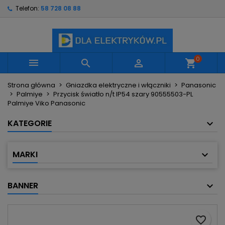
Telefon:
58 728 08 88
×
×
×
Moje listy życzeń
Utwórz listę życzeń
Zaloguj się
Utwórz nową listę
add_circle_outline
Musisz być zalogowany by zapisać produkty na
Nazwa listy życzeń
swojej liście życzeń.
0



shopping_cart
Strona główna
Gniazdka elektryczne i włączniki
Panasonic
Anuluj
Zaloguj się
Palmiye
Przycisk światło n/t IP54 szary 90555503-PL
Anuluj
Utwórz listę życzeń
Palmiye Viko Panasonic
KATEGORIE
MARKI
BANNER
favorite_border