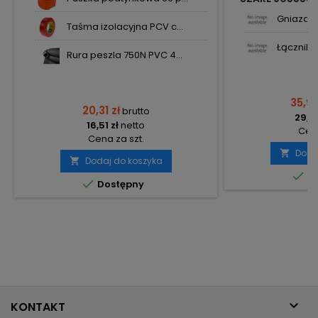
PAN
Gniazdo 
Taśma izolacyjna PCV c...
Łącznik p
Rura peszla 750N PVC 4...
35,98
20,31 zł
brutto
29,25
16,51 zł
netto
Cena
Cena za szt.
Doda

Dodaj do koszyka


Do

Dostępny

KONTAKT