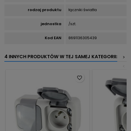
rodzaj produktu
łączniki światła
jednostka
/szt.
Kod EAN
8691136305439
4 INNYCH PRODUKTÓW W TEJ SAMEJ KATEGORII:
>
<
favorite_border