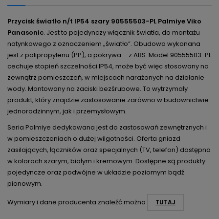
Przycisk światło n/t IP54 szary 90555503-PL Palmiye Viko
Panasonic
. Jest to pojedynczy włącznik światła, do montażu
natynkowego z oznaczeniem „światło”. Obudowa wykonana
jest z polipropylenu (PP), a pokrywa – z ABS. Model 90555503-PL
cechuje stopień szczelności IP54, może być więc stosowany na
zewnątrz pomieszczeń, w miejscach narażonych na działanie
wody. Montowany na zaciski bezśrubowe. To wytrzymały
produkt, który znajdzie zastosowanie zarówno w budownictwie
jednorodzinnym, jak i przemysłowym.
Seria Palmiye dedykowana jest do zastosowań zewnętrznych i
w pomieszczeniach o dużej wilgotności. Oferta gniazd
zasilających, łączników oraz specjalnych (TV, telefon) dostępna
w kolorach szarym, białym i kremowym. Dostępne są produkty
pojedyncze oraz podwójne w układzie poziomym bądź
pionowym.
Wymiary i dane producenta znaleźć można
TUTAJ