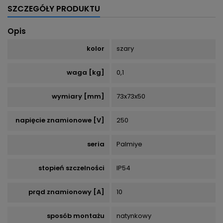
SZCZEGÓŁY PRODUKTU
Opis
kolor
szary
waga [kg]
0,1
wymiary [mm]
73x73x50
napięcie znamionowe [V]
250
seria
Palmiye
stopień szczelności
IP54
prąd znamionowy [A]
10
sposób montażu
natynkowy