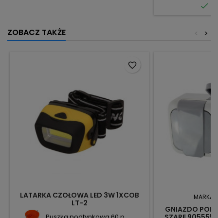

Do
ZOBACZ TAKŻE
<
>
favorite_border
LATARKA CZOŁOWA LED 3W 1XCOB
MARKA:
LT-2
GNIAZDO PODW
Puszka podtynkowa 60 p...
SZARE 9055558