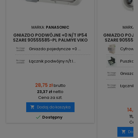
MARKA:
PANASONIC
MARKA:
GNIAZDO PODWÓJNE +0 N/T IP54
GNIAZDO POJED
SZARE 90555585-PL PALMIYE VIKO
SZARE 9055551
PANASONIC
PAN
Gniazdo pojedyncze +0 ...
Cyfrowy l
Łącznik podwójny n/t I...
Puszka p
Gniazdo 
28,75 zł
brutto
Łącznik p
23,37 zł
netto
Cena za szt.
Dodaj do koszyka

14,16
11,51

Dostępny
Cena
Doda
