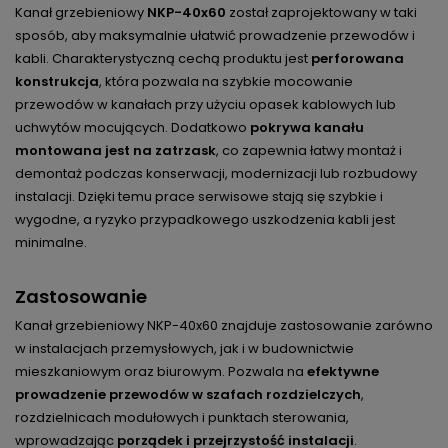
Kanał grzebieniowy
NKP-40x60
został zaprojektowany w taki
sposób, aby maksymalnie ułatwić prowadzenie przewodów i
kabli. Charakterystyczną cechą produktu jest
perforowana
konstrukcja
, która pozwala na szybkie mocowanie
przewodów w kanałach przy użyciu opasek kablowych lub
uchwytów mocujących. Dodatkowo
pokrywa kanału
montowana jest na zatrzask
, co zapewnia łatwy montaż i
demontaż podczas konserwacji, modernizacji lub rozbudowy
instalacji. Dzięki temu prace serwisowe stają się szybkie i
wygodne, a ryzyko przypadkowego uszkodzenia kabli jest
minimalne.
Zastosowanie
Kanał grzebieniowy NKP-40x60 znajduje zastosowanie zarówno
w instalacjach przemysłowych, jak i w budownictwie
mieszkaniowym oraz biurowym. Pozwala na
efektywne
prowadzenie przewodów w szafach rozdzielczych
,
rozdzielnicach modułowych i punktach sterowania,
wprowadzając
porządek i przejrzystość instalacji
.