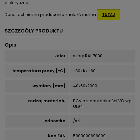
elektrycznej.
Dane techniczne producenta znaleźć można
TUTAJ
SZCZEGÓŁY PRODUKTU
Opis
kolor
szary RAL 7030
temperatura pracy [°C]
-30 do +60
wymiary [mm]
40x60x2000
rodzaj materiału
PCV o stopni palności VO wg
UL94
jednostka
/szt.
Kod EAN
5909000696099