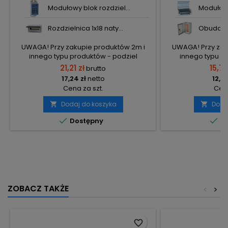
Modułowy blok rozdziel...
Modułowy
Rozdzielnica 1x18 naty...
Obudowa 
UWAGA! Przy zakupie produktów 2m i
UWAGA! Przy zak
innego typu produktów - podziel
innego typu p
zamówienia na 2 osobne, aby uniknąć
zamówienia na 2
21,21 zł
15,77
brutto
wysokiego kosztu transportu! Zamów
wysokiego koszt
17,24 zł
netto
12,82
osobno produkty 2m i osobno inne
osobno produkt
Cena za szt.
Cena
elementy.
el
Dodaj do koszyka
Doda




Dostępny
Do
ZOBACZ TAKŻE
<
>
favorite_border