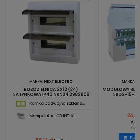
MARKA:
NEXT ELECTRO
MARKA:
N
ROZDZIELNICA 2X12 (24)
MODUŁOWY BLOK
NATYNKOWA IP40 NRN24 2982805
NBD2-15-10
ARAMIS NEXT
Ramka podwójna szklana...
24,44
Manipulator LCD INT-KL...
19,87
Cena
Doda
