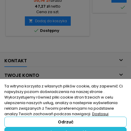
58,14 zł
brutto
47,27 zł
netto

Do
Cena za szt.
Dodaj do koszyka


Dostępny

KONTAKT

TWOJE KONTO
Ta witryna korzysta z własnych plików cookie, aby zapewnić Ci

INFORMACJE DLA CIEBIE
najwyższy poziom doświadczenia na naszej stronie .
Wykorzystujemy również pliki cookie stron trzecich w celu
ulepszenia naszych usług, analizy a nastepnie wyświetlania

PRODUKTY
reklam związanych z Twoimi preferencjami na podstawie
analizy Twoich zachowań podczas nawigacji.
Dostosuj
Odrzuć