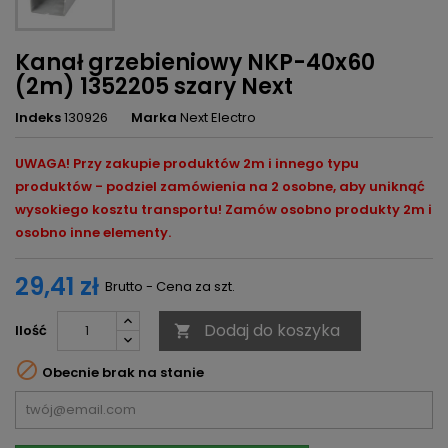
Kanał grzebieniowy NKP-40x60
(2m) 1352205 szary Next
Indeks
130926
Marka
Next Electro
UWAGA! Przy zakupie produktów 2m i innego typu
produktów - podziel zamówienia na 2 osobne, aby uniknąć
wysokiego kosztu transportu! Zamów osobno produkty 2m i
osobno inne elementy.
29,41 zł
Brutto - Cena za szt.
Dodaj do koszyka
Ilość


Obecnie brak na stanie