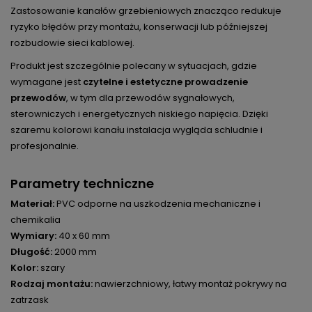
Zastosowanie kanałów grzebieniowych znacząco redukuje
ryzyko błędów przy montażu, konserwacji lub późniejszej
rozbudowie sieci kablowej.
Produkt jest szczególnie polecany w sytuacjach, gdzie
wymagane jest
czytelne i estetyczne prowadzenie
przewodów
, w tym dla przewodów sygnałowych,
sterowniczych i energetycznych niskiego napięcia. Dzięki
szaremu kolorowi kanału instalacja wygląda schludnie i
profesjonalnie.
Parametry techniczne
Materiał:
PVC odporne na uszkodzenia mechaniczne i
chemikalia
Wymiary:
40 x 60 mm
Długość:
2000 mm
Kolor:
szary
Rodzaj montażu:
nawierzchniowy, łatwy montaż pokrywy na
zatrzask