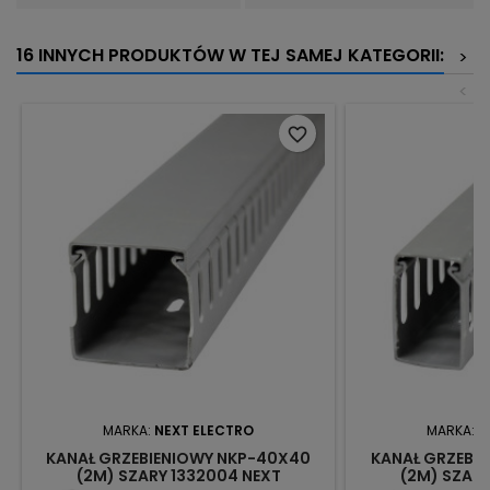
16 INNYCH PRODUKTÓW W TEJ SAMEJ KATEGORII:
>
<
favorite_border
MARKA:
NEXT ELECTRO
MARKA:
N
KANAŁ GRZEBIENIOWY NKP-40X40
KANAŁ GRZEBI
(2M) SZARY 1332004 NEXT
(2M) SZARY