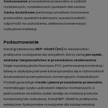
Zastosowanie:
prowadzenie przewodów w szafach
rozdzielczych, rozdzielnicach i punktach sterowania
Cechy dodatkowe:
perforacja umożliwia mocowanie
przewodów opaskami kablowymi, wysoka trwałość i
odporność na uszkodzenia, ułatwiona konserwacja i
rozbudowa instalacji
Podsumowanie
Kanał grzebieniowy
NKP-40x60 (2m)
to niezawodne i
praktyczne rozwiązanie dla wszystkich, którzy cenią
porządek,
estetykę i bezpieczeństwo w prowadzeniu okablowania
.
Dzięki wysokiej jakości tworzywu PVC, perforowanej konstrukcji i
łatwej w obsłudze pokrywie kanał sprawdza się w różnorodnych
środowiskach przemysłowych, komercyjnych i mieszkalnych.
Produkt gwarantuje
trwałe i pewne prowadzenie przewodów
,
minimalizując ryzyko uszkodzeń i błędów montażowych, a
jednocześnie umożliwia szybki dostęp do instalacji podczas
konserwacji lub rozbudowy. Kanał NKP-40x60 to praktyczne,
estetyczne i funkcjonalne rozwiązanie dla każdej instalacji