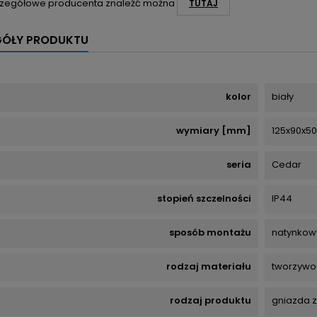
zegółowe producenta znaleźć można
TUTAJ
GÓŁY PRODUKTU
kolor
biały
wymiary [mm]
125x90x50
seria
Cedar
stopień szczelności
IP44
sposób montażu
natynkow
rodzaj materiału
tworzywo
rodzaj produktu
gniazda z