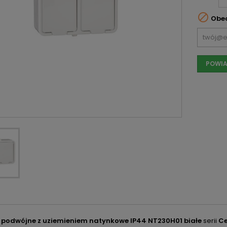

Obec
POWIA
 podwójne z uziemieniem natynkowe IP44 NT230H01 białe
serii
C