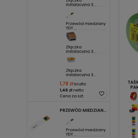
Złączka
instalacyjna 3...
Przewód miedziany
YDY ...
Złączka
instalacyjna 3...
Złączka
instalacyjna 3...
TAŚ
1,78 zł
brutto
PAK
1,45 zł
netto
favorite_border
Cena za szt.
PRZEWÓD MIEDZIANY YDYP DRUT 3X1,5MM2 ŻO 450/750V
Przewód miedziany
YDY ...