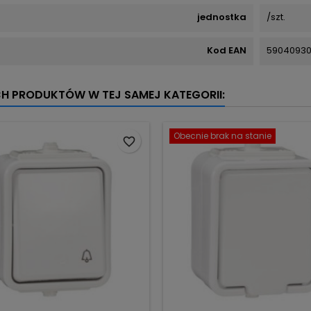
jednostka
/szt.
Kod EAN
59040930
CH PRODUKTÓW W TEJ SAMEJ KATEGORII:
Obecnie brak na stanie
favorite_border