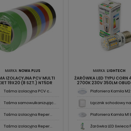
MARKA:
NOWA PLUS
MARKA:
LIGHTECH
MA IZOLACYJNA PCV MULTI
ŻARÓWKA LED TYPU CORN 
IET 19X20 (8 SZT.) NT5DR
2700K 230V 350LM OBU
NOWA-PLUS
PLASTIKOWA 112780 LIGH
Taśma izolacyjna PCV c...
Plafoniera Kamila M2 E
Taśma samowulkanizując...
Łącznik schodowy nat
Taśma izolacyjna Reper...
Plafoniera Kamila M1 E
Taśma izolacyjna Reper...
Żarówka LED świeca FIL