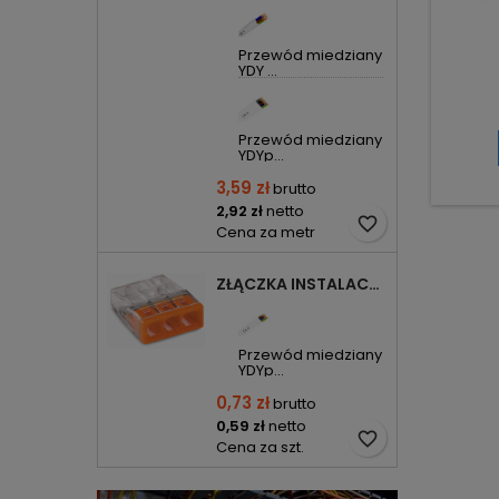
Przewód miedziany
YDY ...
Przewód miedziany
YDYp...
3,59 zł
brutto
2,92 zł
netto
favorite_border
Cena za metr
ZŁĄCZKA INSTALACYJNA 3X COMPACT POMARAŃCZOWA 2273-203 WAGO
Przewód miedziany
YDYp...
0,73 zł
brutto
0,59 zł
netto
favorite_border
Cena za szt.