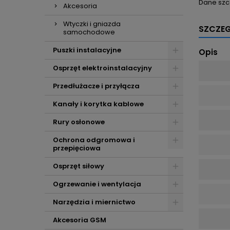
Dane szc
Akcesoria
Wtyczki i gniazda
SZCZE
samochodowe
Puszki instalacyjne
Opis
Osprzęt elektroinstalacyjny
Przedłużacze i przyłącza
Kanały i korytka kablowe
Rury osłonowe
Ochrona odgromowa i
przepięciowa
Osprzęt siłowy
Ogrzewanie i wentylacja
Narzędzia i miernictwo
Akcesoria GSM