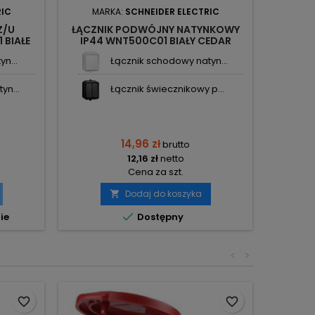
RIC
MARKA:
SCHNEIDER ELECTRIC
MA
Z/U
ŁĄCZNIK PODWÓJNY NATYNKOWY
ŁĄCZNI
 BIAŁE
IP44 WNT500C01 BIAŁY CEDAR
IP44
RIC
SCHNEIDER ELECTRIC
n...
Łącznik schodowy natyn...
yn...
Łącznik świecznikowy p...
14,96 zł
brutto
12,16 zł
netto
Cena za szt.
Dodaj do koszyka



ie
Dostępny
O
<
>
favorite_border
favorite_border