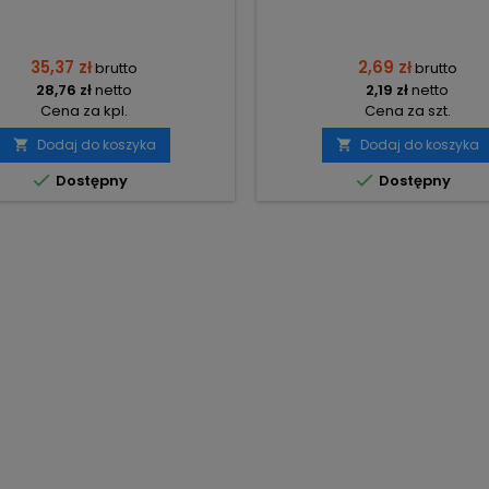
35,37 zł
2,69 zł
brutto
brutto
28,76 zł
netto
2,19 zł
netto
Cena za kpl.
Cena za szt.
Dodaj do koszyka
Dodaj do koszyka




Dostępny
Dostępny