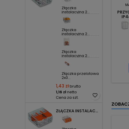
M
Złączka
instalacyjna 2...
PRZY
IP4
Złączka
instalacyjna 2...
Złączka
instalacyjna 2...
Złączka przelotowa
2x0...
1,43 zł
brutto
1,16 zł
netto
favorite_border
Cena za szt.
ZOBACZ
ZŁĄCZKA INSTALACYJNA 3X UNIWERSALNA COMPACT 221-413 WAGO