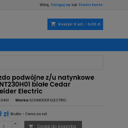
Witaj,
Zaloguj się
lub
Stwórz konto
×
×
×
shopping_cart
Koszyk:
0
szt. - 0,00 zł
ę
ń
zdo podwójne z/u natynkowe
 NT230H01 białe Cedar
ider Electric
53401
Marka
SCHNEIDER ELECTRIC
 zł
Brutto - Cena za szt.
Dodaj do koszyka
