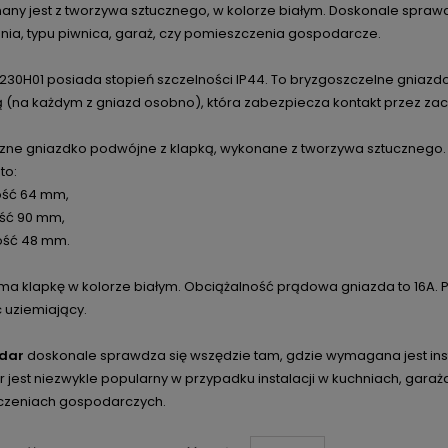
nany jest z tworzywa sztucznego, w kolorze białym. Doskonale spraw
nia, typu piwnica, garaż, czy pomieszczenia gospodarcze.
230H01
posiada stopień szczelności IP44. To bryzgoszczelne gniaz
 (na każdym z gniazd osobno), która zabezpiecza kontakt przez za
czne gniazdko podwójne z klapką, wykonane z tworzywa sztucznego
to:
ość 64 mm,
ść 90 mm,
ość 48 mm.
ma klapkę w kolorze białym. Obciążalność prądowa gniazda to 16A. 
 uziemiający.
edar
doskonale sprawdza się wszędzie tam, gdzie wymagana jest ins
 jest niezwykle popularny w przypadku instalacji w kuchniach, garaż
czeniach gospodarczych.