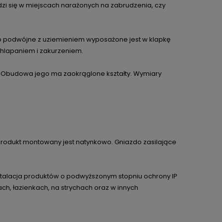
dzi się w miejscach narażonych na zabrudzenia, czy
do podwójne z uziemieniem wyposażone jest w klapkę
chlapaniem i zakurzeniem.
. Obudowa jego ma zaokrąglone kształty. Wymiary
Produkt montowany jest natynkowo. Gniazdo zasilające
talacja produktów o podwyższonym stopniu ochrony IP
ach, łazienkach, na strychach oraz w innych