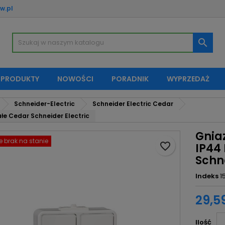
w.pl
oje listy życzeń
twórz listę życzeń
aloguj się

Utwórz nową listę
sisz być zalogowany by zapisać produkty na swojej liście życzeń.
zwa listy życzeń
 PRODUKTY
NOWOŚCI
PORADNIK
WYPRZEDAŻ
Anuluj
Zaloguj si
Schneider-Electric
Schneider Electric Cedar
Anuluj
Utwórz listę życze
e Cedar Schneider Electric
Gnia
 brak na stanie
favorite_border
IP44
Schne
Indeks
1
29,59
Ilość