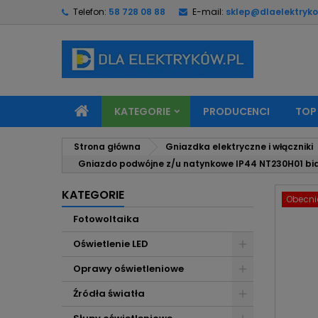
Telefon:
58 728 08 88
E-mail:
sklep@dlaelektryko
M
U
Z
add_circle_outline
Mu
Na
KATEGORIE
PRODUCENCI
TOP
Strona główna
Gniazdka elektryczne i włączniki
Gniazdo podwójne z/u natynkowe IP44 NT230H01 biał
KATEGORIE
Obecnie
Fotowoltaika
Oświetlenie LED
Oprawy oświetleniowe
Źródła światła