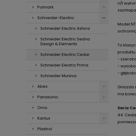
n/t wyko
Polmark
zachlapa
Schneider-Electric
Model NT
Schneider Electric Asfora
ochronną
Schneider Electric Sedna
Design & Elements
To klasy
produktu 
Schneider Electric Cedar
- szerok
Schneider Electric Prima
- wysoko
- głębok
Schneider Mureva
Abex
Gniazdo 
ma bolec
Panasonic
Orno
Seria C
44. Cedar
Kanlux
pomiesz
Plastrol