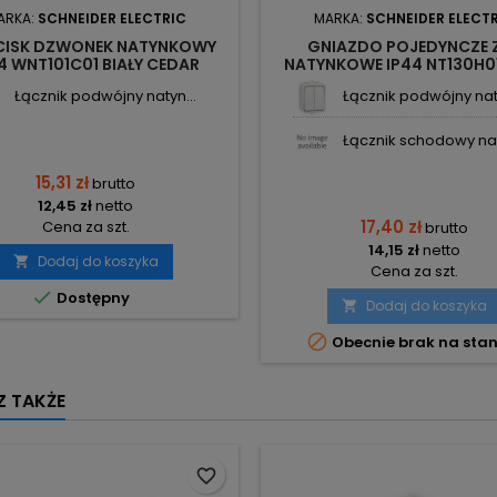
ARKA:
SCHNEIDER ELECTRIC
MARKA:
SCHNEIDER ELECT
CISK DZWONEK NATYNKOWY
GNIAZDO POJEDYNCZE 
4 WNT101C01 BIAŁY CEDAR
NATYNKOWE IP44 NT130H01
SCHNEIDER ELECTRIC
CEDAR SCHNEIDER ELECT
Łącznik podwójny natyn...
Łącznik podwójny naty
Łącznik schodowy nat
15,31 zł
brutto
12,45 zł
netto
17,40 zł
Cena za szt.
brutto
14,15 zł
netto
Dodaj do koszyka

Cena za szt.

Dostępny
Dodaj do koszyka


Obecnie brak na stan
 TAKŻE
favorite_border