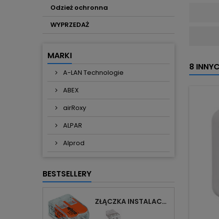
Odzież ochronna
WYPRZEDAŻ
MARKI
8 INNY
A-LAN Technologie
ABEX
airRoxy
ALPAR
Alprod
BESTSELLERY
ZŁĄCZKA INSTALACYJNA 2X UNIWERSALNA COMPACT 221-412 WAGO