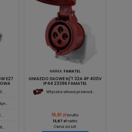
MARKA:
FAMATEL
4W E27
GNIAZDO SIŁOWE N/T 32A 4P 400V
DOWA
IP44 23396 FAMATEL
TECH
...
Wtyczka siłowa przenoś...
yn...
16,81 zł
brutto
...
13,67 zł
netto
Cena za szt.
...