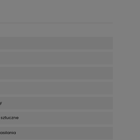
y
 sztuczne
asilania