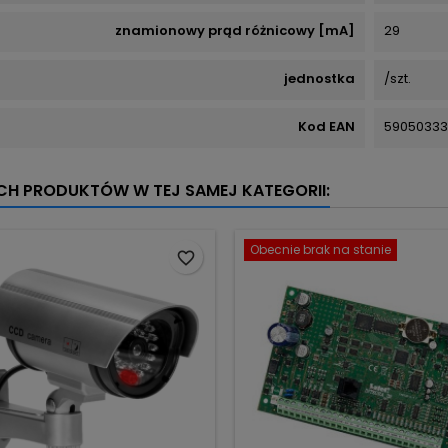
znamionowy prąd różnicowy [mA]
29
jednostka
/szt.
Kod EAN
59050333
YCH PRODUKTÓW W TEJ SAMEJ KATEGORII:
Obecnie brak na stanie
favorite_border