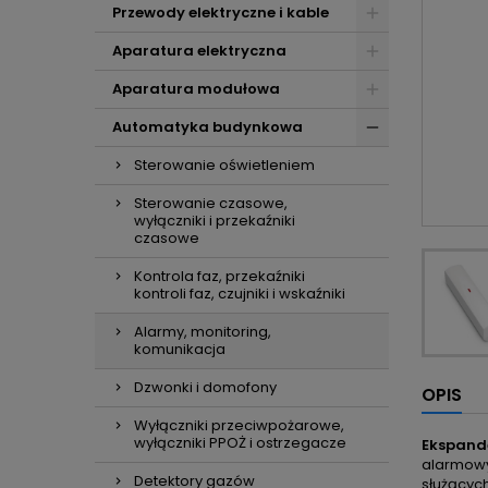
Przewody elektryczne i kable
Aparatura elektryczna
Aparatura modułowa
Automatyka budynkowa
Sterowanie oświetleniem
Sterowanie czasowe,
wyłączniki i przekaźniki
czasowe
Kontrola faz, przekaźniki
kontroli faz, czujniki i wskaźniki
Alarmy, monitoring,
komunikacja
Dzwonki i domofony
OPIS
Wyłączniki przeciwpożarowe,
wyłączniki PPOŻ i ostrzegacze
Ekspande
alarmowy
Detektory gazów
służącyc