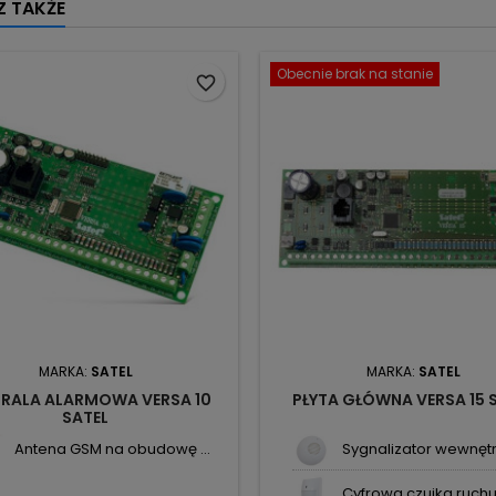
 TAKŻE
Obecnie brak na stanie
favorite_border
MARKA:
SATEL
MARKA:
SATEL
RALA ALARMOWA VERSA 10
PŁYTA GŁÓWNA VERSA 15 
SATEL
Antena GSM na obudowę ...
Sygnalizator wewnętrz
Cyfrowa czujka ruchu 