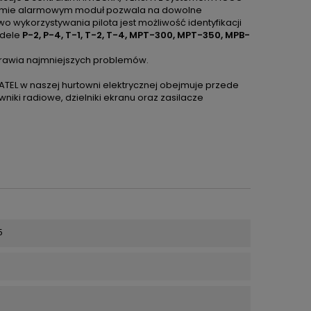
ystemie alarmowym moduł pozwala na dowolne
 wykorzystywania pilota jest możliwość identyfikacji
odele
P-2, P-4, T-1, T-2, T-4, MPT-300, MPT-350, MPB-
sprawia najmniejszych problemów.
ATEL w naszej hurtowni elektrycznej obejmuje przede
wniki radiowe, dzielniki ekranu oraz zasilacze
5