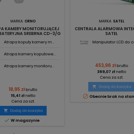
MARKA:
ORNO
MARKA:
SATEL
PA KAMERY MONITORUJĄCEJ
CENTRALA ALARMOWA INTE
BATERYJNA SREBRNA CD-3/G
SATEL
VIRONE ORNO
Atrapa kopuły kamery m...
Manipulator LCD do ce
Atrapa kamery kopułowe...
453,96 zł
brutto
Atrapa kamery monitoru...
369,07 zł
netto
Cena za szt.
Dodaj do koszyka

18,95 zł
brutto
15,41 zł
netto

Obecnie brak na stan
Cena za szt.
Dodaj do koszyka


W magazynie