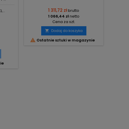
1 311,72 zł
brutto
...
1 066,44 zł
netto
Cena za szt.

Ost
Dodaj do koszyka


Ostatnie sztuki w magazynie
ie