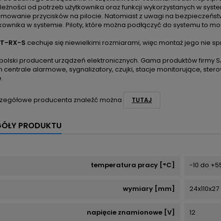
ależności od potrzeb użytkownika oraz funkcji wykorzystanych w s
mowanie przycisków na pilocie. Natomiast z uwagi na bezpieczeństwo
tkownika w systemie. Piloty, które można podłączyć do systemu to m
NT-RX-S
cechuje się niewielkimi rozmiarami, więc montaż jego nie 
polski producent urządzeń elektronicznych. Gama produktów firmy S
 centrale alarmowe, sygnalizatory, czujki, stacje monitorujące, stero
.
zegółowe producenta znaleźć można
TUTAJ
GÓŁY PRODUKTU
temperatura pracy [°C]
-10 do +5
wymiary [mm]
24x110x27
napięcie znamionowe [V]
12