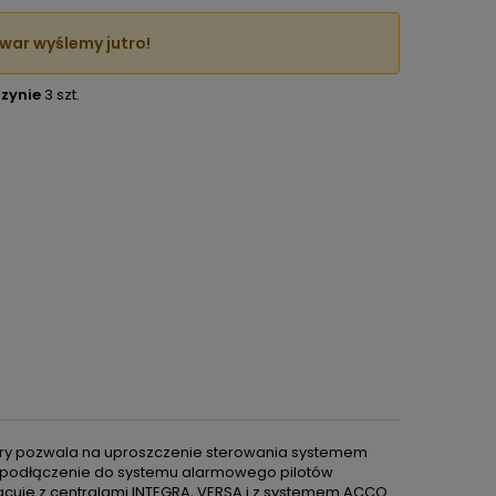
war wyślemy jutro!
zynie
3 szt.
 który pozwala na uproszczenie sterowania systemem
odłączenie do systemu alarmowego pilotów
acuje z centralami INTEGRA, VERSA i z systemem ACCO