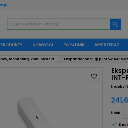
w.pl
oje listy życzeń
twórz listę życzeń
aloguj się

Utwórz nową listę
sisz być zalogowany by zapisać produkty na swojej liście życzeń.
zwa listy życzeń
 PRODUKTY
NOWOŚCI
PORADNIK
WYPRZEDAŻ
Anuluj
Zaloguj si
rmy, monitoring, komunikacja
Ekspander obsługi pilotów 433MHz
Anuluj
Utwórz listę życze
Eksp
favorite_border
INT-
Indeks
1
241,6
Ilość

Dost