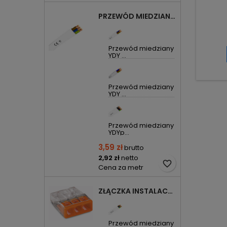
PRZEWÓD MIEDZIANY YDYP DRUT 3X1,5MM2 ŻO 450/750V
Przewód miedziany
YDY ...
Przewód miedziany
YDY ...
Przewód miedziany
YDYp...
3,59 zł
brutto
2,92 zł
netto
favorite_border
Cena za metr
ZŁĄCZKA INSTALACYJNA 3X COMPACT POMARAŃCZOWA 2273-203 WAGO
Przewód miedziany