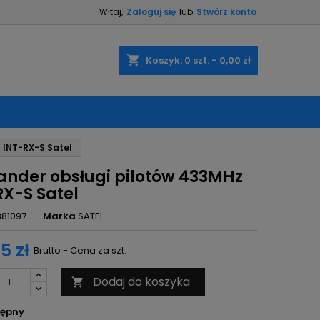
Witaj,
Zaloguj się
lub
Stwórz konto
×
×
×
shopping_cart
Koszyk:
0
szt. - 0,00 zł
ę
 INT-RX-S Satel
ń
ander obsługi pilotów 433MHz
RX-S Satel
381097
Marka
SATEL
5 zł
Brutto - Cena za szt.
Dodaj do koszyka

ępny