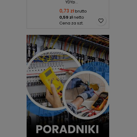
YDYp...
0,73 zł
brutto
0,59 zł
netto
favorite_border
Cena za szt.