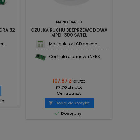
MARKA:
SATEL
GRA 32
CZUJKA RUCHU BEZPRZEWODOWA
MANIPU
MPD-300 SATEL
(
n...
Manipulator LCD do cen...
Centrala alarmowa VERS...
107,87 zł
brutto
87,70 zł
netto
Cena za szt.
ie
Dodaj do koszyka


Dostępny