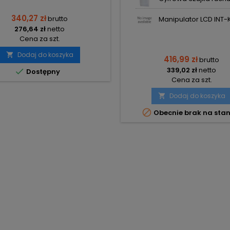
340,27 zł
brutto
Manipulator LCD INT-KL
276,64 zł
netto
Cena za szt.
Dodaj do koszyka

416,99 zł
brutto
339,02 zł
netto

Dostępny
Cena za szt.
Dodaj do koszyka


Obecnie brak na stan