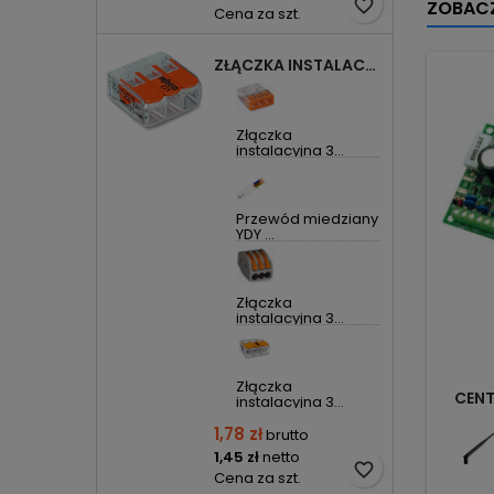
favorite_border
ZOBACZ
Cena za szt.
ZŁĄCZKA INSTALACYJNA 3X UNIWERSALNA COMPACT 221-413 WAGO
Złączka
instalacyjna 3...
Przewód miedziany
YDY ...
Złączka
instalacyjna 3...
Złączka
CENT
instalacyjna 3...
1,78 zł
brutto
1,45 zł
netto
favorite_border
Cena za szt.