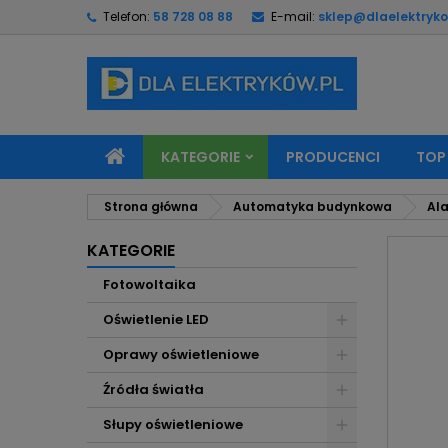
Telefon:
58 728 08 88
E-mail:
sklep@dlaelektryko
M
U
Z
add_circle_outline
Mu
Na
KATEGORIE
PRODUCENCI
TOP
Strona główna
Automatyka budynkowa
Ala
KATEGORIE
Fotowoltaika
Oświetlenie LED
Oprawy oświetleniowe
Źródła światła
Słupy oświetleniowe