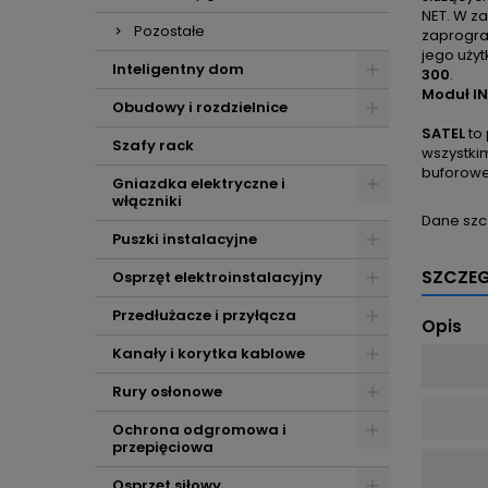
NET. W z
Pozostałe
zaprogra
jego uży
Inteligentny dom
300
.
Moduł I
Obudowy i rozdzielnice
SATEL
to 
Szafy rack
wszystkim
buforowe
Gniazdka elektryczne i
włączniki
Dane szc
Puszki instalacyjne
SZCZE
Osprzęt elektroinstalacyjny
Przedłużacze i przyłącza
Opis
Kanały i korytka kablowe
Rury osłonowe
Ochrona odgromowa i
przepięciowa
Osprzęt siłowy