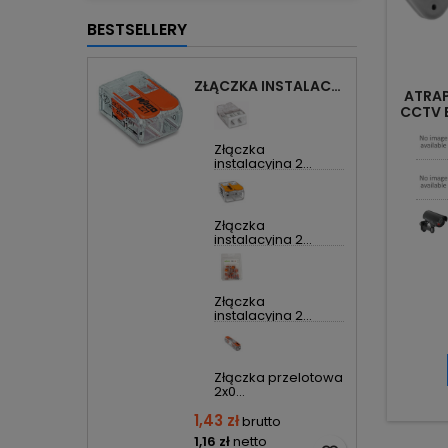
BESTSELLERY
ZŁĄCZKA INSTALACYJNA 2X UNIWERSALNA COMPACT 221-412 WAGO
ATRA
CCTV 
Złączka
instalacyjna 2...
Złączka
instalacyjna 2...
Złączka
instalacyjna 2...
Złączka przelotowa
2x0...
1,43 zł
brutto
1,16 zł
netto