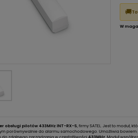
🚚
To
W maga
r obsługi pilotów 433MHz INT-RX-S
, firmy SATEL. Jest to moduł,
m porównywalnie do alarmu samochodowego. Umożliwia bowiem p
h do zdalnego zarządzania w częstotliwości
433MHz
. Moduł współpr