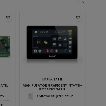
<
>
favorite_border
favorite_border
MARKA:
SATEL
SATEL
MANIPULATOR GRAFICZNY INT-TSI-
PŁYTA 
B CZARNY SATEL
n...
Cyfrowa czujka ruchu P...
P...