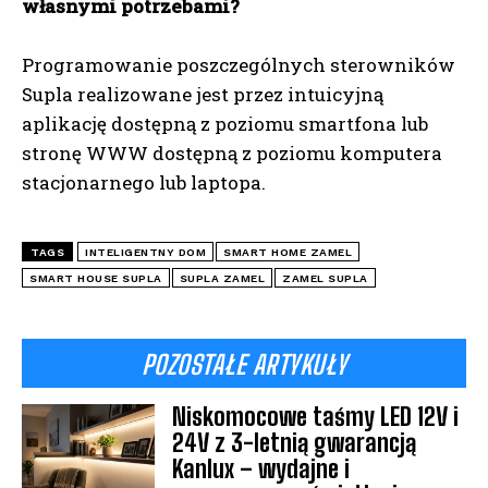
własnymi potrzebami?
Programowanie poszczególnych sterowników
Supla realizowane jest przez intuicyjną
aplikację dostępną z poziomu smartfona lub
stronę WWW dostępną z poziomu komputera
stacjonarnego lub laptopa.
TAGS
INTELIGENTNY DOM
SMART HOME ZAMEL
SMART HOUSE SUPLA
SUPLA ZAMEL
ZAMEL SUPLA
POZOSTAŁE ARTYKUŁY
Niskomocowe taśmy LED 12V i
24V z 3-letnią gwarancją
Kanlux – wydajne i